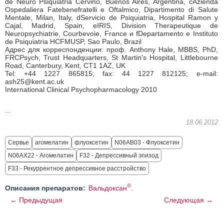
de Neuro Psiquiatria Cervino, Buenos Aires, Argentina, cAzienda
Ospedaliera Fatebenefratelli e Oftalmico, Dipartimento di Salute
Mentale, Milan, Italy, dServicio de Psiquiatria, Hospital Ramon y
Cajal, Madrid, Spain, eIRIS, Division Therapeutique de
Neuropsychiatrie, Courbevoie, France и fDepartamento e Instituto
de Psiquiatria HCFMUSP, Sao Paulo, Brazil
Адрес для корреспонденции: проф. Anthony Hale, MBBS, PhD,
FRCPsych, Trust Headquarters, St Martin's Hospital, Littlebourne
Road, Canterbury, Kent, CT1 1AZ, UK
Tel: +44 1227 865815; fax: 44 1227 812125; e-mail:
ash25@kent.ac.uk
International Clinical Psychopharmacology 2010
...
18.06.2012
Сервье
агомелатин
флуоксетин
N06AB03 - Флуоксетин
N06AX22 - Агомелатин
F32 - Депрессивный эпизод
F33 - Рекуррентное депрессивное расстройство
®
Описания препаратов:
Вальдоксан
.
← Предыдущая
Следующая →