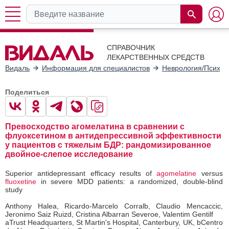
СПРАВОЧНИК
ЛЕКАРСТВЕННЫХ СРЕДСТВ
Видаль
Информация для специалистов
Неврология/Психиа
Поделиться
Превосходство агомелатина в сравнении с
флуоксетином в антидепрессивной эффективности
у пациентов с тяжелым БДР: рандомизированное
двойное-слепое исследование
Superior antidepressant efficacy results of
agomelatine
versus
fluoxetine
in severe MDD patients: a randomized, double-blind
study
Anthony Halea, Ricardo-Marcelo Corralb, Claudio Mencaccic,
Jeronimo Saiz Ruizd, Cristina Albarran Severoe, Valentim Gentilf
aTrust Headquarters, St Martin's Hospital, Canterbury, UK, bCentro