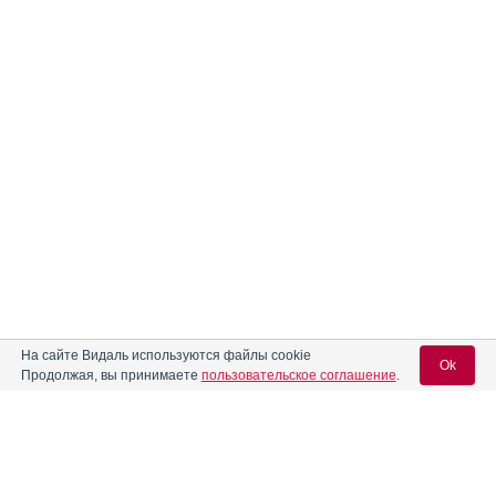
На сайте Видаль используются файлы cookie
Ok
Продолжая, вы принимаете
пользовательское соглашение
.
Вход для специалистов
E-mail учетной записи Vidal: