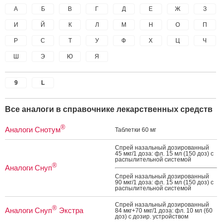
А
Б
В
Г
Д
Е
Ж
З
И
Й
К
Л
М
Н
О
П
Р
С
Т
У
Ф
Х
Ц
Ч
Ш
Э
Ю
Я
9
L
Все аналоги в справочнике лекарственных средств
®
Аналоги Снотум
Таб­летки 60 мг
Спрей на­заль­ный до­зиро­ван­ный
45 мкг/1 до­за: фл. 15 мл (150 доз) с
рас­пы­литель­ной сис­те­мой
®
Аналоги Снуп
Спрей на­заль­ный до­зиро­ван­ный
90 мкг/1 до­за: фл. 15 мл (150 доз) с
рас­пы­литель­ной сис­те­мой
Спрей на­заль­ный до­зиро­ван­ный
®
Аналоги Снуп
Экстра
84 мкг+70 мкг/1 до­за: фл. 10 мл (60
доз) с до­зир. ус­трой­ством