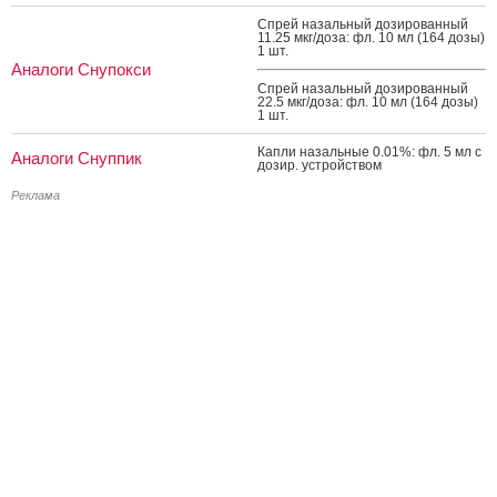
Спрей на­заль­ный до­зиро­ван­ный
11.25 мкг/до­за: фл. 10 мл (164 до­зы)
1 шт.
Аналоги Снупокси
Спрей на­заль­ный до­зиро­ван­ный
22.5 мкг/до­за: фл. 10 мл (164 до­зы)
1 шт.
Кап­ли на­заль­ные 0.01%: фл. 5 мл с
Аналоги Снуппик
до­зир. ус­трой­ством
Реклама