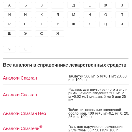
А
Б
В
Г
Д
Е
Ж
З
И
Й
К
Л
М
Н
О
П
Р
С
Т
У
Ф
Х
Ц
Ч
Ш
Э
Ю
Я
9
L
Все аналоги в справочнике лекарственных средств
Таб­летки 500 мг+5 мг+0.1 мг: 20, 60
Аналоги Спазган
или 100 шт.
Рас­твор для внут­ри­вен­но­го и внут­
ри­мышеч­но­го вве­дения 500 мг+2
Аналоги Спазган
мг+0.02 мг/1 мл: амп. 5 мл 5 или 25
шт.
Таб­летки, пок­ры­тые пле­ноч­ной
Аналоги Спазган Нео
обо­лоч­кой, 400 мг+5 мг+0.1 мг: 6, 20,
36 или 100 шт.
Гель для на­руж­но­го при­мене­ния
®
Аналоги Спазгель
2.5%: ту­бы 30 г, 50 г или 100 г