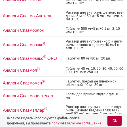
или 120 шт.
Рас­твор для внут­ри­мышеч­но­го вве­
Аналоги Спазмо-Апотель
дения 5 мг+150 мг+5 мг/1 мл: амп. 4
мл 3 шт.
Таб­летки 500 мг+5 мг+0.1 мг: 2, 10
Аналоги Спазмоблок
или 100 шт.
Рас­твор для внут­ри­вен­но­го и внут­
®
Аналоги Спазмовакс
ри­мышеч­но­го вве­дения 40 мг/4 мл:
амп. 10 шт.
®
Аналоги Спазмовакс
ОРО
Таб­летки 80 мг+80 мг: 20 шт.
Таб­летки 40 мг: 10, 20, 30, 40, 50, 60,
®
Аналоги Спазмол
100, 150 или 250 шт.
Таб­летки, пок­ры­тые пле­ноч­ной
®
Аналоги Спазмомен
обо­лоч­кой, 40 мг: 30 шт.
Кап­ли для при­ема внутрь: фл. 10
Аналоги Спазмоцистенал
мл
Рас­твор для внут­ри­вен­но­го и внут­
®
Аналоги Спазмэллар
ри­мышеч­но­го вве­дения 500 мг+2
мг+0.02 мг/1 мл: амп. 2 мл или 5 мл
На сайте Видаль используются файлы cookie
Ok
Таб­летки, пок­ры­тые пле­ноч­ной
Продолжая, вы принимаете
пользовательское соглашение
.
®
Аналоги Спазнорм
обо­лоч­кой, 10 мг: 10 или 20 шт.