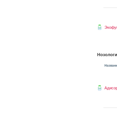
Экофу
Нозологи
Назван
Адисо