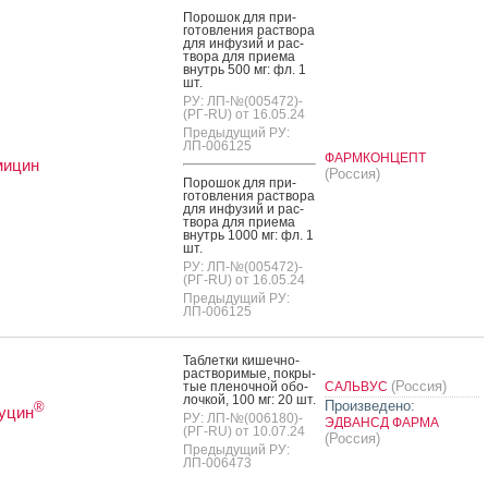
По­рошок для при­
готов­ле­ния рас­тво­ра
для ин­фу­зий и рас­
тво­ра для при­ема
внутрь 500 мг: фл. 1
шт.
РУ: ЛП-№(005472)-
(РГ-RU) от 16.05.24
Предыдущий РУ:
ЛП-006125
ФАРМКОНЦЕПТ
мицин
(Россия)
По­рошок для при­
готов­ле­ния рас­тво­ра
для ин­фу­зий и рас­
тво­ра для при­ема
внутрь 1000 мг: фл. 1
шт.
РУ: ЛП-№(005472)-
(РГ-RU) от 16.05.24
Предыдущий РУ:
ЛП-006125
Таб­летки ки­шеч­но­
рас­тво­римые, пок­ры­
(Россия)
тые пле­ноч­ной обо­
САЛЬВУС
лоч­кой, 100 мг: 20 шт.
Произведено:
®
уцин
РУ: ЛП-№(006180)-
ЭДВАНСД ФАРМА
(РГ-RU) от 10.07.24
(Россия)
Предыдущий РУ:
ЛП-006473