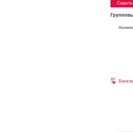
Скрыть 
Групповы
Назван
Ванко