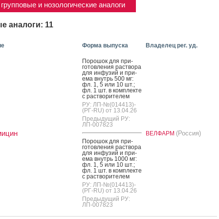
групповые и нозологические аналоги
е аналоги: 11
ие
Форма выпуска
Владелец рег. уд.
По­рошок для при­
готов­ле­ния рас­тво­ра
для ин­фу­зий и при­
ема внутрь 500 мг:
фл. 1, 5 или 10 шт.;
фл. 1 шт. в ком­плек­те
с рас­тво­рите­лем
РУ: ЛП-№(014413)-
(РГ-RU) от 13.04.26
Предыдущий РУ:
ЛП-007823
мицин
(Россия)
ВЕЛФАРМ
По­рошок для при­
готов­ле­ния рас­тво­ра
для ин­фу­зий и при­
ема внутрь 1000 мг:
фл. 1, 5 или 10 шт.;
фл. 1 шт. в ком­плек­те
с рас­тво­рите­лем
РУ: ЛП-№(014413)-
(РГ-RU) от 13.04.26
Предыдущий РУ:
ЛП-007823