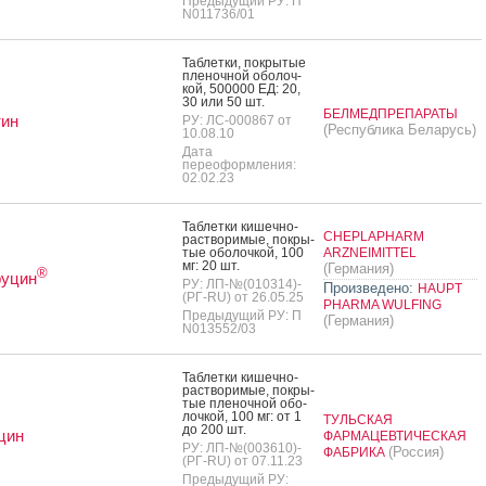
Предыдущий РУ: П
N011736/01
Таб­летки, пок­ры­тые
пле­ноч­ной обо­лоч­
кой, 500000 ЕД: 20,
30 или 50 шт.
БЕЛМЕДПРЕПАРАТЫ
тин
РУ: ЛС-000867 от
(Республика Беларусь)
10.08.10
Дата
переоформления:
02.02.23
Таб­летки ки­шеч­но­
CHEPLAPHARM
рас­тво­римые, пок­ры­
тые обо­лоч­кой, 100
ARZNEIMITTEL
мг: 20 шт.
(Германия)
®
уцин
РУ: ЛП-№(010314)-
Произведено:
HAUPT
(РГ-RU) от 26.05.25
PHARMA WULFING
Предыдущий РУ: П
(Германия)
N013552/03
Таб­летки ки­шеч­но­
рас­тво­римые, пок­ры­
тые пле­ноч­ной обо­
лоч­кой, 100 мг: от 1
ТУЛЬСКАЯ
до 200 шт.
цин
ФАРМАЦЕВТИЧЕСКАЯ
РУ: ЛП-№(003610)-
(Россия)
ФАБРИКА
(РГ-RU) от 07.11.23
Предыдущий РУ: