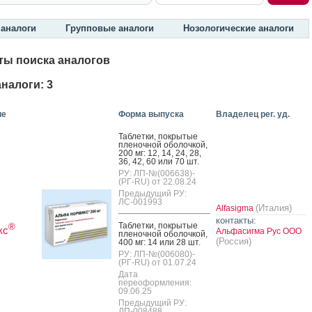
аналоги
Групповые аналоги
Нозологические аналоги
ты поиска аналогов
налоги: 3
ие
Форма выпуска
Владелец рег. уд.
Таб­летки, пок­ры­тые
пле­ноч­ной обо­лоч­кой,
200 мг: 12, 14, 24, 28,
36, 42, 60 или 70 шт.
РУ: ЛП-№(006638)-
(РГ-RU) от 22.08.24
Предыдущий РУ:
ЛС-001993
(Италия)
Alfasigma
контакты:
Таб­летки, пок­ры­тые
®
кс
Альфасигма Рус ООО
пле­ноч­ной обо­лоч­кой,
(Россия)
400 мг: 14 или 28 шт.
РУ: ЛП-№(006080)-
(РГ-RU) от 01.07.24
Дата
переоформления:
09.06.25
Предыдущий РУ:
ЛП-008488