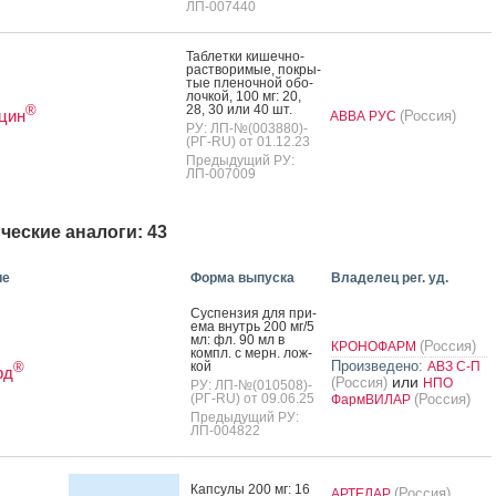
ЛП-007440
Таб­летки ки­шеч­но­
рас­тво­римые, пок­ры­
тые пле­ноч­ной обо­
лоч­кой, 100 мг: 20,
28, 30 или 40 шт.
®
цин
(Россия)
АВВА РУС
РУ: ЛП-№(003880)-
(РГ-RU) от 01.12.23
Предыдущий РУ:
ЛП-007009
ческие аналоги: 43
ие
Форма выпуска
Владелец рег. уд.
Сус­пензия для при­
ема внутрь 200 мг/5
мл: фл. 90 мл в
(Россия)
КРОНОФАРМ
компл. с мерн. лож­
Произведено:
кой
АВЗ С-П
®
рд
или
(Россия)
НПО
РУ: ЛП-№(010508)-
(РГ-RU) от 09.06.25
(Россия)
ФармВИЛАР
Предыдущий РУ:
ЛП-004822
Кап­су­лы 200 мг: 16
(Россия)
АРТЕЛАР