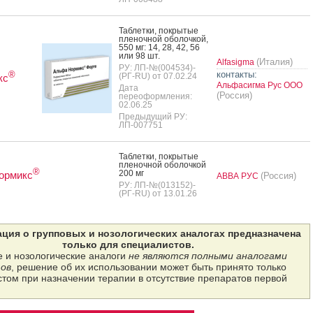
Таб­летки, пок­ры­тые
пле­ноч­ной обо­лоч­кой,
550 мг: 14, 28, 42, 56
или 98 шт.
(Италия)
Alfasigma
РУ: ЛП-№(004534)-
контакты:
®
(РГ-RU) от 07.02.24
кс
Альфасигма Рус ООО
Дата
(Россия)
переоформления:
02.06.25
Предыдущий РУ:
ЛП-007751
Таб­летки, пок­ры­тые
пле­ноч­ной обо­лоч­кой
®
200 мг
ормикс
(Россия)
АВВА РУС
РУ: ЛП-№(013152)-
(РГ-RU) от 13.01.26
ция о групповых и нозологических аналогах предназначена
только для специалистов.
 и нозологические аналоги
не являются полными аналогами
ов
, решение об их использовании может быть принято только
том при назначении терапии в отсутствие препаратов первой