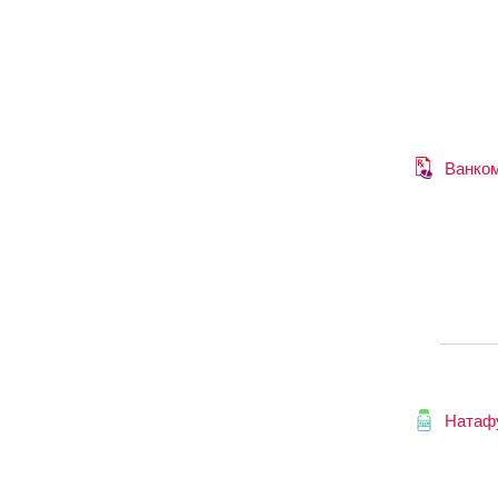
Ванко
Натаф