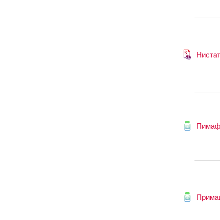
Ниста
Пимаф
Прима