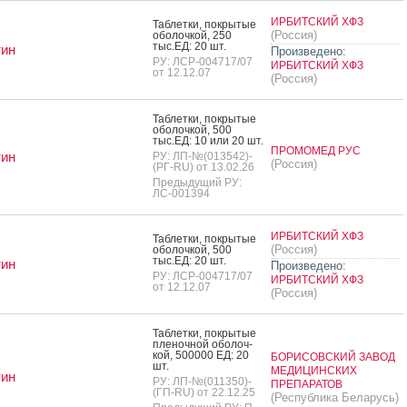
ИРБИТСКИЙ ХФЗ
Таб­летки, пок­ры­тые
(Россия)
обо­лоч­кой, 250
тыс.ЕД: 20 шт.
тин
Произведено:
РУ: ЛСР-004717/07
ИРБИТСКИЙ ХФЗ
от 12.12.07
(Россия)
Таб­летки, пок­ры­тые
обо­лоч­кой, 500
тыс.ЕД: 10 или 20 шт.
ПРОМОМЕД РУС
тин
РУ: ЛП-№(013542)-
(Россия)
(РГ-RU) от 13.02.26
Предыдущий РУ:
ЛС-001394
ИРБИТСКИЙ ХФЗ
Таб­летки, пок­ры­тые
(Россия)
обо­лоч­кой, 500
тыс.ЕД: 20 шт.
тин
Произведено:
РУ: ЛСР-004717/07
ИРБИТСКИЙ ХФЗ
от 12.12.07
(Россия)
Таб­летки, пок­ры­тые
пле­ноч­ной обо­лоч­
кой, 500000 ЕД: 20
БОРИСОВСКИЙ ЗАВОД
шт.
МЕДИЦИНСКИХ
тин
РУ: ЛП-№(011350)-
ПРЕПАРАТОВ
(ГП-RU) от 22.12.25
(Республика Беларусь)