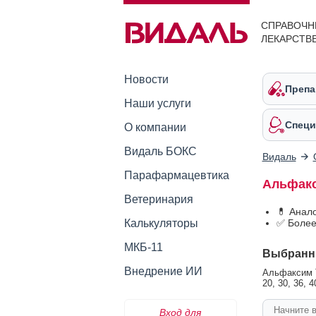
СПРАВОЧН
ЛЕКАРСТВ
Новости
Препа
Наши услуги
Специ
О компании
Видаль БОКС
Видаль
Парафармацевтика
Альфак
Ветеринария
💊 Анал
Калькуляторы
✅ Более
МКБ-11
Выбранн
Внедрение ИИ
Альфаксим Та
20, 30, 36, 4
Вход для