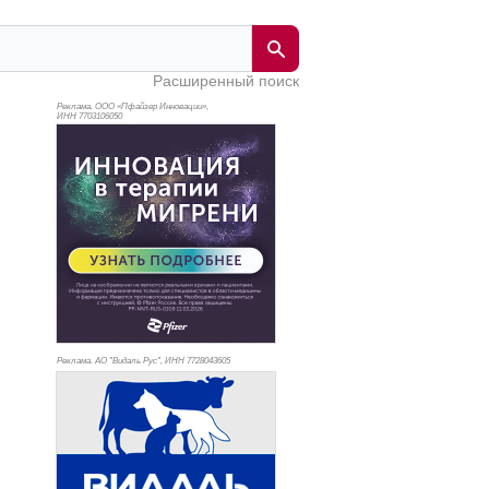
Расширенный поиск
Реклама. ООО «Пфайзер Инновации»,
ИНН 770
3106050
Реклама. АО "Видаль Рус", ИНН 772
8043605