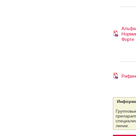
Альфа
Норми
Форте
Рифин
Информа
Групповые
препарат
специалис
линии.