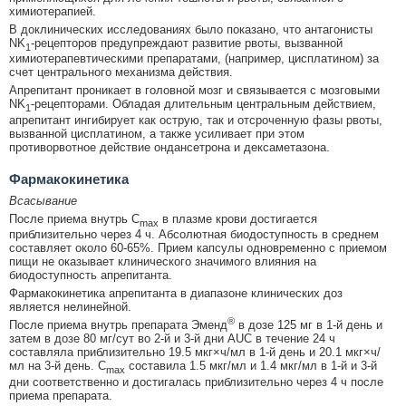
химиотерапией.
В доклинических исследованиях было показано, что антагонисты
NK
-рецепторов предупреждают развитие рвоты, вызванной
1
химиотерапевтическими препаратами, (например, цисплатином) за
счет центрального механизма действия.
Апрепитант проникает в головной мозг и связывается с мозговыми
NK
-рецепторами. Обладая длительным центральным действием,
1
апрепитант ингибирует как острую, так и отсроченную фазы рвоты,
вызванной цисплатином, а также усиливает при этом
противорвотное действие ондансетрона и дексаметазона.
Фармакокинетика
Всасывание
После приема внутрь C
в плазме крови достигается
max
приблизительно через 4 ч. Абсолютная биодоступность в среднем
составляет около 60-65%. Прием капсулы одновременно с приемом
пищи не оказывает клинического значимого влияния на
биодоступность апрепитанта.
Фармакокинетика апрепитанта в диапазоне клинических доз
является нелинейной.
®
После приема внутрь препарата Эменд
в дозе 125 мг в 1-й день и
затем в дозе 80 мг/сут во 2-й и 3-й дни AUC в течение 24 ч
составляла приблизительно 19.5 мкг×ч/мл в 1-й день и 20.1 мкг×ч/
мл на 3-й день. C
составила 1.5 мкг/мл и 1.4 мкг/мл в 1-й и 3-й
max
дни соответственно и достигалась приблизительно через 4 ч после
приема препарата.