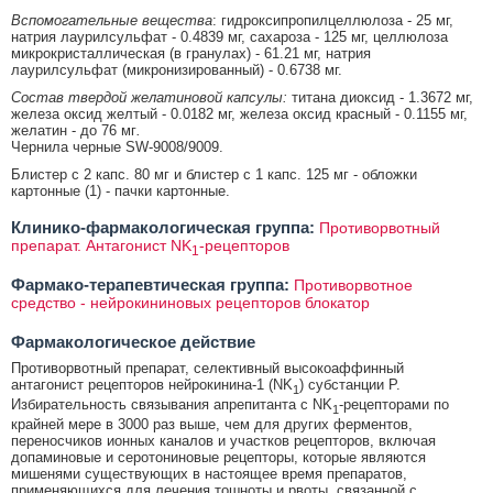
Вспомогательные вещества
: гидроксипропилцеллюлоза - 25 мг,
натрия лаурилсульфат - 0.4839 мг, сахароза - 125 мг, целлюлоза
микрокристаллическая (в гранулах) - 61.21 мг, натрия
лаурилсульфат (микронизированный) - 0.6738 мг.
Состав твердой желатиновой капсулы:
титана диоксид - 1.3672 мг,
железа оксид желтый - 0.0182 мг, железа оксид красный - 0.1155 мг,
желатин - до 76 мг
.
Чернила черные SW-9008/9009.
Блистер с 2 капс. 80 мг и блистер с 1 капс. 125 мг - обложки
картонные (1) - пачки картонные.
Клинико-фармакологическая группа:
Противорвотный
препарат. Антагонист NK
-рецепторов
1
Фармако-терапевтическая группа:
Противорвотное
средство - нейрокининовых рецепторов блокатор
Фармакологическое действие
Противорвотный препарат, селективный высокоаффинный
антагонист рецепторов нейрокинина-1 (NK
) субстанции Р.
1
Избирательность связывания апрепитанта с NK
-рецепторами по
1
крайней мере в 3000 раз выше, чем для других ферментов,
переносчиков ионных каналов и участков рецепторов, включая
допаминовые и серотониновые рецепторы, которые являются
мишенями существующих в настоящее время препаратов,
применяющихся для лечения тошноты и рвоты, связанной с