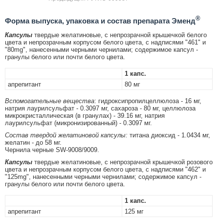
®
Форма выпуска, упаковка и состав препарата Эменд
Капсулы
твердые желатиновые, с непрозрачной крышечкой белого
цвета и непрозрачным корпусом белого цвета, с надписями "461" и
"80mg", нанесенными черными чернилами; содержимое капсул -
гранулы белого или почти белого цвета.
1 капс.
апрепитант
80 мг
Вспомогательные вещества
: гидроксипропилцеллюлоза - 16 мг,
натрия лаурилсульфат - 0.3097 мг, сахароза - 80 мг, целлюлоза
микрокристаллическая (в гранулах) - 39.16 мг, натрия
лаурилсульфат (микронизированный) - 0.3097 мг.
Состав твердой желатиновой капсулы:
титана диоксид - 1.0434 мг,
желатин - до 58 мг.
Чернила черные SW-9008/9009.
Капсулы
твердые желатиновые, с непрозрачной крышечкой розового
цвета и непрозрачным корпусом белого цвета, с надписями "462" и
"125mg", нанесенными черными чернилами; содержимое капсул -
гранулы белого или почти белого цвета.
1 капс.
апрепитант
125 мг