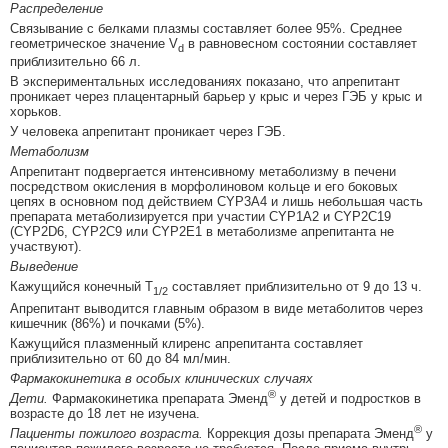
Распределение
Связывание с белками плазмы составляет более 95%. Среднее
геометрическое значение V
в равновесном состоянии составляет
d
приблизительно 66 л.
В экспериментальных исследованиях показано, что апрепитант
проникает через плацентарный барьер у крыс и через ГЭБ у крыс и
хорьков.
У человека апрепитант проникает через ГЭБ.
Метаболизм
Апрепитант подвергается интенсивному метаболизму в печени
посредством окисления в морфолиновом кольце и его боковых
цепях в основном под действием CYP3A4 и лишь небольшая часть
препарата метаболизируется при участии CYP1A2 и CYP2C19
(CYP2D6, CYP2C9 или CYP2E1 в метаболизме апрепитанта не
участвуют).
Выведение
Кажущийся конечный T
составляет приблизительно от 9 до 13 ч.
1/2
Апрепитант выводится главным образом в виде метаболитов через
кишечник (86%) и почками (5%).
Кажущийся плазменный клиренс апрепитанта составляет
приблизительно от 60 до 84 мл/мин.
Фармакокинетика в особых клинических случаях
®
Дети.
Фармакокинетика препарата Эменд
у детей и подростков в
возрасте до 18 лет не изучена.
®
Пациенты пожилого возраста.
Коррекция дозы препарата Эменд
у