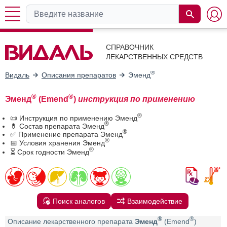
СПРАВОЧНИК
ЛЕКАРСТВЕННЫХ СРЕДСТВ
®
Видаль
Описания препаратов
Эменд
®
®
Эменд
(Emend
)
инструкция по применению
®
📜 Инструкция по применению Эменд
®
💊 Состав препарата Эменд
®
✅ Применение препарата Эменд
®
📅 Условия хранения Эменд
®
⏳ Срок годности Эменд
Поиск аналогов
Взаимодействие
®
®
Описание лекарственного препарата
Эменд
(Emend
)