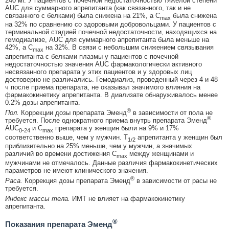
240 мг. У пациентов с почечной недостаточностью тяжелой степени
AUC для суммарного апрепитанта (как связанного, так и не
связанного с белками) была снижена на 21%, а C
была снижена
max
на 32% по сравнению со здоровыми добровольцами. У пациентов с
терминальной стадией почечной недостаточности, находящихся на
гемодиализе, AUC для суммарного апрепитанта была меньше на
42%, а C
на 32%. В связи с небольшим снижением связывания
max
апрепитанта с белками плазмы у пациентов с почечной
недостаточностью значения AUC фармакологически активного
несвязанного препарата у этих пациентов и у здоровых лиц
достоверно не различались. Гемодиализ, проведенный через 4 и 48
ч после приема препарата, не оказывал значимого влияния на
фармакокинетику апрепитанта. В диализате обнаруживалось менее
0.2% дозы апрепитанта.
®
Пол.
Коррекции дозы препарата Эменд
в зависимости от пола не
®
требуется. После однократного приема внутрь препарата Эменд
AUC
и C
препарата у женщин были на 9% и 17%
0-24
max
соответственно выше, чем у мужчин. Т
апрепитанта у женщин был
1/2
приблизительно на 25% меньше, чем у мужчин, а значимых
различий во времени достижения C
между женщинами и
max
мужчинами не отмечалось. Данные различия фармакокинетических
параметров не имеют клинического значения.
®
Раса.
Коррекция дозы препарата Эменд
в зависимости от расы не
требуется.
Индекс массы тела.
ИМТ не влияет на фармакокинетику
апрепитанта.
®
Показания препарата Эменд