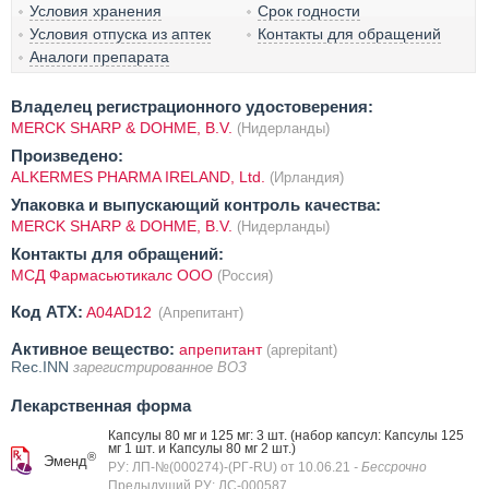
Условия хранения
Срок годности
Условия отпуска из аптек
Контакты для обращений
Аналоги препарата
Владелец регистрационного удостоверения:
MERCK SHARP & DOHME, B.V.
(Нидерланды)
Произведено:
ALKERMES PHARMA IRELAND, Ltd.
(Ирландия)
Упаковка и выпускающий контроль качества:
MERCK SHARP & DOHME, B.V.
(Нидерланды)
Контакты для обращений:
МСД Фармасьютикалс ООО
(Россия)
Код ATX:
A04AD12
(Апрепитант)
Активное вещество:
апрепитант
(aprepitant)
Rec.INN
зарегистрированное ВОЗ
Лекарственная форма
Капсулы 80 мг и 125 мг: 3 шт. (набор капсул: Капсулы 125
мг 1 шт. и Капсулы 80 мг 2 шт.)
®
Эменд
РУ: ЛП-№(000274)-(РГ-RU) от 10.06.21
- Бессрочно
Предыдущий РУ: ЛС-000587