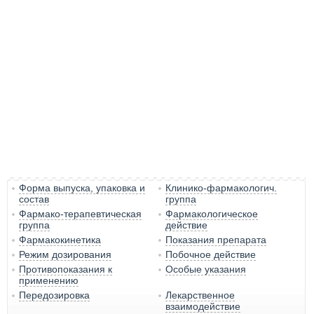
Форма выпуска, упаковка и
Клинико-фармакологич.
состав
группа
Фармако-терапевтическая
Фармакологическое
группа
действие
Фармакокинетика
Показания препарата
Режим дозирования
Побочное действие
Противопоказания к
Особые указания
применению
Передозировка
Лекарственное
взаимодействие