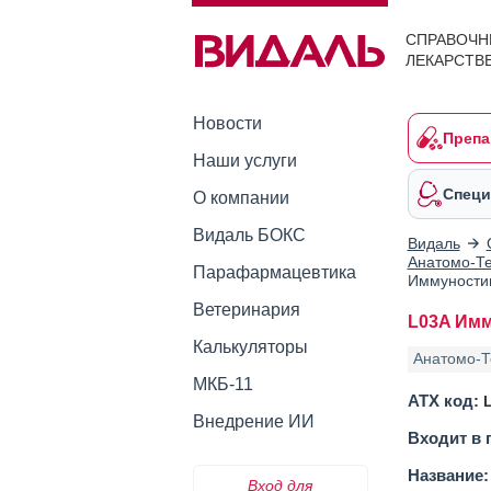
СПРАВОЧН
ЛЕКАРСТВ
Новости
Препа
Наши услуги
Специ
О компании
Видаль БОКС
Видаль
Анатомо-Те
Парафармацевтика
Иммуности
Ветеринария
L03A Имм
Калькуляторы
Анатомо-Т
МКБ-11
АТХ код:
Внедрение ИИ
Входит в 
Название:
Вход для