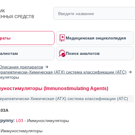
ИК
ЕННЫХ СРЕДСТВ
раты
Медицинская энциклопедия
алистам
Поиск аналогов
Описания препаратов
рапевтически-Химическая (АТХ) система классификации (ATC)
муляторы
уностимуляторы (Immunostimulating Agents)
ерапевтически-Химическая (АТХ) система классификации (ATC)
L03A
группу:
L03
-
Иммуностимуляторы
Иммуностимуляторы