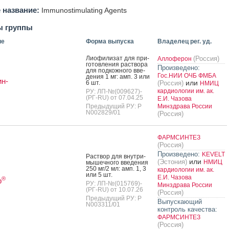
 название:
Immunostimulating Agents
ы группы
ие
Форма выпуска
Владелец рег. уд.
Ли­офи­лизат для при­
(Россия)
Аллоферон
готов­ле­ния рас­тво­ра
Произведено:
для под­кожно­го вве­
Гос.НИИ ОЧБ ФМБА
дения 1 мг: амп. 3 или
н-
или
6 шт.
(Россия)
НМИЦ
кардиологии им. ак.
РУ: ЛП-№(009627)-
(РГ-RU) от 07.04.25
Е.И. Чазова
Предыдущий РУ: Р
Минздрава России
N002829/01
(Россия)
ФАРМСИНТЕЗ
(Россия)
Произведено:
KEVELT
Рас­твор для внут­ри­
или
(Эстония)
НМИЦ
мышеч­но­го вве­дения
250 мг/2 мл: амп. 1, 3
кардиологии им. ак.
или 5 шт.
Е.И. Чазова
®
р
РУ: ЛП-№(015769)-
Минздрава России
(РГ-RU) от 10.07.26
(Россия)
Предыдущий РУ: Р
Выпускающий
N003311/01
контроль качества:
ФАРМСИНТЕЗ
(Россия)