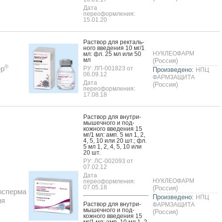
Дата
переоформления:
15.01.20
Рас­твор для рек­таль­
но­го вве­дения 10 мг/1
НУКЛЕОФАРМ
мл: фл. 25 мл или 50
мл
(Россия)
®
ер
РУ: ЛП-001823 от
Произведено:
НПЦ
06.09.12
ФАРМЗАЩИТА
Дата
(Россия)
переоформления:
17.08.18
Рас­твор для внут­ри­
мышеч­но­го и под­
кожно­го вве­дения 15
мг/1 мл: амп. 5 мл 1, 2,
4, 5, 10 или 20 шт.; фл.
5 мл 1, 2, 4, 5, 10 или
20 шт.
РУ: ЛС-002093 от
07.02.12
Дата
НУКЛЕОФАРМ
переоформления:
07.05.18
(Россия)
осперма
Произведено:
НПЦ
ия
Рас­твор для внут­ри­
ФАРМЗАЩИТА
мышеч­но­го и под­
(Россия)
кожно­го вве­дения 15