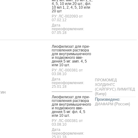
мг/1 мл: амп. 10 мл 1, 2,
4, 5, 10 или 20 шт.; фл.
10 мл 1, 2, 4, 5, 10 или
20 шт
РУ: ЛС-002093 от
07.02.12
Дата
переоформления:
07.05.18
Ли­офи­лизат для при­
готов­ле­ния рас­тво­ра
для внут­ри­мышеч­но­го
и под­кожно­го вве­
дения 5 мг: амп. 4, 5
или 10 шт.
РУ: ЛС-000381 от
03.08.10
Дата
ПРОМОМЕД
переоформления:
ХОЛДИНГС
25.01.18
(САЙПРУС) ЛИМИТЕД
тин
(Кипр)
Ли­офи­лизат для при­
Произведено:
готов­ле­ния рас­тво­ра
(Россия)
ДИАФАРМ
для внут­ри­мышеч­но­го
и под­кожно­го вве­
дения 5 мг: фл. 4, 5
или 10 шт.
РУ: ЛС-000381 от
03.08.10
Дата
переоформления:
25.01.18