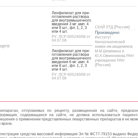
Ли­офи­лизат для при­
готов­ле­ния рас­тво­ра
для внут­ри­мышеч­но­го
вве­дения 3 мг: амп. 4
(Россия)
СКАЙ ЛТД
или 8 шт., фл. 1, 2, 3
или 4 шт.
Произведено:
РУ: ЛСР-005240/08 от
Институт
04.07.08
биоорганической
орте
химии им.академиков
Ли­офи­лизат для при­
М.М.Шемякина и
готов­ле­ния рас­тво­ра
Ю.А.Овчинникова РАН
для внут­ри­мышеч­но­го
учреждение РАН
вве­дения 6 мг: амп. 4
(Россия)
или 8 шт., фл. 1, 2, 3
или 4 шт.
РУ: ЛСР-005240/08 от
04.07.08
епаратах, отпускаемых по рецепту, размещенная на сайте, предназн
формация, содержащаяся на сайте, не должна использоваться пациен
решения о применении представленных лекарственных препаратов и не мож
 врача.
егистрации средства массовой информации Эл № ФС77-79153 выдано Федер