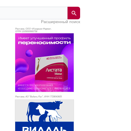
Расширенный поиск
Реклама. ООО «Изварино Фарма»,
ОГРН 103
5000900758
Реклама. АО "Видаль Рус", ИНН 772
8043605