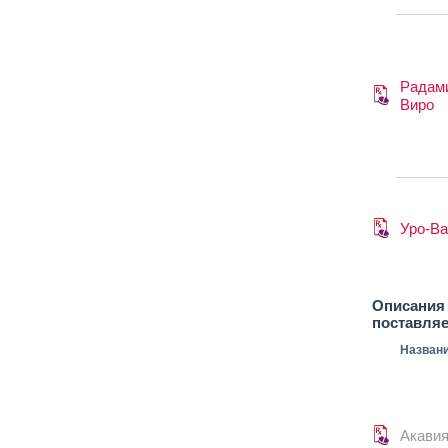
Радам
Виро
Уро-В
Описания 
поставля
Назван
Акави