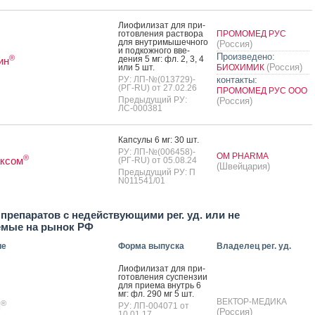
Ли­офи­лизат для при­
готов­ле­ния рас­тво­ра
ПРОМОМЕД РУС
для внут­ри­мышеч­но­го
(Россия)
и под­кожно­го вве­
Произведено:
®
дения 5 мг: фл. 2, 3, 4
ин
(Россия)
или 5 шт.
БИОХИМИК
РУ: ЛП-№(013729)-
контакты:
(РГ-RU) от 27.02.26
ПРОМОМЕД РУС ООО
Предыдущий РУ:
(Россия)
ЛС-000381
Кап­су­лы 6 мг: 30 шт.
РУ: ЛП-№(006458)-
OM PHARMA
®
аксом
(РГ-RU) от 05.08.24
(Швейцария)
Предыдущий РУ: П
N011541/01
препаратов с недействующими рег. уд. или не
емые на рынок РФ
ие
Форма выпуска
Владелец рег. уд.
Ли­офи­лизат для при­
готов­ле­ния сус­пензии
для при­ема внутрь 6
мг: фл. 290 мг 5 шт.
ВЕКТОР-МЕДИКА
®
я
РУ: ЛП-004071 от
(Россия)
10.01.17