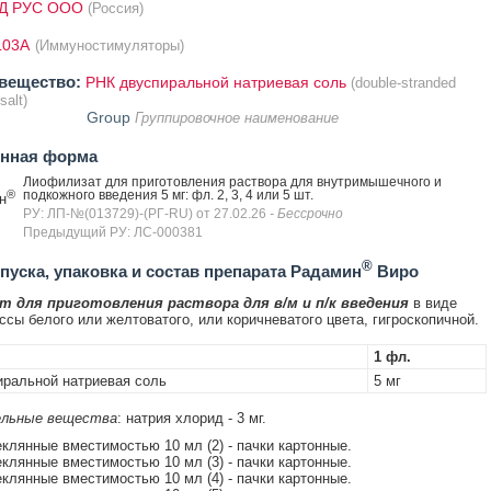
 РУС ООО
(Россия)
L03A
(Иммуностимуляторы)
вещество:
РНК двуспиральной натриевая соль
(double-stranded
alt)
Group
Группировочное наименование
енная форма
Лиофилизат для приготовления раствора для внутримышечного и
®
подкожного введения 5 мг: фл. 2, 3, 4 или 5 шт.
н
РУ: ЛП-№(013729)-(РГ-RU) от 27.02.26
- Бессрочно
Предыдущий РУ: ЛС-000381
®
уска, упаковка и состав препарата Радамин
Виро
 для приготовления раствора для в/м и п/к введения
в виде
ссы белого или желтоватого, или коричневатого цвета, гигроскопичной.
1 фл.
ральной натриевая соль
5 мг
льные вещества
: натрия хлорид - 3 мг.
клянные вместимостью 10 мл (2) - пачки картонные.
клянные вместимостью 10 мл (3) - пачки картонные.
клянные вместимостью 10 мл (4) - пачки картонные.