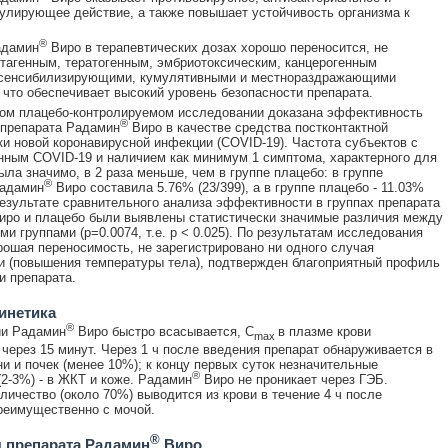
лирующее действие, а также повышает устойчивость организма к
®
адамин
Виро в терапевтических дозах хорошо переносится, не
тагенным, тератогенным, эмбриотоксическим, канцерогенным
 сенсибилизирующими, кумулятивными и местнораздражающими
 что обеспечивает высокий уровень безопасности препарата.
ом плацебо-контролируемом исследовании доказана эффективность
®
 препарата Радамин
Виро в качестве средства постконтактной
и новой коронавирусной инфекции (COVID-19). Частота субъектов с
ным COVID-19 и наличием как минимум 1 симптома, характерного для
ыла значимо, в 2 раза меньше, чем в группе плацебо: в группе
®
Радамин
Виро составила 5.76% (23/399), а в группе плацебо - 11.03%
 результате сравнительного анализа эффективности в группах препарата
ро и плацебо были выявлены статистически значимые различия между
и группами (р=0.0074, т.е. р < 0.025). По результатам исследования
рошая переносимость, не зарегистрировано ни одного случая
и (повышения температуры тела), подтвержден благоприятный профиль
и препарата.
инетика
®
ии Радамин
Виро быстро всасывается, C
в плазме крови
max
 через 15 минут. Через 1 ч после введения препарат обнаруживается в
ни и почек (менее 10%); к концу первых суток незначительные
®
(2-3%) - в ЖКТ и коже. Радамин
Виро не проникает через ГЭБ.
личество (около 70%) выводится из крови в течение 4 ч после
реимущественно с мочой.
®
 препарата Радамин
Виро