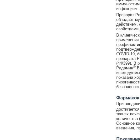
иммуностиму
инфекциям.
Препарат Р
обладает му
действием,
свойствами,
В клиническ
применения
профилактик
подтвержден
COVID-19, б
препарата 
(44/399). В
®
Радамин
Ви
исследуемым
показана хо
пирогенност
безопасност
Фармакок
При введен
достигается
тканях пече
количества 
Основное ко
введения, п
Показания