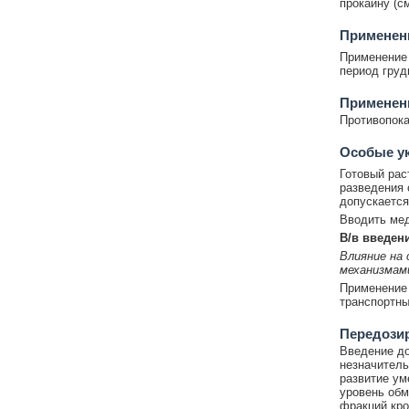
прокаину (с
Применени
Применение
период груд
Применени
Противопока
Особые у
Готовый рас
разведения 
допускается
Вводить мед
В/в введен
Влияние на
механизмам
Применение 
транспортны
Передози
Введение до
незначитель
развитие ум
уровень обм
фракций кро