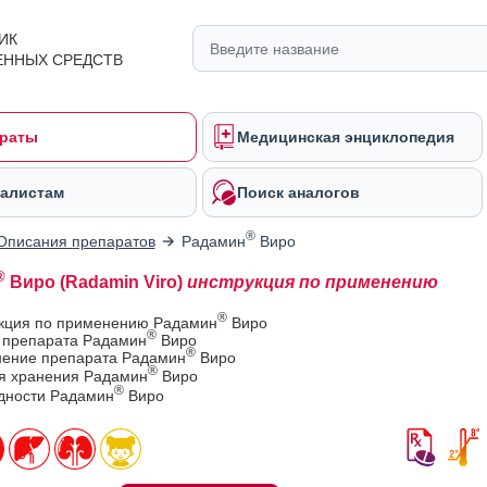
ИК
ЕННЫХ СРЕДСТВ
раты
Медицинская энциклопедия
алистам
Поиск аналогов
®
Описания препаратов
Радамин
Виро
®
Виро (Radamin Viro)
инструкция по применению
®
укция по применению Радамин
Виро
®
в препарата Радамин
Виро
®
ение препарата Радамин
Виро
®
ия хранения Радамин
Виро
®
одности Радамин
Виро