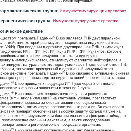
клянные вместимостью 10 мл (5) - пачки картонные.
армакологическая группа:
Иммуностимулирующий препарат
ерапевтическая группа:
Иммуностимулирующее средство
огическое действие
®
еществом препарата Радамин
Виро является РНК двуспиральной
оль, действие которой реализуется посредством индукции синтеза
в (ИФН). При введении в организм двуспиральная РНК стимулирует
 эндогенных ИФН I (ИФН-α, ИФН-β) и ИНФ II (ИФН-γ) типов, которые
жнейшими цитокинами иммунного ответа, индуцируют
ровку миелоидных клеток, стимулируют фагоцитоз нейтрофилов и
 активируют натуральные киллеры, усиливают Т-хелперный ответ Th1-
 образом, запускают врожденный и адаптивный иммунный ответ.
®
сное действие препарата Радамин
Виро связано с активацией синтеза
мозящих процесс производства вирусных копий в пораженных клетках.
®
адамин
Виро приводит к продукции ИФН уже через 2-6 ч после
возвратом к фоновым значениям в течение 2 суток.
®
адамин
Виро подавляет репродукцию вирусов и различных
змов (в т.ч. числе хламидий) на клеточном уровне, препятствует
фекционного процесса за счет активации неспецифической
сти организма, оптимизируя воспалительные реакции. За счет своего
ействия препарат обеспечивает высокую защиту организма уже на
иях заражения вирусными или бактериальными инфекциями, обладает
противовоспалительным действием, а также опосредованно
 репаративные и регенераторные процессы в организме.
®
адамин
Виро оказывает противовирусное, антибактериальное и