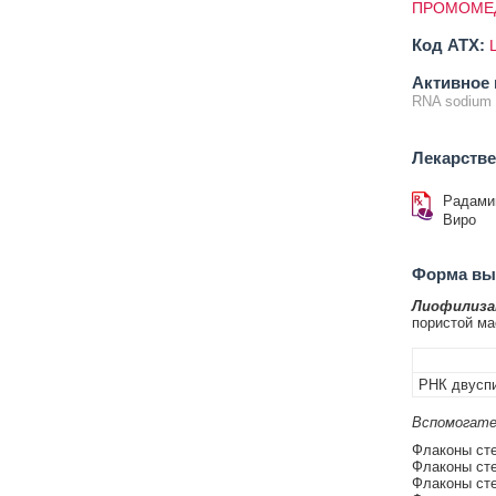
ПРОМОМЕД
Код ATX:
Активное 
RNA sodium s
Лекарств
Радами
Виро
Форма вып
Лиофилизат
пористой ма
РНК двуспи
Вспомогате
Флаконы сте
Флаконы сте
Флаконы сте