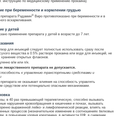
м. инструкцию по медицинскому применению прокаина).
е при беременности и кормлении грудью
®
 препарата Радамин
Виро противопоказано при беременности и в
ного вскармливания.
е у детей
зано применение препарата у детей в возрасте до 7 лет.
казания
твор для инъекций следует полностью использовать сразу после
сухого вещества в 0.5% растворе прокаина или воде для инъекций, не
 хранение открытых флаконов.
ленно в/м или п/к.
ие лекарственного препарата не допускается.
 способность к управлению транспортными средствами и
и
препарата не оказывает влияния на способность управлять
м средством или потенциально опасными механизмами.
ровка
зы, в 40 раз превышающей терапевтическую, способно вызывать
ные нарушения кровообращения в кишечнике и почках, вызывать
еренно выраженной лейко- и лимфопенической реакции, влиять на
енных процессов (незначительное изменение в соотношениях белковых
ви, в повышении уровня креатинина, в активности ЩФ, в снижении