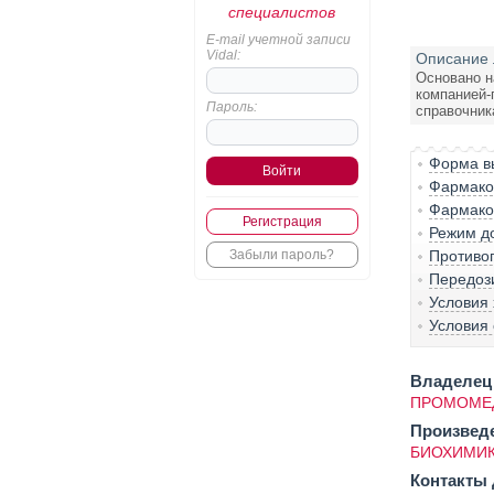
специалистов
E-mail учетной записи
Vidal:
Описание 
Основано н
компанией-
Пароль:
справочник
Форма вы
Фармако-
Фармако
Регистрация
Режим д
Забыли пароль?
Противо
Передоз
Условия
Условия 
Владелец 
ПРОМОМЕД
Произвед
БИОХИМИК
Контакты 