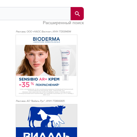
Расширенный поиск
Реклама. ООО «НАОС Восток», ИНН 772
0394094
Реклама. АО "Видаль Рус", ИНН 772
8043605