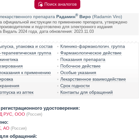
Поиск аналогов
®
лекарственного препарата
Радамин
Виро
(Radamin Viro)
а официальной инструкции по применению препарата, утверждено
производителем и подготовлено для электронного издания
а Видаль 2024 года, дата обновления: 2023.11.03
пуска, упаковка и состав
Клинико-фармакологич. группа
терапевтическая группа
Фармакологическое действие
кинетика
Показания препарата
озирования
Побочное действие
показания к применению
Особые указания
ировка
Лекарственное взаимодействие
 хранения
Срок годности
отпуска из аптек
Контакты для обращений
регистрационного удостоверения:
 РУС, ООО
(Россия)
ено:
, АО
(Россия)
для обращений: