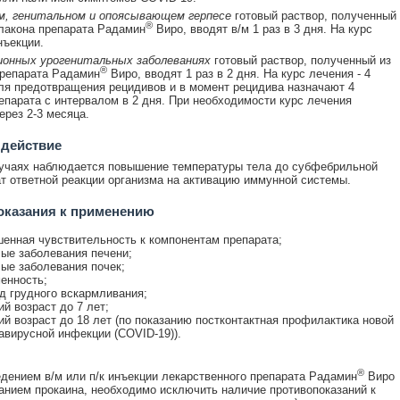
, генитальном и опоясывающем герпесе
готовый раствор, полученный
®
лакона препарата Радамин
Виро, вводят в/м 1 раз в 3 дня. На курс
нъекции.
онных урогенитальных заболеваниях
готовый раствор, полученный из
®
препарата Радамин
Виро, вводят 1 раз в 2 дня. На курс лечения - 4
ля предотвращения рецидивов и в момент рецидива назначают 4
епарата с интервалом в 2 дня. При необходимости курс лечения
ерез 2-3 месяца.
 действие
учаях наблюдается повышение температуры тела до субфебрильной
ат ответной реакции организма на активацию иммунной системы.
оказания к применению
енная чувствительность к компонентам препарата;
ые заболевания печени;
ые заболевания почек;
енность;
д грудного вскармливания;
ий возраст до 7 лет;
ий возраст до 18 лет (по показанию постконтактная профилактика новой
авирусной инфекции (COVID-19)).
®
дением в/м или п/к инъекции лекарственного препарата Радамин
Виро
анием прокаина, необходимо исключить наличие противопоказаний к