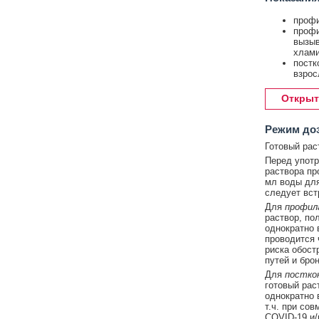
профи
профи
вызыв
хлами
постк
взрос
Открыт
Режим до
Готовый раст
Перед употр
раствора пр
мл воды дл
следует вст
Для
профил
раствор, по
однократно 
проводится 
риска обост
путей и брон
Для
постко
готовый рас
однократно в
т.ч. при со
COVID-19 и/