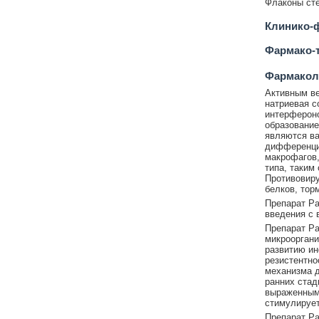
Флаконы сте
Клинико-ф
Фармако-т
Фармакол
Активным в
натриевая с
интерфероно
образование
являются ва
дифференци
макрофагов,
типа, таким
Противовиру
белков, тор
Препарат Р
введения с 
Препарат Р
микрооргани
развитию ин
резистентно
механизма д
ранних стад
выраженным 
стимулирует
Препарат Р