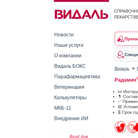
СПРАВОЧН
ЛЕКАРСТВ
Новости
Препа
Наши услуги
Специ
О компании
Видаль БОКС
Видаль
Парафармацевтика
Радамин
Ветеринария
📜 Инстр
💊 Соста
Калькуляторы
✅ Примен
📅 Услов
МКБ-11
⏳ Срок г
Внедрение ИИ
Вход для