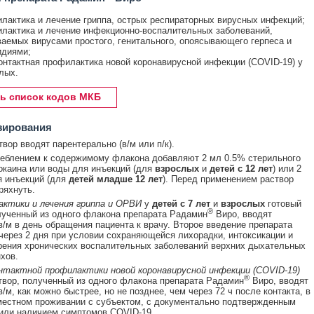
лактика и лечение гриппа, острых респираторных вирусных инфекций;
лактика и лечение инфекционно-воспалительных заболеваний,
аемых вирусами простого, генитального, опоясывающего герпеса и
диями;
онтактная профилактика новой коронавирусной инфекции (COVID-19) у
лых.
ь список кодов МКБ
зирования
вор вводят парентерально (в/м или п/к).
еблением к содержимому флакона добавляют 2 мл 0.5% стерильного
окаина или воды для инъекций (для
взрослых
и
детей с 12 лет
) или 2
я инъекций (для
детей младше 12 лет
). Перед применением раствор
ряхнуть.
актики и лечения гриппа и ОРВИ
у
детей с 7 лет
и
взрослых
готовый
®
лученный из одного флакона препарата Радамин
Виро, вводят
в/м в день обращения пациента к врачу. Второе введение препарата
через 2 дня при условии сохраняющейся лихорадки, интоксикации и
рения хронических воспалительных заболеваний верхних дыхательных
хов.
нтактной профилактики новой коронавирусной инфекции (COVID-19)
®
твор, полученный из одного флакона препарата Радамин
Виро, вводят
/м, как можно быстрее, но не позднее, чем через 72 ч после контакта, в
вместном проживании с субъектом, с документально подтвержденным
или наличием симптомов COVID-19.