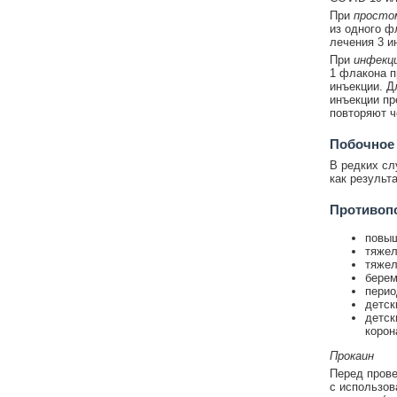
При
простом
из одного ф
лечения 3 и
При
инфекци
1 флакона 
инъекции. Д
инъекции пр
повторяют ч
Побочное
В редких сл
как результ
Противоп
повыш
тяжел
тяжел
берем
перио
детск
детск
корон
Прокаин
Перед прове
с использов