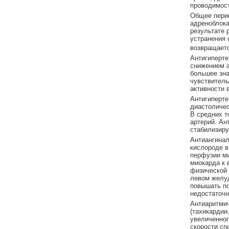
проводимост
Общее периф
адреноблока
результате 
устранения 
возвращаетс
Антигиперте
снижением а
большее зна
чувствитель
активности 
Антигиперте
диастоличес
В средних т
артерий. Ан
стабилизиру
Антиангинал
кислороде в
перфузии ми
миокарда к 
физической 
левом желу
повышать по
недостаточн
Антиаритми
(тахикардии
увеличенног
скорости сп