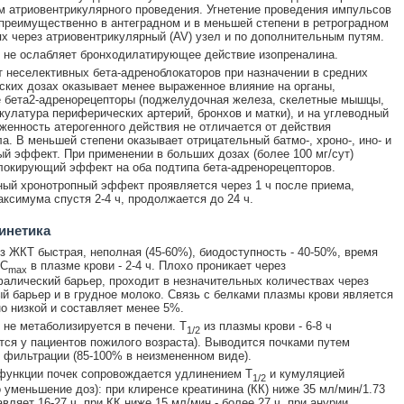
 атриовентрикулярного проведения. Угнетение проведения импульсов
преимущественно в антеградном и в меньшей степени в ретроградном
х через атриовентрикулярный (AV) узел и по дополнительным путям.
 не ослабляет бронходилатирующее действие изопреналина.
т неселективных бета-адреноблокаторов при назначении в средних
ских дозах оказывает менее выраженное влияние на органы,
 бета2-адренорецепторы (поджелудочная железа, скелетные мышцы,
кулатура периферических артерий, бронхов и матки), и на углеводный
женность атерогенного действия не отличается от действия
а. В меньшей степени оказывает отрицательный батмо-, хроно-, ино- и
й эффект. При применении в больших дозах (более 100 мг/сут)
локирующий эффект на оба подтипа бета-адренорецепторов.
ый хронотропный эффект проявляется через 1 ч после приема,
аксимума спустя 2-4 ч, продолжается до 24 ч.
инетика
з ЖКТ быстрая, неполная (45-60%), биодоступность - 40-50%, время
 C
в плазме крови - 2-4 ч. Плохо проникает через
max
алический барьер, проходит в незначительных количествах через
й барьер и в грудное молоко. Связь с белками плазмы крови является
о низкой и составляет менее 5%.
 не метаболизируется в печени. T
из плазмы крови - 6-8 ч
1/2
тся у пациентов пожилого возраста). Выводится почками путем
 фильтрации (85-100% в неизмененном виде).
функции почек сопровождается удлинением T
и кумуляцией
1/2
 уменьшение доз): при клиренсе креатинина (КК) ниже 35 мл/мин/1.73
вляет 16-27 ч, при КК ниже 15 мл/мин - более 27 ч, при анурии