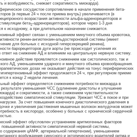
ь и возбудимость, снижает сократимость миокарда).
ерическое сосудистое сопротивление в начале применения бета-
торов (в первые 24 ч после приема внутрь) увеличивается (в
реципрокного возрастания активности альфа-адренорецепторов и
стимуляции бета
-адренорецепторов), которое через 1-3 дня
2
я к исходному, а при длительном назначении снижается.
нзивный эффект связан с уменьшением минутного объема кровотока,
ктивности ренин-ангиотензин-альдостероновой системы (имеет
чение для больных с исходной гиперсекрецией ренина),
ности барорецепторов дуги аорты (не происходит усиления их
в ответ на снижение АД и влиянием на центральную нервную систему.
нзивное действие проявляется снижением как систолического, так и
кого АД, уменьшением ударного и минутного объема кровообращения.
ерапевтических дозах не оказывает действия на тонус периферических
тигипертензивный эффект продолжается 24 ч, при регулярном приеме
ется к концу 2 недели лечения.
ьный эффект определяется снижением потребности миокарда в
 результате уменьшения ЧСС (удлинение диастолы и улучшение
окарда) и сократимости, а также снижением чувствительности
воздействию симпатической стимуляции. Урежает ЧСС в покое и при
нагрузке. За счет повышения конечного диастолического давления в
дочке и увеличения растяжения мышечных волокон желудочков может
требность в кислороде, особенно у больных с хронической сердечной
остью.
ческий эффект обусловлен устранением аритмогенных факторов
, повышенной активности симпатической нервной системы,
о содержания цАМФ, артериальной гипертензии), уменьшением
онтанного возбуждения синусного и эктопического водителей ритма и