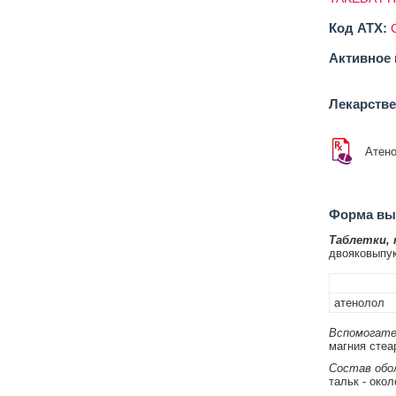
Код ATX:
Активное 
Лекарств
Атен
Форма вып
Таблетки,
двояковыпук
атенолол
Вспомогате
магния стеар
Состав обол
тальк - окол