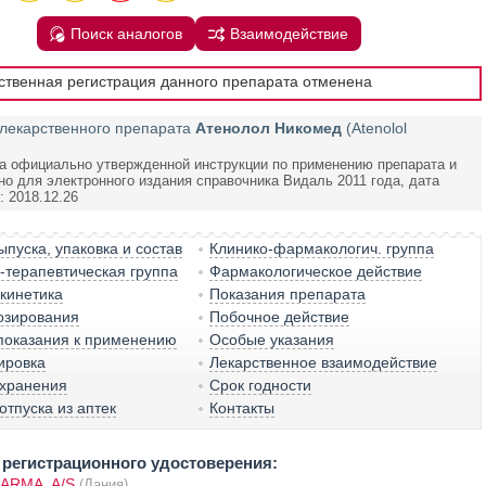
Поиск аналогов
Взаимодействие
рственная регистрация данного препарата отменена
лекарственного препарата
Атенолол Никомед
(Atenolol
а официально утвержденной инструкции по применению препарата и
но для электронного издания справочника Видаль 2011 года, дата
 2018.12.26
пуска, упаковка и состав
Клинико-фармакологич. группа
терапевтическая группа
Фармакологическое действие
кинетика
Показания препарата
озирования
Побочное действие
показания к применению
Особые указания
ировка
Лекарственное взаимодействие
 хранения
Срок годности
отпуска из аптек
Контакты
регистрационного удостоверения:
ARMA, A/S
(Дания)