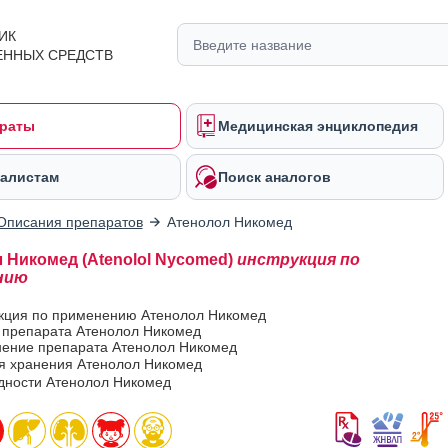
ИК
ЕННЫХ СРЕДСТВ
раты
Медицинская энциклопедия
алистам
Поиск аналогов
Описания препаратов
Атенолол Никомед
 Никомед (Atenolol Nycomed)
инструкция по
нию
укция по применению Атенолол Никомед
в препарата Атенолол Никомед
ение препарата Атенолол Никомед
ия хранения Атенолол Никомед
одности Атенолол Никомед