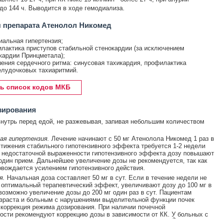
до 144 ч. Выводится в ходе гемодиализа.
 препарата Атенолол Никомед
иальная гипертензия;
лактика приступов стабильной стенокардии (за исключением
кардии Принцметала);
ения сердечного ритма: синусовая тахикардия, профилактика
лудочковых тахиаритмий.
ь список кодов МКБ
зирования
нутрь перед едой, не разжевывая, запивая небольшим количеством
ая гипертензия.
Лечение начинают с 50 мг Атенолола Никомед 1 раз в
стижения стабильного гипотензивного эффекта требуется 1-2 недели
 недостаточной выраженности гипотензивного эффекта дозу повышают
 один прием. Дальнейшее увеличение дозы не рекомендуется, так как
овождается усилением гипотензивного действия.
я.
Начальная доза составляет 50 мг в сут. Если в течение недели не
 оптимальный терапевтический эффект, увеличивают дозу до 100 мг в
 возможно увеличение дозы до 200 мг один раз в сут. Пациентам
зраста и больным с нарушениями выделительной функции почек
коррекция режима дозирования. При наличии почечной
ости рекомендуют коррекцию дозы в зависимости от КК. У больных с