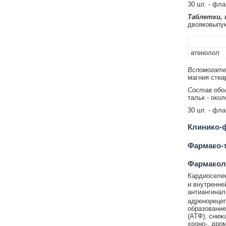
30 шт. - фл
Таблетки,
двояковыпук
атенолол
Вспомогате
магния стеар
Состав обол
тальк - окол
30 шт. - фл
Клинико-ф
Фармако-т
Фармакол
Кардиоселек
и внутренне
антиангинал
адренорецеп
образовани
(АТФ), сниж
хроно-, дро