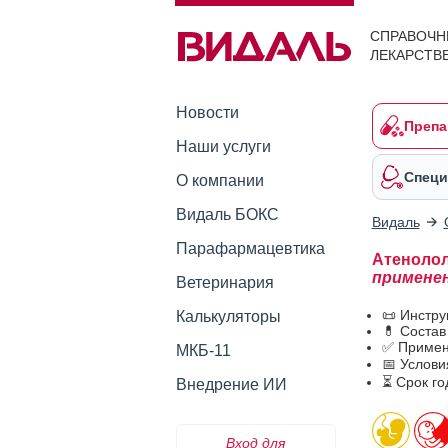
СПРАВОЧН
ЛЕКАРСТВ
Новости
Препа
Наши услуги
Специ
О компании
Видаль БОКС
Видаль
Парафармацевтика
Атенолол
примене
Ветеринария
📜 Инстр
Калькуляторы
💊 Соста
✅ Примен
МКБ-11
📅 Услов
⏳ Срок г
Внедрение ИИ
Вход для