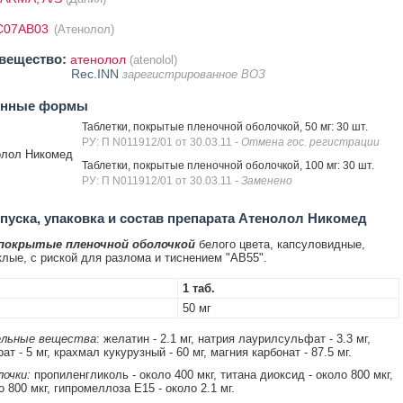
C07AB03
(Атенолол)
вещество:
атенолол
(atenolol)
Rec.INN
зарегистрированное ВОЗ
енные формы
Таблетки, покрытые пленочной оболочкой, 50 мг: 30 шт.
РУ: П N011912/01 от 30.03.11
- Отмена гос. регистрации
олол Никомед
Таблетки, покрытые пленочной оболочкой, 100 мг: 30 шт.
РУ: П N011912/01 от 30.03.11
- Заменено
уска, упаковка и состав препарата Атенолол Никомед
 покрытые пленочной оболочкой
белого цвета, капсуловидные,
лые, с риской для разлома и тиснением "AB55".
1 таб.
50 мг
льные вещества
: желатин - 2.1 мг, натрия лаурилсульфат - 3.3 мг,
ат - 5 мг, крахмал кукурузный - 60 мг, магния карбонат - 87.5 мг.
очки:
пропиленгликоль - около 400 мкг, титана диоксид - около 800 мкг,
о 800 мкг, гипромеллоза E15 - около 2.1 мг.