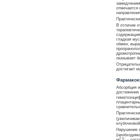
замедлением
отмечается 
направления
Практически
В отличие о
терапевтиче
содержащие
гладкая мус
обмен; выра
пропранолол
дромотропны
оказывает б
Отрицательн
достигает м
Фармакок
Абсорбция и
достижения
гематоэнцеф
плацентарны
сравнительн
Практически
(увеличивае
клубочковой
Нарушение 
(необходимо
2
м
T
соста