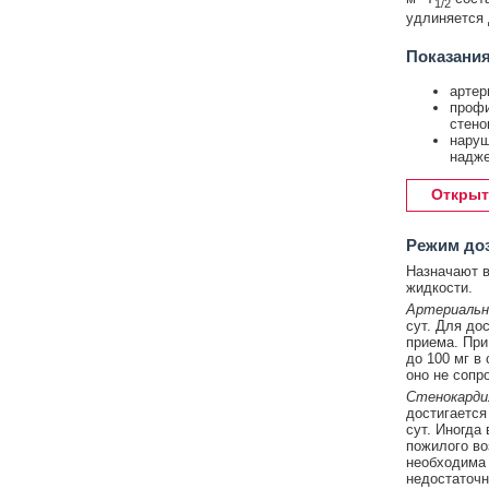
1/2
удлиняется 
Показания
артер
профи
стено
наруш
надже
Открыт
Режим до
Назначают в
жидкости.
Артериальн
сут. Для до
приема. При
до 100 мг в
оно не сопр
Стенокарди
достигается
сут. Иногда
пожилого во
необходима 
недостаточн