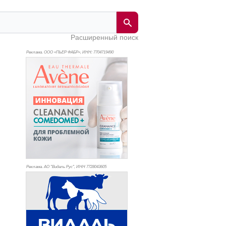
Расширенный поиск
Реклама. ООО «ПЬЕР ФАБР», ИНН: 770
4719490
Реклама. АО "Видаль Рус", ИНН 772
8043605