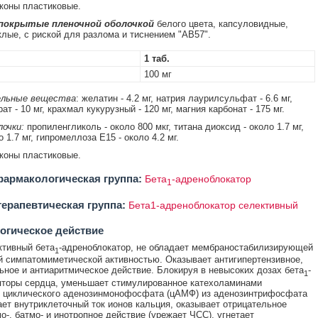
аконы пластиковые.
 покрытые пленочной оболочкой
белого цвета, капсуловидные,
лые, с риской для разлома и тиснением "AB57".
1 таб.
100 мг
льные вещества
: желатин - 4.2 мг, натрия лаурилсульфат - 6.6 мг,
ат - 10 мг, крахмал кукурузный - 120 мг, магния карбонат - 175 мг.
очки:
пропиленгликоль - около 800 мкг, титана диоксид - около 1.7 мг,
о 1.7 мг, гипромеллоза E15 - около 4.2 мг.
аконы пластиковые.
армакологическая группа:
Бета
-адреноблокатор
1
ерапевтическая группа:
Бета1-адреноблокатор селективный
огическое действие
тивный бета
-адреноблокатор, не обладает мембраностабилизирующей
1
й симпатомиметической активностью. Оказывает антигипертензивное,
ьное и антиаритмическое действие. Блокируя в невысоких дозах бета
-
1
торы сердца, уменьшает стимулированное катехоламинами
е циклического аденозинмонофосфата (цАМФ) из аденозинтрифосфата
ает внутриклеточный ток ионов кальция, оказывает отрицательное
мо-, батмо- и инотропное действие (урежает ЧСС), угнетает