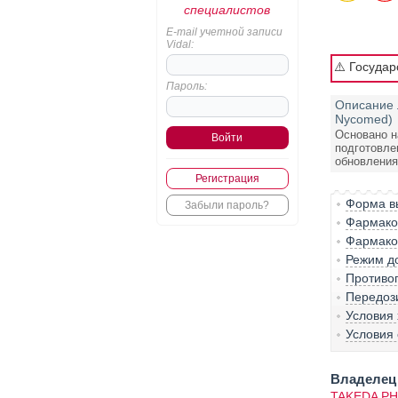
специалистов
E-mail учетной записи
Vidal:
⚠️ Госуда
Пароль:
Описание 
Nycomed)
Основано н
подготовле
обновления:
Регистрация
Форма вы
Забыли пароль?
Фармако-
Фармако
Режим д
Противо
Передоз
Условия
Условия 
Владелец 
TAKEDA PH