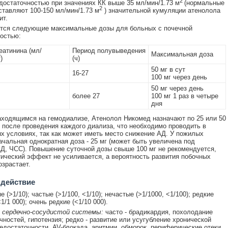
2
достаточностью при значениях КК выше 35 мл/мин/1.73 м
(нормальные
2
ставляют 100-150 мл/мин/1.73 м
) значительной кумуляции атенолола
ит.
тся следующие максимальные дозы для больных с почечной
остью:
еатинина (мл/
Период полувыведения
Максимальная доза
2
)
(ч)
50 мг в сут
16-27
100 мг через день
50 мг через день
более 27
100 мг 1 раз в четыре
дня
ходящимся на гемодиализе, Атенолол Никомед назначают по 25 или 50
у после проведения каждого диализа, что необходимо проводить в
х условиях, так как может иметь место снижение АД. У пожилых
ачальная однократная доза - 25 мг (может быть увеличена под
Д, ЧСС). Повышение суточной дозы свыше 100 мг не рекомендуется,
втический эффект не усиливается, а вероятность развития побочных
зрастает.
 действие
 (>1/10); частые (>1/100, <1/10); нечастые (>1/1000, <1/100); редкие
<1/1 000); очень редкие (<1/10 000).
 сердечно-сосудистой системы:
часто - брадикардия, похолодание
чностей, гипотензия; редко - развитие или усугубление хронической
едостаточности, AV-блокада, аритмии, обморок, периферические отеки,