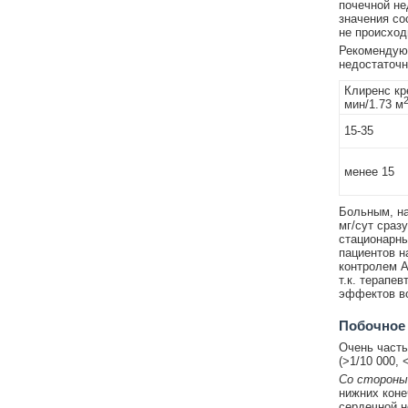
почечной не
значения со
не происход
Рекомендую
недостаточн
Клиренс кр
мин/1.73 м
15-35
менее 15
Больным, на
мг/сут сраз
стационарны
пациентов н
контролем А
т.к. терапе
эффектов во
Побочное
Очень частые
(>1/10 000, 
Со стороны
нижних коне
сердечной н