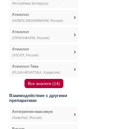
Республика Беларусь)
Атенолол
(НОВОСИБХИМФАРМ, Россия)
Атенолол
(ПРАНАФАРМ, Россия)
Атенолол
(АТОЛЛ, Россия)
Атенолол-Тева
(PLIVA HRVATSKA, Хорватия)
Все аналоги (14)
Взаимодействие с другими
препаратами
Антигриппин-максимум
(АнвиЛаб, Россия)
Викаир