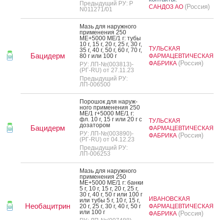
Предыдущий РУ: Р
(Россия)
САНДОЗ АО
N011271/01
Мазь для на­руж­но­го
при­мене­ния 250
МЕ+5000 МЕ/1 г: ту­бы
10 г, 15 г, 20 г, 25 г, 30 г,
ТУЛЬСКАЯ
35 г, 40 г, 50 г, 60 г, 70 г,
Бацидерм
80 г или 100 г
ФАРМАЦЕВТИЧЕСКАЯ
(Россия)
ФАБРИКА
РУ: ЛП-№(003813)-
(РГ-RU) от 27.11.23
Предыдущий РУ:
ЛП-006500
По­рошок для на­руж­
но­го при­мене­ния 250
МЕ/1 г+5000 МЕ/1 г:
фл. 10 г, 15 г или 20 г с
ТУЛЬСКАЯ
до­зато­ром
Бацидерм
ФАРМАЦЕВТИЧЕСКАЯ
РУ: ЛП-№(003890)-
(Россия)
ФАБРИКА
(РГ-RU) от 04.12.23
Предыдущий РУ:
ЛП-006253
Мазь для на­руж­но­го
при­мене­ния 250
МЕ+5000 МЕ/1 г: бан­ки
5 г, 10 г, 15 г, 20 г, 25 г,
30 г, 40 г, 50 г или 100 г
ИВАНОВСКАЯ
или ту­бы 5 г, 10 г, 15 г,
Необацитрин
20 г, 25 г, 30 г, 40 г, 50 г
ФАРМАЦЕВТИЧЕСКАЯ
или 100 г
(Россия)
ФАБРИКА