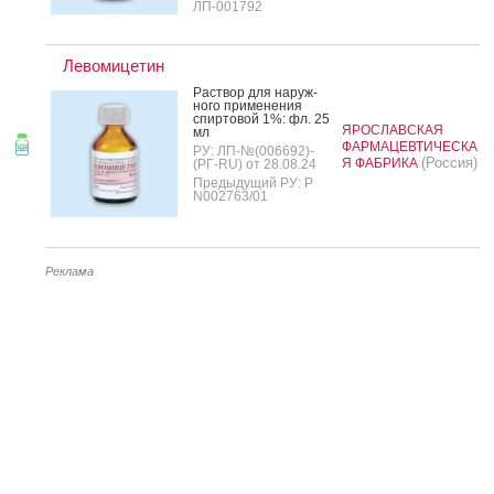
ЛП-001792
Левомицетин
Рас­твор для на­руж­
но­го при­мене­ния
спир­то­вой 1%: фл. 25
ЯРОСЛАВСКАЯ
мл
ФАРМАЦЕВТИЧЕСКА
РУ: ЛП-№(006692)-
(Россия)
Я ФАБРИКА
(РГ-RU) от 28.08.24
Предыдущий РУ: Р
N002763/01
Реклама