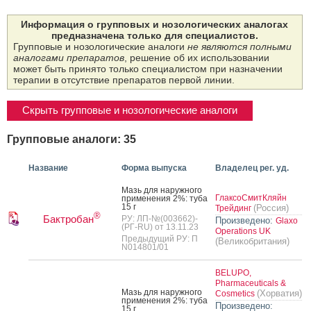
Информация о групповых и нозологических аналогах
предназначена только для специалистов.
Групповые и нозологические аналоги
не являются полными
аналогами препаратов
, решение об их использовании
может быть принято только специалистом при назначении
терапии в отсутствие препаратов первой линии.
Скрыть групповые и нозологические аналоги
Групповые аналоги: 35
Название
Форма выпуска
Владелец рег. уд.
Мазь для на­руж­но­го
ГлаксоСмитКляйн
при­мене­ния 2%: ту­ба
15 г
(Россия)
Трейдинг
®
Бактробан
РУ: ЛП-№(003662)-
Произведено:
Glaxo
(РГ-RU) от 13.11.23
Operations UK
Предыдущий РУ: П
(Великобритания)
N014801/01
BELUPO,
Pharmaceuticals &
Мазь для на­руж­но­го
(Хорватия)
Cosmetics
при­мене­ния 2%: ту­ба
Произведено:
15 г