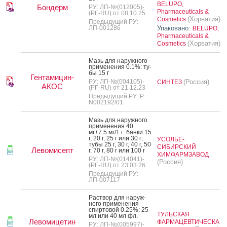
BELUPO,
Бондерм
РУ: ЛП-№(012005)-
Pharmaceuticals &
(РГ-RU) от 08.10.25
(Хорватия)
Cosmetics
Предыдущий РУ:
ЛП-001286
Упаковано:
BELUPO,
Pharmaceuticals &
(Хорватия)
Cosmetics
Мазь для на­руж­но­го
при­мене­ния 0.1%: ту­
бы 15 г
Гентамицин-
РУ: ЛП-№(004105)-
(Россия)
СИНТЕЗ
АКОС
(РГ-RU) от 21.12.23
Предыдущий РУ: Р
N002192/01
Мазь для на­руж­но­го
при­мене­ния 40
мг+7.5 мг/1 г: бан­ки 15
г, 20 г, 25 г или 30 г;
УСОЛЬЕ-
ту­бы 25 г, 30 г, 40 г, 50
СИБИРСКИЙ
Левомисепт
г, 70 г, 80 г или 100 г
ХИМФАРМЗАВОД
РУ: ЛП-№(014041)-
(Россия)
(РГ-RU) от 23.03.26
Предыдущий РУ:
ЛП-007117
Рас­твор для на­руж­
но­го при­мене­ния
спир­то­вой 0.25%: 25
ТУЛЬСКАЯ
мл или 40 мл фл.
Левомицетин
ФАРМАЦЕВТИЧЕСКА
РУ: ЛП-№(005997)-