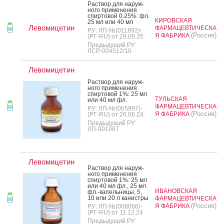
Рас­твор для на­руж­
но­го при­мене­ния
спир­то­вой 0.25%: фл.
КИРОВСКАЯ
25 мл или 40 мл
Левомицетин
ФАРМАЦЕВТИЧЕСКА
РУ: ЛП-№(011892)-
(Россия)
Я ФАБРИКА
(РГ-RU) от 29.09.25
Предыдущий РУ:
ЛСР-004512/10
Левомицетин
Рас­твор для на­руж­
но­го при­мене­ния
спир­то­вой 1%: 25 мл
ТУЛЬСКАЯ
или 40 мл фл.
ФАРМАЦЕВТИЧЕСКА
РУ: ЛП-№(005997)-
(Россия)
Я ФАБРИКА
(РГ-RU) от 26.06.24
Предыдущий РУ:
ЛП-001987
Левомицетин
Рас­твор для на­руж­
но­го при­мене­ния
спир­то­вой 1%: 25 мл
или 40 мл фл., 25 мл
ИВАНОВСКАЯ
фл.-ка­пель­ни­цы, 5,
10 или 20 л ка­нис­тры
ФАРМАЦЕВТИЧЕСКА
(Россия)
Я ФАБРИКА
РУ: ЛП-№(008066)-
(РГ-RU) от 11.12.24
Предыдущий РУ: