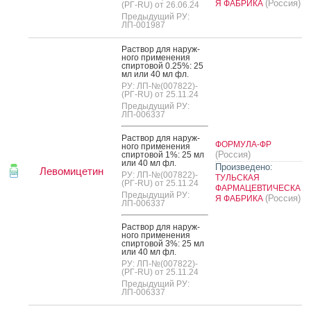
(Россия)
Я ФАБРИКА
(РГ-RU) от 26.06.24
Предыдущий РУ:
ЛП-001987
Рас­твор для на­руж­
но­го при­мене­ния
спир­то­вой 0.25%: 25
мл или 40 мл фл.
РУ: ЛП-№(007822)-
(РГ-RU) от 25.11.24
Предыдущий РУ:
ЛП-006337
Рас­твор для на­руж­
ФОРМУЛА-ФР
но­го при­мене­ния
(Россия)
спир­то­вой 1%: 25 мл
или 40 мл фл.
Произведено:
Левомицетин
РУ: ЛП-№(007822)-
ТУЛЬСКАЯ
(РГ-RU) от 25.11.24
ФАРМАЦЕВТИЧЕСКА
Предыдущий РУ:
(Россия)
Я ФАБРИКА
ЛП-006337
Рас­твор для на­руж­
но­го при­мене­ния
спир­то­вой 3%: 25 мл
или 40 мл фл.
РУ: ЛП-№(007822)-
(РГ-RU) от 25.11.24
Предыдущий РУ:
ЛП-006337