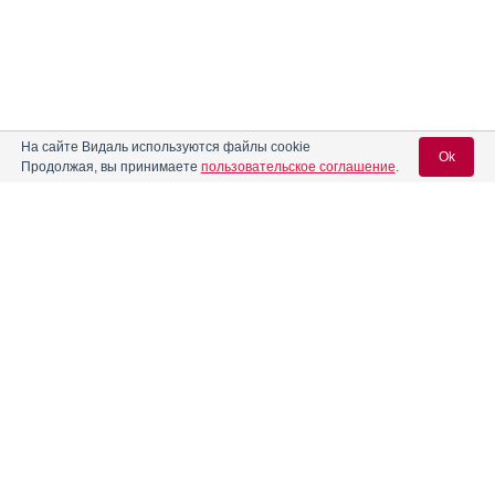
На сайте Видаль используются файлы cookie
Ok
Продолжая, вы принимаете
пользовательское соглашение
.
Вход для специалистов
E-mail учетной записи Vidal:
Пароль: