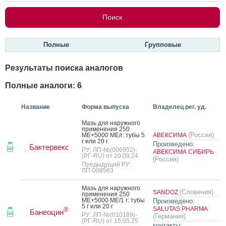
Полные
Групповые
Результаты поиска аналогов
Полные аналоги: 6
Название
Форма выпуска
Владелец рег. уд.
Мазь для на­руж­но­го
при­мене­ния 250
(Россия)
МЕ+5000 МЕ/г: ту­бы 5
АВЕКСИМА
г или 20 г
Произведено:
Бактервекс
РУ: ЛП-№(006952)-
АВЕКСИМА СИБИРЬ
(РГ-RU) от 20.09.24
(Россия)
Предыдущий РУ:
ЛП-008563
Мазь для на­руж­но­го
(Словения)
SANDOZ
при­мене­ния 250
МЕ+5000 МЕ/1 г: ту­бы
Произведено:
5 г или 20 г
SALUTAS PHARMA
®
Банеоцин
РУ: ЛП-№(010189)-
(Германия)
(РГ-RU) от 15.05.25
контакты: