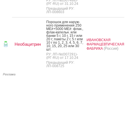
РУ: ЛП-№(007488)-
(РГ-RU) от 31.10.24
Предыдущий РУ:
ЛП-008603
По­рошок для на­руж­
но­го при­мене­ния 250
МЕ/г+5000 МЕ/г: флак.,
флак-ка­пельн. или
бан­ки 5 г, 10 г, 15 г или
20 г; па­кеты 2 г, 5 г или
ИВАНОВСКАЯ
10 г по 1, 2, 3, 4, 5, 6, 7,
Необацитрин
ФАРМАЦЕВТИЧЕСКАЯ
10, 15, 20, 25 или 30
(Россия)
ФАБРИКА
шт.
РУ: ЛП-№(007291)-
(РГ-RU) от 17.10.24
Предыдущий РУ:
ЛП-008725
Реклама