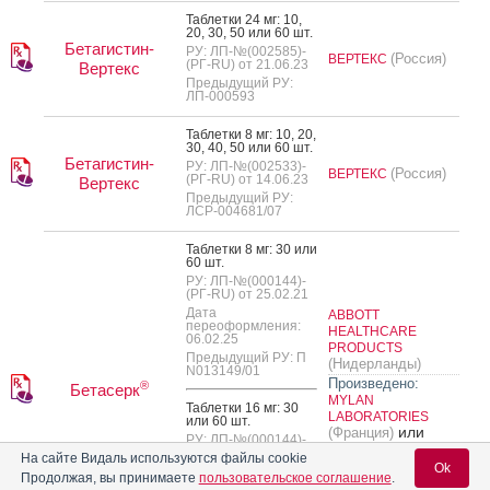
Таб­летки 24 мг: 10,
20, 30, 50 или 60 шт.
Бетагистин-
РУ: ЛП-№(002585)-
(Россия)
ВЕРТЕКС
(РГ-RU) от 21.06.23
Вертекс
Предыдущий РУ:
ЛП-000593
Таб­летки 8 мг: 10, 20,
30, 40, 50 или 60 шт.
Бетагистин-
РУ: ЛП-№(002533)-
(Россия)
ВЕРТЕКС
(РГ-RU) от 14.06.23
Вертекс
Предыдущий РУ:
ЛСР-004681/07
Таб­летки 8 мг: 30 или
60 шт.
РУ: ЛП-№(000144)-
(РГ-RU) от 25.02.21
Дата
ABBOTT
переоформления:
HEALTHCARE
06.02.25
PRODUCTS
Предыдущий РУ: П
(Нидерланды)
N013149/01
Произведено:
®
Бетасерк
MYLAN
Таб­летки 16 мг: 30
LABORATORIES
или 60 шт.
или
(Франция)
РУ: ЛП-№(000144)-
ВЕРОФАРМ
(РГ-RU) от 25.02.21
На сайте Видаль используются файлы cookie
(Россия)
Ok
Дата
Продолжая, вы принимаете
пользовательское соглашение
.
переоформления: