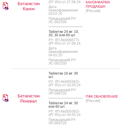
(РГ-RU) от 27.08.24
КАНОНФАРМА
Бетагистин
ПРОДАКШН
Дата
Канон
переоформления:
(Россия)
04.02.25
Предыдущий РУ:
ЛС-002330
Таб­летки 24 мг: 10,
20, 30 или 60 шт.
РУ: ЛП-№(006677)-
(РГ-RU) от 27.08.24
Дата
переоформления:
04.02.25
Предыдущий РУ:
ЛС-002330
Таб­летки 16 мг: 30
шт.
РУ: ЛП-№(005362)-
(РГ-RU) от 03.05.24
Предыдущий РУ:
ЛП-006720
Бетагистин
ПФК ОБНОВЛЕНИЕ
Реневал
(Россия)
Таб­летки 24 мг: 30
или 60 шт.
РУ: ЛП-№(005362)-
(РГ-RU) от 03.05.24
Предыдущий РУ:
ЛП-006720