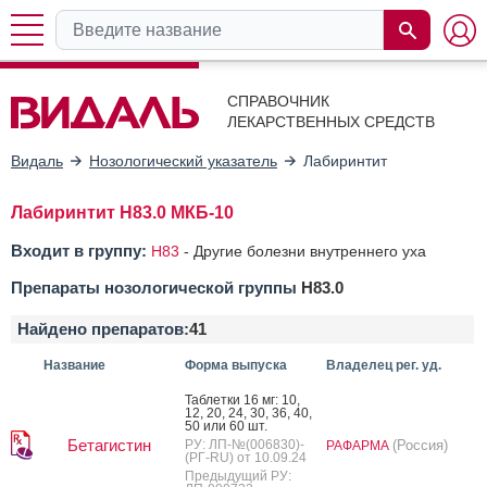
СПРАВОЧНИК
ЛЕКАРСТВЕННЫХ СРЕДСТВ
Видаль
Нозологический указатель
Лабиринтит
Лабиринтит H83.0 МКБ-10
Входит в группу:
H83
-
Другие болезни внутреннего уха
Препараты нозологической группы
H83.0
Найдено препаратов:
41
Название
Форма выпуска
Владелец рег. уд.
Таб­летки 16 мг: 10,
12, 20, 24, 30, 36, 40,
50 или 60 шт.
Бетагистин
РУ: ЛП-№(006830)-
(Россия)
РАФАРМА
(РГ-RU) от 10.09.24
Предыдущий РУ: