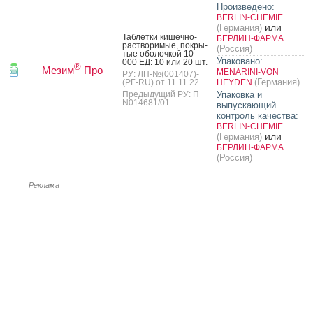
Произведено:
BERLIN-CHEMIE
или
(Германия)
Таб­летки ки­шеч­но­
БЕРЛИН-ФАРМА
рас­тво­римые, пок­ры­
(Россия)
тые обо­лоч­кой 10
Упаковано:
000 ЕД: 10 или 20 шт.
®
Мезим
Про
MENARINI-VON
РУ: ЛП-№(001407)-
(Германия)
(РГ-RU) от 11.11.22
HEYDEN
Предыдущий РУ: П
Упаковка и
N014681/01
выпускающий
контроль качества:
BERLIN-CHEMIE
или
(Германия)
БЕРЛИН-ФАРМА
(Россия)
Реклама