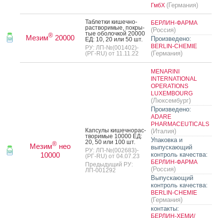
(Германия)
ГмбХ
Таб­летки ки­шеч­но­
БЕРЛИН-ФАРМА
рас­тво­римые, пок­ры­
(Россия)
тые обо­лоч­кой 20000
®
Мезим
20000
Произведено:
ЕД: 10, 20 или 50 шт.
BERLIN-CHEMIE
РУ: ЛП-№(001402)-
(Германия)
(РГ-RU) от 11.11.22
MENARINI
INTERNATIONAL
OPERATIONS
LUXEMBOURG
(Люксембург)
Произведено:
ADARE
PHARMACEUTICALS
Кап­су­лы ки­шеч­но­рас­
(Италия)
тво­римые 10000 ЕД:
Упаковка и
20, 50 или 100 шт.
®
Мезим
нео
выпускающий
РУ: ЛП-№(002683)-
10000
контроль качества:
(РГ-RU) от 04.07.23
БЕРЛИН-ФАРМА
Предыдущий РУ:
(Россия)
ЛП-001292
Выпускающий
контроль качества:
BERLIN-CHEMIE
(Германия)
контакты:
БЕРЛИН-ХЕМИ/