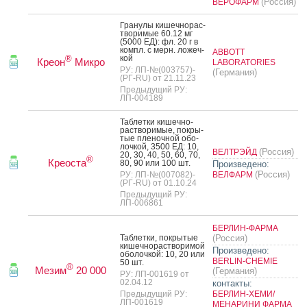
(Россия)
ВЕРОФАРМ
Гра­нулы ки­шеч­но­рас­
тво­римые 60.12 мг
(5000 ЕД): фл. 20 г в
компл. с мерн. ло­жеч­
ABBOTT
кой
®
Креон
Микро
LABORATORIES
РУ: ЛП-№(003757)-
(Германия)
(РГ-RU) от 21.11.23
Предыдущий РУ:
ЛП-004189
Таб­летки ки­шеч­но­
рас­тво­римые, пок­ры­
тые пле­ноч­ной обо­
лоч­кой, 3500 ЕД: 10,
(Россия)
ВЕЛТРЭЙД
20, 30, 40, 50, 60, 70,
®
Креоста
80, 90 или 100 шт.
Произведено:
(Россия)
РУ: ЛП-№(007082)-
ВЕЛФАРМ
(РГ-RU) от 01.10.24
Предыдущий РУ:
ЛП-006861
БЕРЛИН-ФАРМА
Таб­летки, пок­ры­тые
(Россия)
ки­шеч­но­рас­тво­римой
Произведено:
обо­лоч­кой: 10, 20 или
BERLIN-CHEMIE
50 шт.
®
Мезим
20 000
(Германия)
РУ: ЛП-001619 от
02.04.12
контакты:
Предыдущий РУ:
БЕРЛИН-ХЕМИ/
ЛП-001619
МЕНАРИНИ ФАРМА