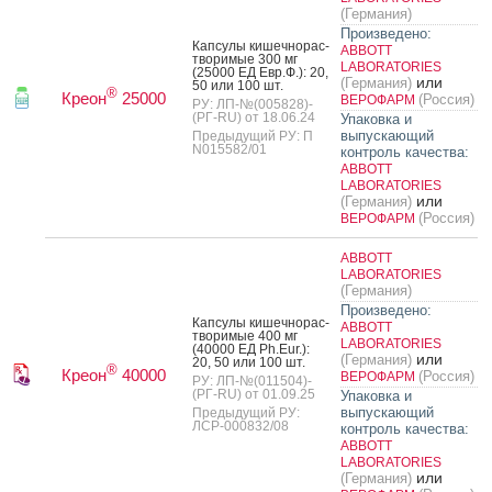
(Германия)
Произведено:
Кап­су­лы ки­шеч­но­рас­
ABBOTT
тво­римые 300 мг
LABORATORIES
(25000 ЕД Евр.Ф.): 20,
или
(Германия)
50 или 100 шт.
®
Креон
25000
(Россия)
ВЕРОФАРМ
РУ: ЛП-№(005828)-
(РГ-RU) от 18.06.24
Упаковка и
выпускающий
Предыдущий РУ: П
N015582/01
контроль качества:
ABBOTT
LABORATORIES
или
(Германия)
(Россия)
ВЕРОФАРМ
ABBOTT
LABORATORIES
(Германия)
Произведено:
Кап­су­лы ки­шеч­но­рас­
ABBOTT
тво­римые 400 мг
LABORATORIES
(40000 ЕД Ph.Eur.):
или
(Германия)
20, 50 или 100 шт.
®
Креон
40000
(Россия)
ВЕРОФАРМ
РУ: ЛП-№(011504)-
(РГ-RU) от 01.09.25
Упаковка и
выпускающий
Предыдущий РУ:
ЛСР-000832/08
контроль качества:
ABBOTT
LABORATORIES
или
(Германия)