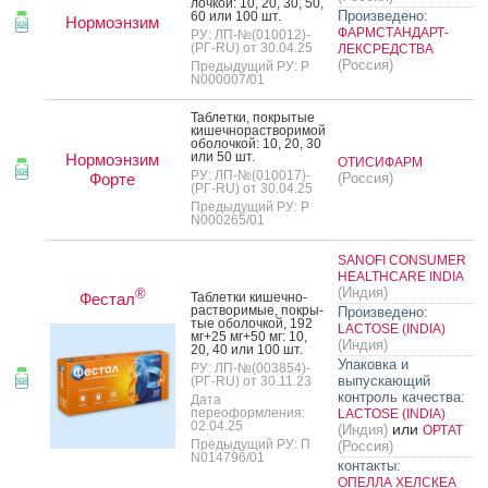
лоч­кой: 10, 20, 30, 50,
Произведено:
60 или 100 шт.
Нормоэнзим
ФАРМСТАНДАРТ-
РУ: ЛП-№(010012)-
(РГ-RU) от 30.04.25
ЛЕКСРЕДСТВА
(Россия)
Предыдущий РУ: Р
N000007/01
Таб­летки, пок­ры­тые
ки­шеч­но­рас­тво­римой
обо­лоч­кой: 10, 20, 30
или 50 шт.
Нормоэнзим
ОТИСИФАРМ
РУ: ЛП-№(010017)-
Форте
(Россия)
(РГ-RU) от 30.04.25
Предыдущий РУ: Р
N000265/01
SANOFI CONSUMER
HEALTHCARE INDIA
(Индия)
®
Фестал
Таб­летки ки­шеч­но­
рас­тво­римые, пок­ры­
Произведено:
тые обо­лоч­кой, 192
LACTOSE (INDIA)
мг+25 мг+50 мг: 10,
(Индия)
20, 40 или 100 шт.
Упаковка и
РУ: ЛП-№(003854)-
выпускающий
(РГ-RU) от 30.11.23
контроль качества:
Дата
переоформления:
LACTOSE (INDIA)
02.04.25
или
(Индия)
ОРТАТ
Предыдущий РУ: П
(Россия)
N014796/01
контакты:
ОПЕЛЛА ХЕЛСКЕА