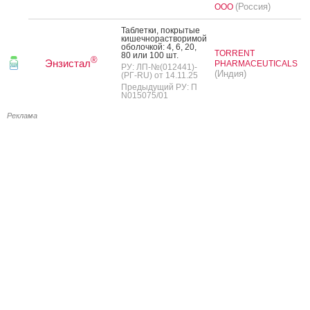
(Россия)
ООО
Таб­летки, пок­ры­тые
ки­шеч­но­рас­тво­римой
обо­лоч­кой: 4, 6, 20,
TORRENT
80 или 100 шт.
®
Энзистал
PHARMACEUTICALS
РУ: ЛП-№(012441)-
(Индия)
(РГ-RU) от 14.11.25
Предыдущий РУ: П
N015075/01
Реклама