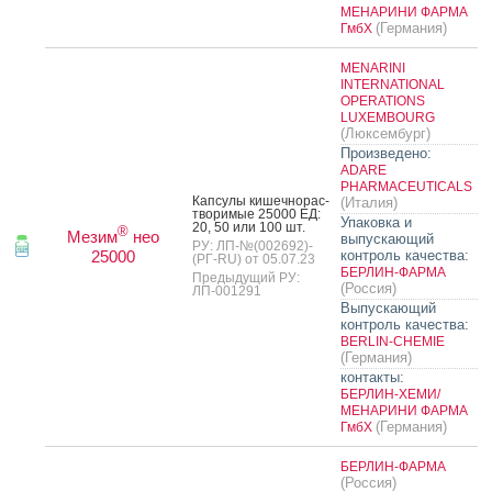
МЕНАРИНИ ФАРМА
(Германия)
ГмбХ
MENARINI
INTERNATIONAL
OPERATIONS
LUXEMBOURG
(Люксембург)
Произведено:
ADARE
PHARMACEUTICALS
Кап­су­лы ки­шеч­но­рас­
(Италия)
тво­римые 25000 ЕД:
Упаковка и
20, 50 или 100 шт.
®
Мезим
нео
выпускающий
РУ: ЛП-№(002692)-
25000
контроль качества:
(РГ-RU) от 05.07.23
БЕРЛИН-ФАРМА
Предыдущий РУ:
(Россия)
ЛП-001291
Выпускающий
контроль качества:
BERLIN-CHEMIE
(Германия)
контакты:
БЕРЛИН-ХЕМИ/
МЕНАРИНИ ФАРМА
(Германия)
ГмбХ
БЕРЛИН-ФАРМА
(Россия)