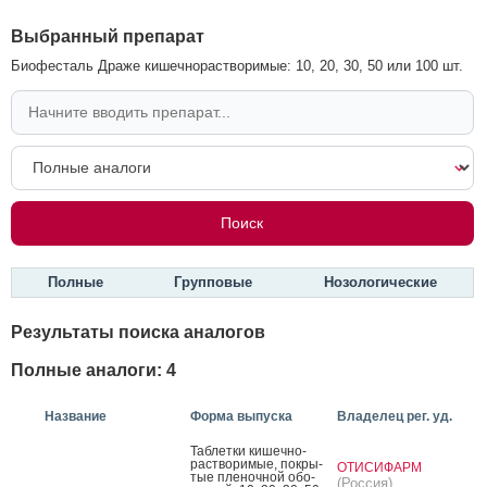
Выбранный препарат
Биофесталь Драже кишечнорастворимые: 10, 20, 30, 50 или 100 шт.
Полные
Групповые
Нозологические
Результаты поиска аналогов
Полные аналоги: 4
Название
Форма выпуска
Владелец рег. уд.
Таб­летки ки­шеч­но­
рас­тво­римые, пок­ры­
ОТИСИФАРМ
тые пле­ноч­ной обо­
(Россия)