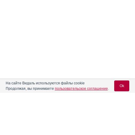
На сайте Видаль используются файлы cookie
Ok
Продолжая, вы принимаете
пользовательское соглашение
.
Вход для специалистов
E-mail учетной записи Vidal: