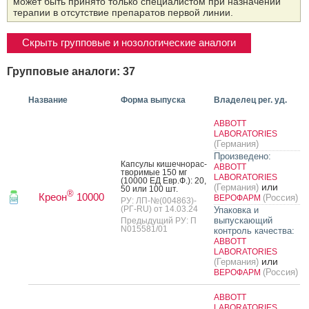
может быть принято только специалистом при назначении
терапии в отсутствие препаратов первой линии.
Скрыть групповые и нозологические аналоги
Групповые аналоги: 37
Название
Форма выпуска
Владелец рег. уд.
ABBOTT
LABORATORIES
(Германия)
Произведено:
Кап­су­лы ки­шеч­но­рас­
ABBOTT
тво­римые 150 мг
LABORATORIES
(10000 ЕД Евр.Ф.): 20,
или
(Германия)
50 или 100 шт.
®
Креон
10000
(Россия)
ВЕРОФАРМ
РУ: ЛП-№(004863)-
(РГ-RU) от 14.03.24
Упаковка и
выпускающий
Предыдущий РУ: П
N015581/01
контроль качества:
ABBOTT
LABORATORIES
или
(Германия)
(Россия)
ВЕРОФАРМ
ABBOTT
LABORATORIES