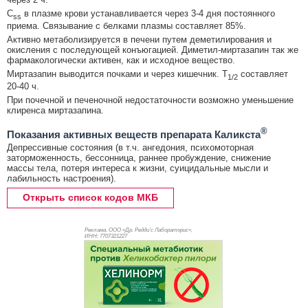
C
в плазме крови устанавливается через 3-4 дня постоянного
ss
приема. Связывание с белками плазмы составляет 85%.
Активно метаболизируется в печени путем деметилирования и
окисления с последующей конъюгацией. Диметил-миртазапин так же
фармакологически активен, как и исходное вещество.
Миртазапин выводится почками и через кишечник. T
составляет
1/2
20-40 ч.
При почечной и печеночной недостаточности возможно уменьшение
клиренса миртазапина.
®
Показания активных веществ препарата Каликста
Депрессивные состояния (в т.ч. ангедония, психомоторная
заторможенность, бессонница, раннее пробуждение, снижение
массы тела, потеря интереса к жизни, суицидальные мысли и
лабильность настроения).
Открыть список кодов МКБ
Реклама. ООО «Др. Редди’с Лабораторис»,
ИНН: 770
7321227