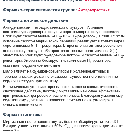
Фармако-терапевтическая группа:
Антидепрессант
Фармакологическое действие
Антидепрессант тетрациклической структуры. Усиливает
центральную адренергическую и серотонинергическую передачу.
Блокирует серотониновые 5-HT
- и 5-НТ
-рецепторы, в связи с этим
2
3
усиление серотонинергической передачи реализуется только через
серотониновые 5-HT
-рецепторы. В проявлении антидепрессивной
1
активности участвуют оба пространственных энантиомера: S(+)-
энантиомер блокирует α
-адренорецепторы и серотониновые 5-HT
-
2
2
рецепторы. Умеренно блокирует гистаминовые Н
-рецепторы,
1
оказывает седативное действие.
Мало влияет на α
-адренорецепторы и холинорецепторы; в
1
терапевтических дозах не оказывает существенного влияния на
сердечно-сосудистую систему.
В клинических условиях проявляется также анксиолитическое и
снотворное действие, поэтому миртазапин наиболее эффективен
при тревожных депрессиях разного генеза. Благодаря умеренному
седативному действию в процессе лечения не актуализирует
суицидальные мысли.
Фармакокинетика
Миртазапин после приема внутрь быстро абсорбируется из ЖКТ.
Биодоступность составляет 50%. C
в плазме крови достигается
max
через 2 ч.