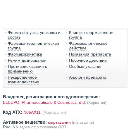
Форма выпуска, упаковка и
Клинико-фармакологич.
состав
группа
Фармако-терапевтическая
Фармакологическое
группа
действие
Фармакокинетика
Показания препарата
Режим дозирования
Побочное действие
Противопоказания к
Особые указания
применению
Лекарственное
Аналоги препарата
взаимодействие
Владелец регистрационного удостоверения:
BELUPO, Pharmaceuticals & Cosmetics, d.d.
(Хорватия)
Код ATX:
N06AX11
(Миртазапин)
Активное вещество:
миртазапин
(mirtazapine)
Rec.INN
зарегистрированное ВОЗ