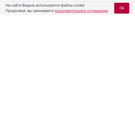
На сайте Видаль используются файлы cookie
Ok
Продолжая, вы принимаете
пользовательское соглашение
.
Содержание
Вход для специалистов
E-mail учетной записи Vidal:
Форма выпуска, упаковка и состав
Клинико-фармакологич. группа
Пароль:
Фармако-терапевтическая группа
Фармакологическое действие
Фармакокинетика
Показания препарата
Регистрация
Забыли пароль?
Режим дозирования
Побочное действие