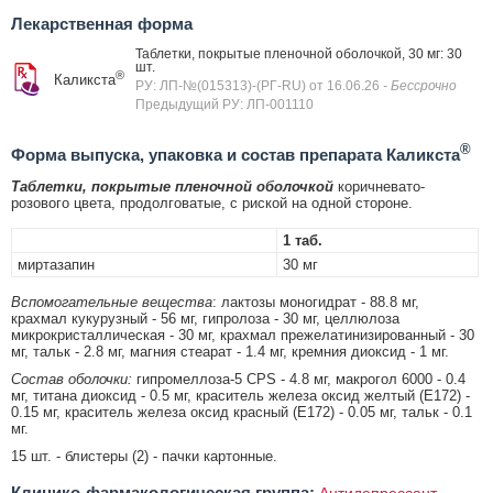
Лекарственная форма
Таблетки, покрытые пленочной оболочкой, 30 мг: 30
шт.
®
Каликста
РУ: ЛП-№(015313)-(РГ-RU) от 16.06.26
- Бессрочно
Предыдущий РУ: ЛП-001110
®
Форма выпуска, упаковка и состав препарата Каликста
Таблетки, покрытые пленочной оболочкой
коричневато-
розового цвета, продолговатые, с риской на одной стороне.
1 таб.
миртазапин
30 мг
Вспомогательные вещества
: лактозы моногидрат - 88.8 мг,
крахмал кукурузный - 56 мг, гипролоза - 30 мг, целлюлоза
микрокристаллическая - 30 мг, крахмал прежелатинизированный - 30
мг, тальк - 2.8 мг, магния стеарат - 1.4 мг, кремния диоксид - 1 мг.
Состав оболочки:
гипромеллоза-5 CPS - 4.8 мг, макрогол 6000 - 0.4
мг, титана диоксид - 0.5 мг, краситель железа оксид желтый (Е172) -
0.15 мг, краситель железа оксид красный (Е172) - 0.05 мг, тальк - 0.1
мг.
15 шт. - блистеры (2) - пачки картонные.
Клинико-фармакологическая группа:
Антидепрессант