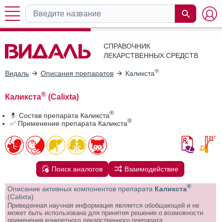
СПРАВОЧНИК
ЛЕКАРСТВЕННЫХ СРЕДСТВ
®
Видаль
Описания препаратов
Каликста
®
Каликста
(Calixta)
®
💊 Состав препарата Каликста
®
✅ Применение препарата Каликста
Поиск аналогов
Взаимодействие
®
Описание активных компонентов препарата
Каликста
(Calixta)
Приведенная научная информация является обобщающей и не
может быть использована для принятия решения о возможности
применения конкретного лекарственного препарата.