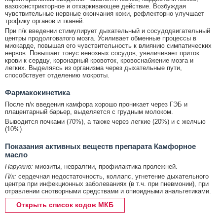
вазоконстрикторное и отхаркивающее действие. Возбуждая
чувствительные нервные окончания кожи, рефлекторно улучшает
трофику органов и тканей.
При п/к введении стимулирует дыхательный и сосудодвигательный
центры продолговатого мозга. Усиливает обменные процессы в
миокарде, повышая его чувствительность к влиянию симпатических
нервов. Повышает тонус венозных сосудов, увеличивает приток
крови к сердцу, коронарный кровоток, кровоснабжение мозга и
легких. Выделяясь из организма через дыхательные пути,
способствует отделению мокроты.
Фармакокинетика
После п/к введения камфора хорошо проникает через ГЭБ и
плацентарный барьер, выделяется с грудным молоком.
Выводится почками (70%), а также через легкие (20%) и с желчью
(10%).
Показания активных веществ препарата Камфорное
масло
Наружно:
миозиты, невралгии, профилактика пролежней.
П/к:
сердечная недостаточность, коллапс, угнетение дыхательного
центра при инфекционных заболеваниях (в т.ч. при пневмонии), при
отравлении снотворными средствами и опиоидными анальгетиками.
Открыть список кодов МКБ