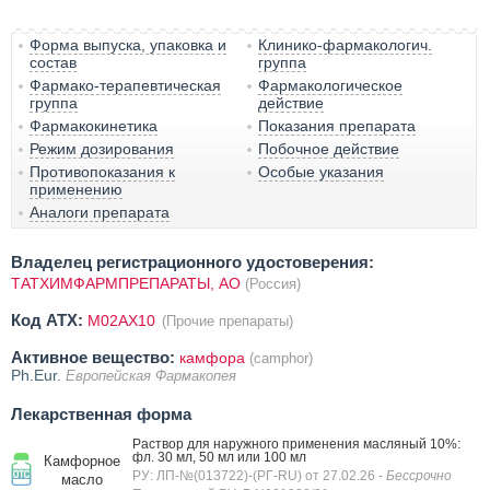
Форма выпуска, упаковка и
Клинико-фармакологич.
состав
группа
Фармако-терапевтическая
Фармакологическое
группа
действие
Фармакокинетика
Показания препарата
Режим дозирования
Побочное действие
Противопоказания к
Особые указания
применению
Аналоги препарата
Владелец регистрационного удостоверения:
ТАТХИМФАРМПРЕПАРАТЫ, АО
(Россия)
Код ATX:
M02AX10
(Прочие препараты)
Активное вещество:
камфора
(camphor)
Ph.Eur.
Европейская Фармакопея
Лекарственная форма
Раствор для наружного применения масляный 10%:
фл. 30 мл, 50 мл или 100 мл
Камфорное
РУ: ЛП-№(013722)-(РГ-RU) от 27.02.26
- Бессрочно
масло