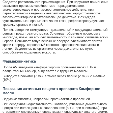
Средство растительного происхождения. При наружном применении
оказывает противомикробное, местнораздражающее,
анальгезирующее и противовоспалительное действие; при
парентеральном введении - аналептическое, кардиотоническое,
вазоконстрикторное и отхаркивающее действие. Возбуждая
чувствительные нервные окончания кожи, рефлекторно улучшает
трофику органов и тканей.
При п/к введении стимулирует дыхательный и сосудодвигательный
центры продолговатого мозга. Усиливает обменные процессы в
миокарде, повышая его чувствительность к влиянию симпатических
нервов. Повышает тонус венозных сосудов, увеличивает приток
крови к сердцу, коронарный кровоток, кровоснабжение мозга и
легких. Выделяясь из организма через дыхательные пути,
способствует отделению мокроты.
Фармакокинетика
После п/к введения камфора хорошо проникает через ГЭБ и
плацентарный барьер, выделяется с грудным молоком.
Выводится почками (70%), а также через легкие (20%) и с желчью
(10%).
Показания активных веществ препарата Камфорное
масло
Наружно:
миозиты, невралгии, профилактика пролежней.
П/к:
сердечная недостаточность, коллапс, угнетение дыхательного
центра при инфекционных заболеваниях (в т.ч. при пневмонии), при
отравлении снотворными средствами и опиоидными анальгетиками.