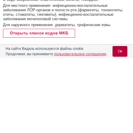
Для местного применения: инфекционно-воспалительные
заболевания ЛОР-органов и полости рта (фарингиты, тонзиллиты,
отиты, стоматиты, гингивиты), инфекционно-воспалительные
заболевания мочеполовой системы.
Для наружного применения: дерматиты, трофические язвы.
Открыть список кодов МКБ
Реклама. ООО «Др. Редди’с Лабораторис»,
На сайте Видаль используются файлы cookie
ИНН: 770
7321227
Ok
Продолжая, вы принимаете
пользовательское соглашение
.
Содержание
Вход для специалистов
E-mail учетной записи Vidal:
Форма выпуска, упаковка и состав
Клинико-фармакологич. группа
Пароль:
Фармако-терапевтическая группа
Реклама
Фармакологическое действие
Показания препарата