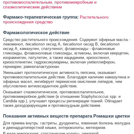
противовоспалительным, противомикробным и
спазмолитическим действием
Фармако-терапевтическая группа:
Растительного
происхождения средство
Фармакологическое действие
Средство растительного происхождения. Содержит эфирные масла -
левоменол, бисаболол оксид А, бисаболол оксид В, бисаболол
оксид А, камазулен, спатуленол; флавоноиды - флавоновые
гликозиды, флавоноловые гликозиды, агликоны, включая кверцетин,
изорамнетин, патулетин, а также иацединем, кризоспенол,
кризоспленетин; гидроксикумарины, включая умбеллиферон,
герниарин; рамногалактуронан.
Уменьшает протеолитическую активность пепсина, оказывает
противовоспалительное действие. Благодаря наличию камазулена и
эфирных масел, ингибирует перекисное окисление липидов, чем
обусловлено антиоксидантное действие.
Оказывает спазмолитическое, противовоспалительное,
противомикробное действие (в отношении Staphylococcus spp. и
Candida spp.), улучшает процессы регенерации тканей. Обладает
также дезодорирующим и противозудным действием.
Показания активных веществ препарата Ромашки цветки
Для приема внутрь: гастриты, дуодениты, язвенная болезнь желудка
и двенадцатиперстной кишки, энтероколиты, метеоризм.
В виде микроклизм: спастические колиты, геморрой.