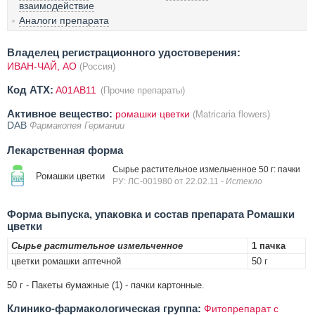
взаимодействие
Аналоги препарата
Владелец регистрационного удостоверения:
ИВАН-ЧАЙ, АО
(Россия)
Код ATX:
A01AB11
(Прочие препараты)
Активное вещество:
ромашки цветки
(Matricaria flowers)
DAB
Фармакопея Германии
Лекарственная форма
Сырье растительное измельченное 50 г: пачки
Ромашки цветки
РУ: ЛС-001980 от 22.02.11
- Истекло
Форма выпуска, упаковка и состав препарата Ромашки
цветки
Сырье растительное измельченное
1 пачка
цветки ромашки аптечной
50 г
50 г - Пакеты бумажные (1) - пачки картонные.
Клинико-фармакологическая группа:
Фитопрепарат с