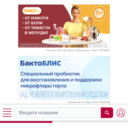
Реклама. ООО «Др. Редди’с Лабораторис», ИНН: 770
7321227
Реклама. АО «Р-Фарм», ИНН 772
6311464