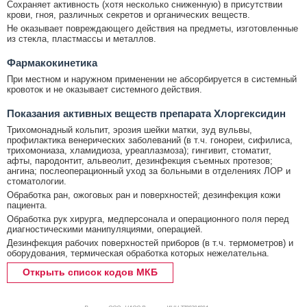
Сохраняет активность (хотя несколько сниженную) в присутствии
крови, гноя, различных секретов и органических веществ.
Не оказывает повреждающего действия на предметы, изготовленные
из стекла, пластмассы и металлов.
Фармакокинетика
При местном и наружном применении не абсорбируется в системный
кровоток и не оказывает системного действия.
Показания активных веществ препарата Хлоргексидин
Трихомонадный кольпит, эрозия шейки матки, зуд вульвы,
профилактика венерических заболеваний (в т.ч. гонореи, сифилиса,
трихомониаза, хламидиоза, уреаплазмоза); гингивит, стоматит,
афты, пародонтит, альвеолит, дезинфекция съемных протезов;
ангина; послеоперационный уход за больными в отделениях ЛОР и
стоматологии.
Обработка ран, ожоговых ран и поверхностей; дезинфекция кожи
пациента.
Обработка рук хирурга, медперсонала и операционного поля перед
диагностическими манипуляциями, операцией.
Дезинфекция рабочих поверхностей приборов (в т.ч. термометров) и
оборудования, термическая обработка которых нежелательна.
Открыть список кодов МКБ