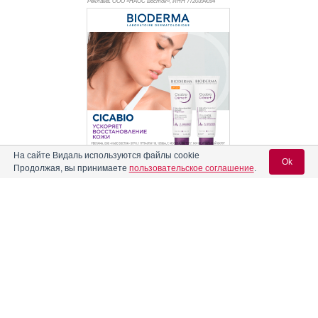
Реклама. ООО «НАОС Восток», ИНН 772
0394094
На сайте Видаль используются файлы cookie
Ok
Реклама
Продолжая, вы принимаете
пользовательское соглашение
.
Содержание
Вход для специалистов
E-mail учетной записи Vidal:
Форма выпуска, упаковка и состав
Клинико-фармакологич. группа
Пароль:
Фармако-терапевтическая группа