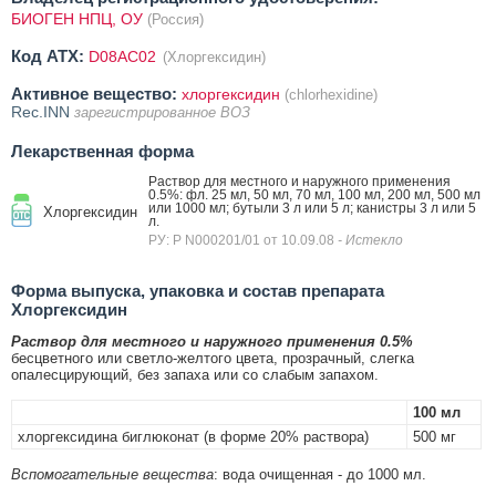
БИОГЕН НПЦ, ОУ
(Россия)
Код ATX:
D08AC02
(Хлоргексидин)
Активное вещество:
хлоргексидин
(chlorhexidine)
Rec.INN
зарегистрированное ВОЗ
Лекарственная форма
Раствор для местного и наружного применения
0.5%: фл. 25 мл, 50 мл, 70 мл, 100 мл, 200 мл, 500 мл
или 1000 мл; бутыли 3 л или 5 л; канистры 3 л или 5
Хлоргексидин
л.
РУ: Р N000201/01 от 10.09.08
- Истекло
Форма выпуска, упаковка и состав препарата
Хлоргексидин
Раствор для местного и наружного применения 0.5%
бесцветного или светло-желтого цвета, прозрачный, слегка
опалесцирующий, без запаха или со слабым запахом.
100 мл
хлоргексидина биглюконат (в форме 20% раствора)
500 мг
Вспомогательные вещества
: вода очищенная - до 1000 мл.