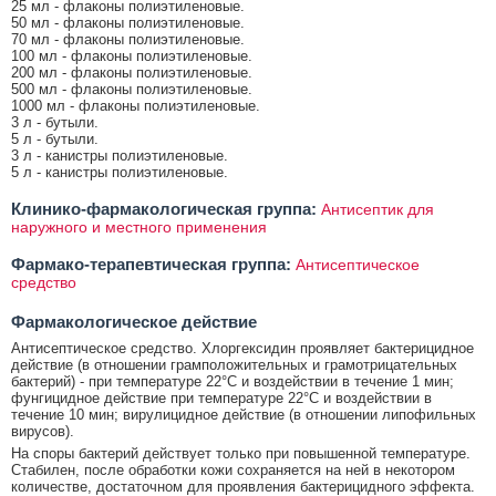
25 мл - флаконы полиэтиленовые.
50 мл - флаконы полиэтиленовые.
70 мл - флаконы полиэтиленовые.
100 мл - флаконы полиэтиленовые.
200 мл - флаконы полиэтиленовые.
500 мл - флаконы полиэтиленовые.
1000 мл - флаконы полиэтиленовые.
3 л - бутыли.
5 л - бутыли.
3 л - канистры полиэтиленовые.
5 л - канистры полиэтиленовые.
Клинико-фармакологическая группа:
Антисептик для
наружного и местного применения
Фармако-терапевтическая группа:
Антисептическое
средство
Фармакологическое действие
Антисептическое средство. Хлоргексидин проявляет бактерицидное
действие (в отношении грамположительных и грамотрицательных
бактерий) - при температуре 22°С и воздействии в течение 1 мин;
фунгицидное действие при температуре 22°С и воздействии в
течение 10 мин; вирулицидное действие (в отношении липофильных
вирусов).
На споры бактерий действует только при повышенной температуре.
Стабилен, после обработки кожи сохраняется на ней в некотором
количестве, достаточном для проявления бактерицидного эффекта.