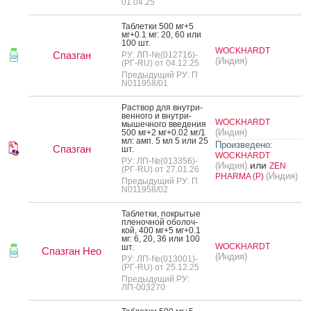
01.04.25
Таб­летки 500 мг+5
мг+0.1 мг: 20, 60 или
100 шт.
WOCKHARDT
Спазган
РУ: ЛП-№(012716)-
(Индия)
(РГ-RU) от 04.12.25
Предыдущий РУ: П
N011958/01
Рас­твор для внут­ри­
вен­но­го и внут­ри­
WOCKHARDT
мышеч­но­го вве­дения
(Индия)
500 мг+2 мг+0.02 мг/1
мл: амп. 5 мл 5 или 25
Произведено:
Спазган
шт.
WOCKHARDT
РУ: ЛП-№(013356)-
или
(Индия)
ZEN
(РГ-RU) от 27.01.26
(Индия)
PHARMA (P)
Предыдущий РУ: П
N011958/02
Таб­летки, пок­ры­тые
пле­ноч­ной обо­лоч­
кой, 400 мг+5 мг+0.1
мг: 6, 20, 36 или 100
WOCKHARDT
шт.
Спазган Нео
(Индия)
РУ: ЛП-№(013001)-
(РГ-RU) от 25.12.25
Предыдущий РУ:
ЛП-003270