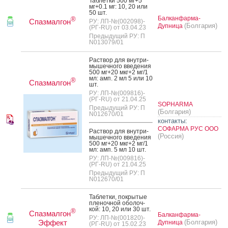
Таб­летки 500 мг+5
мг+0.1 мг: 10, 20 или
50 шт.
Балканфарма-
®
Спазмалгон
РУ: ЛП-№(002098)-
(Болгария)
Дупница
(РГ-RU) от 03.04.23
Предыдущий РУ: П
N013079/01
Рас­твор для внут­ри­
мышеч­но­го вве­дения
500 мг+20 мкг+2 мг/1
мл: амп. 2 мл 5 или 10
®
Спазмалгон
шт.
РУ: ЛП-№(009816)-
(РГ-RU) от 21.04.25
SOPHARMA
Предыдущий РУ: П
(Болгария)
N012670/01
контакты:
СОФАРМА РУС ООО
Рас­твор для внут­ри­
(Россия)
мышеч­но­го вве­дения
500 мг+20 мкг+2 мг/1
мл: амп. 5 мл 10 шт.
РУ: ЛП-№(009816)-
(РГ-RU) от 21.04.25
Предыдущий РУ: П
N012670/01
Таб­летки, пок­ры­тые
пле­ноч­ной обо­лоч­
кой: 10, 20 или 30 шт.
®
Спазмалгон
Балканфарма-
РУ: ЛП-№(001820)-
Эффект
(Болгария)
Дупница
(РГ-RU) от 15.02.23