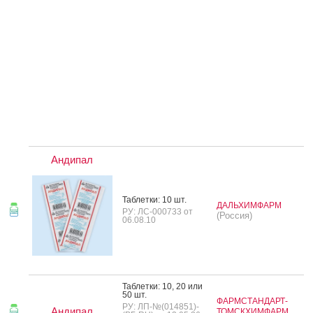
Андипал
Таб­летки: 10 шт.
ДАЛЬХИМФАРМ
РУ: ЛС-000733 от
(Россия)
06.08.10
Таб­летки: 10, 20 или
50 шт.
ФАРМСТАНДАРТ-
РУ: ЛП-№(014851)-
Андипал
ТОМСКХИМФАРМ