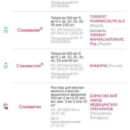
Предыдущий РУ:
ЛП-003690
TORRENT
Таб­летки 500 мг+5
PHARMACEUTICALS
мг+0.1 мг: 10, 20, 30,
50 или 100 шт.
(Индия)
®
Спазмалин
РУ: ЛП-№(010120)-
контакты:
(РГ-RU) от 14.05.25
ТОРРЕНТ
Предыдущий РУ: П
ФАРМАСЬЮТИКАЛС
N015008/02
(Индия)
Лтд.
Таб­летки 500 мг+5
мг+0.1 мг: 10, 20, 30,
40, 50 или 60 шт.
®
Спазмастоп
РУ: ЛП-№(010381)-
(Россия)
ЮЖФАРМ
(РГ-RU) от 30.05.25
Предыдущий РУ:
ЛП-006835
Рас­твор для внут­ри­
вен­но­го и внут­ри­
мышеч­но­го вве­дения
БОРИСОВСКИЙ
500 мг+2 мг+0.02 мг/1
ЗАВОД
мл: амп. 5 мл 5 или 10
МЕДИЦИНСКИХ
шт.
Спазматен
ПРЕПАРАТОВ
РУ: ЛП-003740 от
(Республика
19.07.16
Беларусь)
Дата
переоформления:
27.12.22