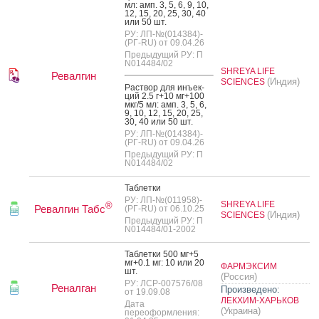
мл: амп. 3, 5, 6, 9, 10,
12, 15, 20, 25, 30, 40
или 50 шт.
РУ: ЛП-№(014384)-
(РГ-RU) от 09.04.26
Предыдущий РУ: П
N014484/02
SHREYA LIFE
Ревалгин
(Индия)
SCIENCES
Рас­твор для инъ­ек­
ций 2.5 г+10 мг+100
мкг/5 мл: амп. 3, 5, 6,
9, 10, 12, 15, 20, 25,
30, 40 или 50 шт.
РУ: ЛП-№(014384)-
(РГ-RU) от 09.04.26
Предыдущий РУ: П
N014484/02
Таб­летки
РУ: ЛП-№(011958)-
SHREYA LIFE
®
Ревалгин Табс
(РГ-RU) от 06.10.25
(Индия)
SCIENCES
Предыдущий РУ: П
N014484/01-2002
Таб­летки 500 мг+5
мг+0.1 мг: 10 или 20
ФАРМЭКСИМ
шт.
(Россия)
РУ: ЛСР-007576/08
Реналган
Произведено:
от 19.09.08
ЛЕКХИМ-ХАРЬКОВ
Дата
(Украина)
переоформления: