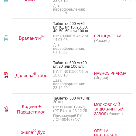
23.08.10
Дата
переоформления:
11.11.19
Таб­летки 500 мг+5
мг+0.1 мг: 10, 20, 30,
40, 50, 60 или 100 шт.
РУ: Р N000704/02 от
БРЫНЦАЛОВ-А
®
Бралангин
14.07.08
(Россия)
Дата
переоформления:
01.11.22
Таб­летки 500 мг+20
мг: 20 или 100 шт.
РУ: П N011506/01 от
NABROS PHARMA
®
Долоспа
табс
18.08.10
(Индия)
Дата
переоформления:
23.12.20
Таб­летки 500 мг+8 мг:
20 шт.
МОСКОВСКИЙ
Кодеин +
РУ: ЛП-№(012967)-
ЭНДОКРИННЫЙ
(РГ-RU) от 23.12.25
Парацетамол
(Россия)
ЗАВОД
Предыдущий РУ:
ЛСР-004677/07
®
OPELLA
Но-шпа
Дуо
HEALTHCARE