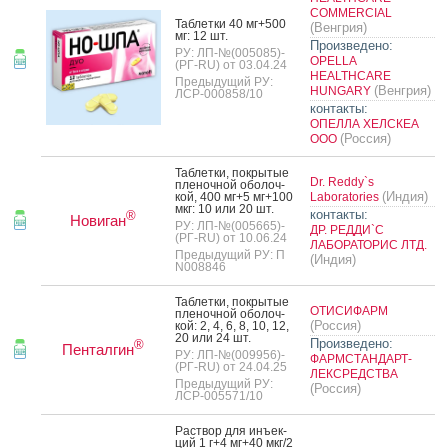
COMMERCIAL
Таб­летки 40 мг+500
(Венгрия)
мг: 12 шт.
Произведено:
РУ: ЛП-№(005085)-
OPELLA
(РГ-RU) от 03.04.24
HEALTHCARE
Предыдущий РУ:
(Венгрия)
HUNGARY
ЛСР-000858/10
контакты:
ОПЕЛЛА ХЕЛСКЕА
(Россия)
ООО
Таб­летки, пок­ры­тые
Dr. Reddy`s
пле­ноч­ной обо­лоч­
(Индия)
кой, 400 мг+5 мг+100
Laboratories
мкг: 10 или 20 шт.
контакты:
®
Новиган
РУ: ЛП-№(005665)-
ДР. РЕДДИ`С
(РГ-RU) от 10.06.24
ЛАБОРАТОРИС ЛТД.
Предыдущий РУ: П
(Индия)
N008846
Таб­летки, пок­ры­тые
ОТИСИФАРМ
пле­ноч­ной обо­лоч­
(Россия)
кой: 2, 4, 6, 8, 10, 12,
20 или 24 шт.
Произведено:
®
Пенталгин
РУ: ЛП-№(009956)-
ФАРМСТАНДАРТ-
(РГ-RU) от 24.04.25
ЛЕКСРЕДСТВА
Предыдущий РУ:
(Россия)
ЛСР-005571/10
Рас­твор для инъ­ек­
ций 1 г+4 мг+40 мкг/2