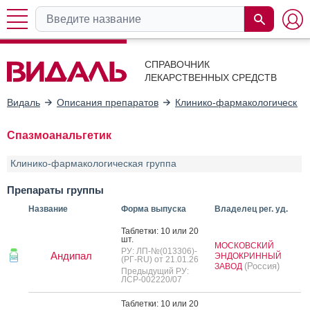
СПРАВОЧНИК
ЛЕКАРСТВЕННЫХ СРЕДСТВ
Видаль
Описания препаратов
Клинико-фармакологические
Спазмоанальгетик
Клинико-фармакологическая группа
Препараты группы
Название
Форма выпуска
Владелец рег. уд.
Таб­летки: 10 или 20
шт.
МОСКОВСКИЙ
РУ: ЛП-№(013306)-
Андипал
ЭНДОКРИННЫЙ
(РГ-RU) от 21.01.26
(Россия)
ЗАВОД
Предыдущий РУ:
ЛСР-002220/07
Таб­летки: 10 или 20