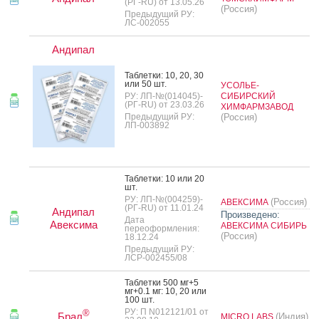
(РГ-RU) от 13.05.26
(Россия)
Предыдущий РУ:
ЛС-002055
Андипал
Таб­летки: 10, 20, 30
или 50 шт.
УСОЛЬЕ-
РУ: ЛП-№(014045)-
СИБИРСКИЙ
(РГ-RU) от 23.03.26
ХИМФАРМЗАВОД
Предыдущий РУ:
(Россия)
ЛП-003892
Таб­летки: 10 или 20
шт.
РУ: ЛП-№(004259)-
(Россия)
АВЕКСИМА
(РГ-RU) от 11.01.24
Андипал
Произведено:
Дата
Авексима
АВЕКСИМА СИБИРЬ
переоформления:
(Россия)
18.12.24
Предыдущий РУ:
ЛСР-002455/08
Таб­летки 500 мг+5
мг+0.1 мг: 10, 20 или
100 шт.
РУ: П N012121/01 от
®
Брал
(Индия)
MICRO LABS