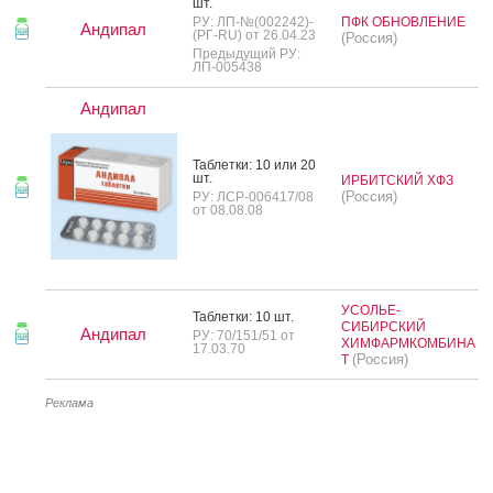
шт.
РУ: ЛП-№(002242)-
ПФК ОБНОВЛЕНИЕ
Андипал
(РГ-RU) от 26.04.23
(Россия)
Предыдущий РУ:
ЛП-005438
Андипал
Таб­летки: 10 или 20
шт.
ИРБИТСКИЙ ХФЗ
(Россия)
РУ: ЛСР-006417/08
от 08.08.08
УСОЛЬЕ-
Таб­летки: 10 шт.
СИБИРСКИЙ
Андипал
РУ: 70/151/51 от
ХИМФАРМКОМБИНА
17.03.70
(Россия)
Т
Реклама