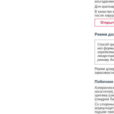
альгодисмен
Для кратков
В качестве 
после хирур
Открыт
Режим до
Способ пр
его формы
определяе
лекарстве
режиму до
Режим дозир
зависимости
Побочное
Аллергическ
носоглотки)
эритема (си
(синдром Ла
Со стороны
агранулоци
подъем темп