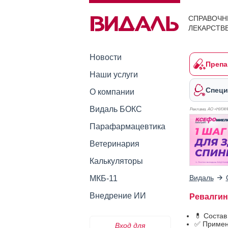
СПРАВОЧН
ЛЕКАРСТВ
Новости
Препа
Наши услуги
Специ
О компании
Видаль БОКС
Реклама. АО «НИЖ
Парафармацевтика
Ветеринария
Калькуляторы
Видаль
МКБ-11
Внедрение ИИ
Ревалгин
💊 Состав
✅ Примен
Вход для