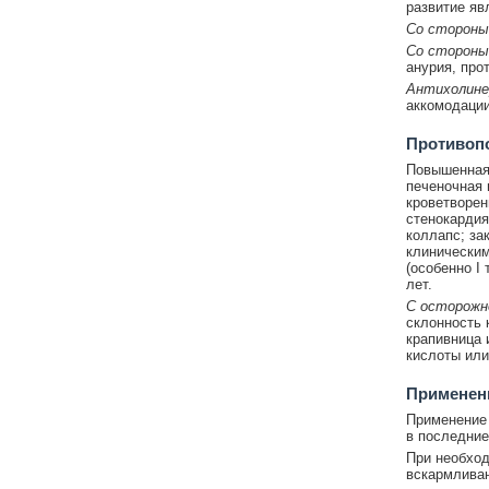
развитие яв
Со стороны
Со стороны
анурия, про
Антихолине
аккомодации
Противоп
Повышенная 
печеночная 
кроветворен
стенокардия
коллапс; за
клиническим
(особенно I 
лет.
С осторожн
склонность 
крапивница 
кислоты ил
Применени
Применение 
в последние 
При необход
вскармливан