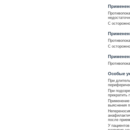
Применен
Противопока
недостаточн
С осторожно
Применен
Противопока
С осторожно
Применени
Противопока
Особые у
При длитель
периферичес
При подозре
прекратить 
Применение 
выяснения п
Непереносим
анафилактич
после прием
У пациентов
развития ал