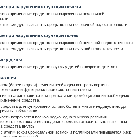
ие при нарушениях функции печени
зано применение средства при выраженной печеночной
ости.
стью следует назначать средство при печеночной недостаточности.
ие при нарушениях функции почек
зано применение средства при выраженной почечной недостаточности.
стью следует назначать средство при почечной недостаточности.
е у детей
зано применение средства внутрь у детей в возрасте до 5 лет.
казания
ном (более недели) лечении необходим контроль картины
кой крови и функционального состояния печени.
нии на агранулоцитоз или при наличии тромбоцитопении необходимо
применение средства.
средства для купирования острых болей в животе недопустимо до
ричины заболевания.
ость встречается весьма редко, однако угроза развития
еского шока после в/в введения средства относительно выше, чем
а средства внутрь.
 с атопической бронхиальной астмой и поллинозами повышается риск
лергических реакций.