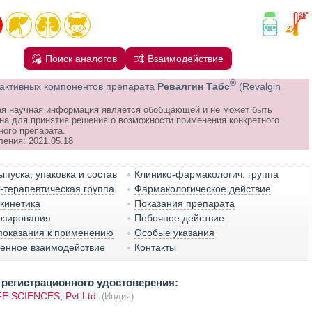
Поиск аналогов
Взаимодействие
®
активных компонентов препарата
Ревалгин Табс
(Revalgin
я научная информация является обобщающей и не может быть
на для принятия решения о возможности применения конкретного
ного препарата.
ления: 2021.05.18
пуска, упаковка и состав
Клинико-фармакологич. группа
терапевтическая группа
Фармакологическое действие
кинетика
Показания препарата
озирования
Побочное действие
показания к применению
Особые указания
венное взаимодействие
Контакты
регистрационного удостоверения:
E SCIENCES, Pvt.Ltd.
(Индия)