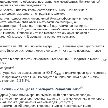
идролизуется с образованием активного метаболита. Неизмененный
атрия в крови не определяется.
с белками плазмы крови составляет 50-60%. При приеме в
ских дозах выделяется с грудным молоком.
атрия подвергается интенсивной биотрансформации в печени.
етаболитами являются 4-метиламиноантипирин, 4-
антипирин, 4-аминоантипирин и 4-ацетиламиноантипирин.
рованы около 20 дополнительных метаболитов, включая производные
й кислоты. Основные четыре метаболита обнаруживаются в
альной жидкости. Выводится в основном почками.
ывается из ЖКТ при приеме внутрь. C
в плазме крови достигается
max
 мин. Быстро распределяется в органах и тканях, не проникает через
уется в печени путем окислительных реакций. Выводится с мочой. Т
1/2
.8 ч.
ия бромид
внутрь быстро всасывается из ЖКТ. C
в плазме крови достигается в
max
. Не проникает через ГЭБ. Выводится в неизмененном виде с мочой
с желчью - 2.3-5.3%.
®
 активных веществ препарата Ревалгин Табс
дром (слабо или умеренно выраженный) при спазмах гладкой
 внутренних органов: почечная колика, спазм мочеточника и мочевого
чная колика; дискинезия желчевыводящих путей;
тэктомический синдром; кишечная колика; хронический колит;