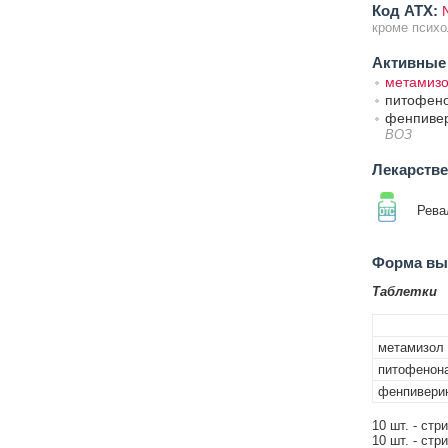
Код ATX:
кроме психо
Активные
метамизо
питофен
фенпиве
ВОЗ
Лекарств
Рева
Форма вып
Таблетки
метамизол 
питофенона
фенпивери
10 шт. - стр
10 шт. - стр