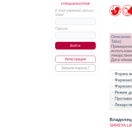
специалистов
E-mail учетной записи
Vidal:
Пароль:
Описание 
Tabs)
Приведенна
использова
лекарствен
Регистрация
Дата обнов
Забыли пароль?
Форма вы
Фармако-
Фармако
Режим д
Противо
Лекарст
Владелец 
SHREYA LIF