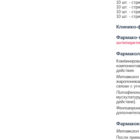
10 шт. - стр
10 шт. - стр
10 шт. - стр
10 шт. - стр
Клинико-ф
Фармако-т
антипирети
Фармакол
Комбинирова
компонентов
действия.
Метамизол 
жаропонижаю
связан с уг
Питофенона
мускулатуру
действие).
Фенпиверин
дополнитель
Фармакок
Метамизол 
После прием