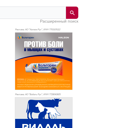
Расширенный поиск
Реклама. АО "Хелеон Рус", ИНН 770
3105112
Реклама. АО "Видаль Рус", ИНН 772
8043605