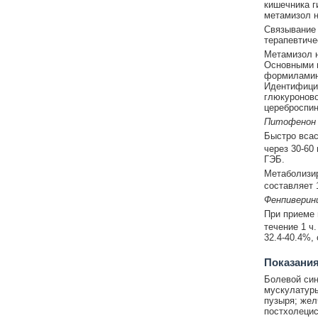
кишечника г
метамизол н
Связывание 
терапевтиче
Метамизол н
Основными м
формиламино
Идентифици
глюкуроново
цереброспин
Питофенон
Быстро всас
через 30-60
ГЭБ.
Метаболизир
составляет 1
Фенпиверин
При приеме 
течение 1 ч
32.4-40.4%, 
Показания
Болевой син
мускулатуры
пузыря; жел
постхолецис