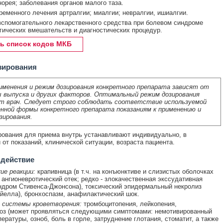
орея; заболевания органов малого таза.
ременного лечения артралгии; миалгии; невралгии, ишиалгии.
вспомогательного лекарственного средства при болевом синдроме
гических вмешательств и диагностических процедур.
ь список кодов МКБ
зирования
именения и режим дозирования конкретного препарата зависят от
 выпуска и других факторов. Оптимальный режим дозирования
т врач. Следует строго соблюдать соответствие используемой
нной формы конкретного препарата показаниям к применению и
зирования.
ования для приема внутрь устанавливают индивидуально, в
 от показаний, клинической ситуации, возраста пациента.
 действие
ие реакции:
крапивница (в т.ч. на конъюнктиве и слизистых оболочках
, ангионевротический отек; редко - злокачественная экссудативная
ндром Стивенса-Джонсона), токсический эпидермальный некролиз
йелла), бронхоспазм, анафилактический шок.
 системы кроветворения:
тромбоцитопения, лейкопения,
тоз (может проявляться следующими симптомами: немотивированный
ературы, озноб, боль в горле, затруднение глотания, стоматит, а также