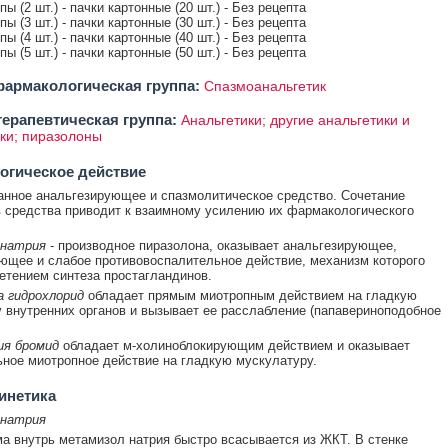
ипы (2 шт.) - пачки картонные (20 шт.) - Без рецепта
ипы (3 шт.) - пачки картонные (30 шт.) - Без рецепта
ипы (4 шт.) - пачки картонные (40 шт.) - Без рецепта
ипы (5 шт.) - пачки картонные (50 шт.) - Без рецепта
армакологическая группа:
Спазмоанальгетик
ерапевтическая группа:
Анальгетики; другие анальгетики и
ки; пиразолоны
огическое действие
нное анальгезирующее и спазмолитическое средство. Сочетание
 средства приводит к взаимному усилению их фармакологического
натрия
- производное пиразолона, оказывает анальгезирующее,
щее и слабое противовоспалительное действие, механизм которого
нетением синтеза простагландинов.
 гидрохлорид
обладает прямым миотропным действием на гладкую
 внутренних органов и вызывает ее расслабление (папавериноподобное
ия бромид
обладает м-холиноблокирующим действием и оказывает
ное миотропное действие на гладкую мускулатуру.
инетика
натрия
а внутрь метамизол натрия быстро всасывается из ЖКТ. В стенке