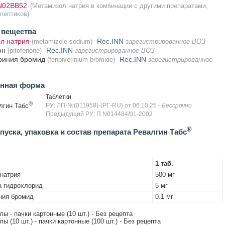
N02BB52
(Метамизол натрия в комбинации с другими препаратами,
лептиков)
 вещества
л натрия
Rec.INN
(metamizole sodium)
зарегистрированное ВОЗ
он
Rec.INN
(pitofenone)
зарегистрированное ВОЗ
риния бромид
Rec.INN
(fenpiverinium bromide)
зарегистрированное
енная форма
Таблетки
®
лгин Табс
РУ: ЛП-№(011958)-(РГ-RU) от 06.10.25
- Бессрочно
Предыдущий РУ: П N014484/01-2002
®
уска, упаковка и состав препарата Ревалгин Табс
1 таб.
натрия
500 мг
 гидрохлорид
5 мг
ния бромид
0.1 мг
ипы - пачки картонные (10 шт.) - Без рецепта
ипы (10 шт.) - пачки картонные (100 шт.) - Без рецепта