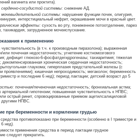
лений вагинита или проктита).
 сердечно-сосудистой системы:
снижение АД.
 мочевыделительной системы:
нарушение функции почек, олигурия,
теинурия, интерстициальный нефрит, окрашивание мочи в красный цвет.
ргические эффекты:
сухость во рту, пониженное потоотделение, парез
, тахикардия, затрудненное мочеиспускание.
оказания к применению
чувствительность (в т.ч. к производным пиразолона); выраженная
и/или почечная недостаточность; угнетение костномозгового
ия; дефицит глюкозо-6-фосфатдегидрогеназы; тахиаритмия; тяжелая
; декомпенсированная хроническая сердечная недостаточность;
крытоугольная глаукома; гиперплазия предстательной железы (с
и проявлениями); кишечная непроходимость; мегаколон; беременность
триместр и последние 6 нед); период лактации; детский возраст до 5
остью:
почечная/печеночная недостаточность; бронхиальная астма;
к артериальной гипотензии; повышенная чувствительность к НПВС;
или острый ринит, спровоцированные приемом ацетилсалициловой
и другими НПВС.
е при беременности и кормлении грудью
средства противопоказано при беременности (особенно в I триместре и
6 нед).
имости применения средства в период лактации грудное
ие следует прекратить.