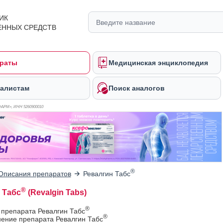
ИК
ЕННЫХ СРЕДСТВ
раты
Медицинская энциклопедия
алистам
Поиск аналогов
ФАРМ», ИНН 526
0900010
®
Описания препаратов
Ревалгин Табс
®
 Табс
(Revalgin Tabs)
®
 препарата Ревалгин Табс
®
ение препарата Ревалгин Табс