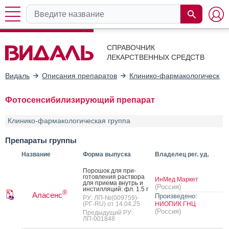
СПРАВОЧНИК
ЛЕКАРСТВЕННЫХ СРЕДСТВ
Видаль
Описания препаратов
Клинико-фармакологические
Фотосенсибилизирующий препарат
Клинико-фармакологическая группа
Препараты группы
Название
Форма выпуска
Владелец рег. уд.
По­рошок для при­
готов­ле­ния рас­тво­ра
ИнМед Маркет
для при­ема внутрь и
(Россия)
ин­стил­ля­ций: фл. 1.5 г
®
Аласенс
Произведено:
РУ: ЛП-№(009759)-
(РГ-RU) от 14.04.25
НИОПИК ГНЦ
(Россия)
Предыдущий РУ:
ЛП-001848