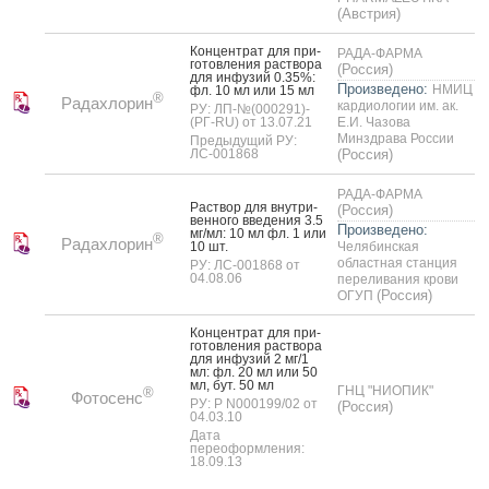
(Австрия)
Кон­цен­трат для при­
РАДА-ФАРМА
готов­ле­ния рас­тво­ра
(Россия)
для ин­фу­зий 0.35%:
Произведено:
НМИЦ
фл. 10 мл или 15 мл
®
Радахлорин
кардиологии им. ак.
РУ: ЛП-№(000291)-
(РГ-RU) от 13.07.21
Е.И. Чазова
Минздрава России
Предыдущий РУ:
ЛС-001868
(Россия)
РАДА-ФАРМА
Рас­твор для внут­ри­
(Россия)
вен­но­го вве­дения 3.5
Произведено:
мг/мл: 10 мл фл. 1 или
®
Радахлорин
10 шт.
Челябинская
областная станция
РУ: ЛС-001868 от
04.08.06
переливания крови
(Россия)
ОГУП
Кон­цен­трат для при­
готов­ле­ния рас­тво­ра
для ин­фу­зий 2 мг/1
мл: фл. 20 мл или 50
мл, бут. 50 мл
ГНЦ "НИОПИК"
®
Фотосенс
РУ: Р N000199/02 от
(Россия)
04.03.10
Дата
переоформления:
18.09.13