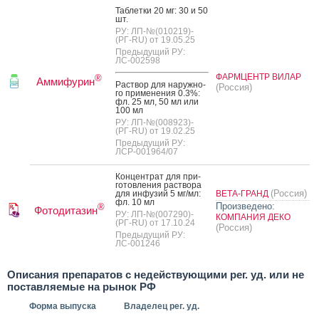
Таб­летки 20 мг: 30 и 50
шт.
РУ: ЛП-№(010219)-
(РГ-RU) от 19.05.25
Предыдущий РУ:
ЛС-002598
ФАРМЦЕНТР ВИЛАР
®
Аммифурин
Рас­твор для на­руж­но­
(Россия)
го при­мене­ния 0.3%:
фл. 25 мл, 50 мл или
100 мл
РУ: ЛП-№(008923)-
(РГ-RU) от 19.02.25
Предыдущий РУ:
ЛСР-001964/07
Кон­цен­трат для при­
готов­ле­ния рас­тво­ра
(Россия)
для ин­фу­зий 5 мг/мл:
ВЕТА-ГРАНД
фл. 10 мл
Произведено:
®
Фотодитазин
РУ: ЛП-№(007290)-
КОМПАНИЯ ДЕКО
(РГ-RU) от 17.10.24
(Россия)
Предыдущий РУ:
ЛС-001246
Описания препаратов с недействующими рег. уд. или не
поставляемые на рынок РФ
Форма выпуска
Владелец рег. уд.