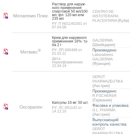
Рас­твор для на­руж­
но­го при­мене­ния
спир­то­вой 50 мл/100
CENTRO DE
мл: фл. 120 мл или
Мелагенин Плюс
HISTOTERAPIA
235 мл
(Куба)
PLACENTARIA
РУ: П N011402/01 от
07.04.06
Крем для на­руж­но­го
GALDERMA
при­мене­ния 16%: ту­
(Швейцария)
ба 2 г
РУ: ЛП-000468 от
Произведено:
®
Метвикс
01.03.11
Laboratoires
Дата
GALDERMA
переоформления:
(Франция)
22.04.19
GEROT
PHARMAZEUTIKA
(Австрия)
Произведено:
R.P.SCHERER
(Германия)
Кап­су­лы 10 мг: 50 шт.
Фасовка и упаковка:
Оксорален
РУ: ЛС-001142 от
G.L. PHARMA
14.12.10
(Австрия)
Выпускающий
контроль качества:
GEROT
PHARMAZEUTIKA