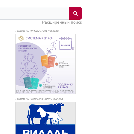
Расширенный поиск
Реклама. АО «Р-Фарм», ИНН 772
6311464
Реклама. АО "Видаль Рус", ИНН 772
8043605