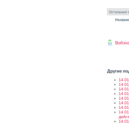
Остальные 
Назван
Вобэн
Другие п
14.0
14.01
14.01
14.0
14.0
14.0
14.0
14.0
дейс
14.0