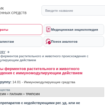
ИК
ЕННЫХ СРЕДСТВ
раты
Медицинская энциклопедия
алистам
Поиск аналогов
КФУ
ферментов растительного и животного происхождения с
улирующим действием
ы ферментов растительного и животного
ждения с иммуномодулирующим действием
группу:
14.01 -
Иммуномодулирующие средства
ещества
+
+
ПСИН
ПАПАИН
ТРИПСИН
препаратов с недействующими рег. уд. или не