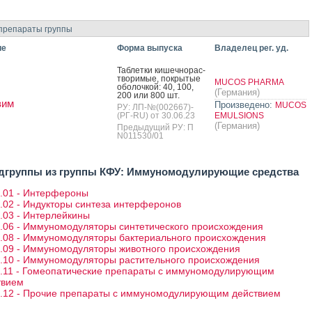
препараты группы
ие
Форма выпуска
Владелец рег. уд.
Таб­летки ки­шеч­но­рас­
тво­римые, пок­ры­тые
MUCOS PHARMA
обо­лоч­кой: 40, 100,
(Германия)
200 или 800 шт.
зим
Произведено:
MUCOS
РУ: ЛП-№(002667)-
(РГ-RU) от 30.06.23
EMULSIONS
(Германия)
Предыдущий РУ: П
N011530/01
одгруппы из группы КФУ: Иммуномодулирующие средства
1.01 - Интерфероны
.02 - Индукторы синтеза интерферонов
.03 - Интерлейкины
1.06 - Иммуномодуляторы синтетического происхождения
1.08 - Иммуномодуляторы бактериального происхождения
1.09 - Иммуномодуляторы животного происхождения
1.10 - Иммуномодуляторы растительного происхождения
1.11 - Гомеопатические препараты с иммуномодулирующим
твием
1.12 - Прочие препараты с иммуномодулирующим действием