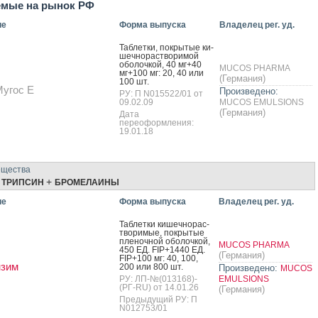
емые на рынок РФ
ие
Форма выпуска
Владелец рег. уд.
Таб­летки, пок­ры­тые ки­
шеч­но­рас­тво­римой
обо­лоч­кой, 40 мг+40
MUCOS PHARMA
мг+100 мг: 20, 40 или
(Германия)
100 шт.
угос Е
Произведено:
РУ: П N015522/01 от
09.02.09
MUCOS EMULSIONS
(Германия)
Дата
переоформления:
19.01.18
ещества
+
+
ТРИПСИН
БРОМЕЛАИНЫ
ие
Форма выпуска
Владелец рег. уд.
Таб­летки ки­шеч­но­рас­
тво­римые, пок­ры­тые
пле­ноч­ной обо­лоч­кой,
MUCOS PHARMA
450 ЕД. FIP+1440 ЕД.
(Германия)
FIP+100 мг: 40, 100,
нзим
200 или 800 шт.
Произведено:
MUCOS
РУ: ЛП-№(013168)-
EMULSIONS
(РГ-RU) от 14.01.26
(Германия)
Предыдущий РУ: П
N012753/01