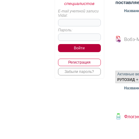
поставля
специалистов
Назван
E-mail учетной записи
Vidal:
Пароль:
Вобэ-М
Регистрация
Забыли пароль?
Активные в
РУТОЗИД
Назван
Флогэ