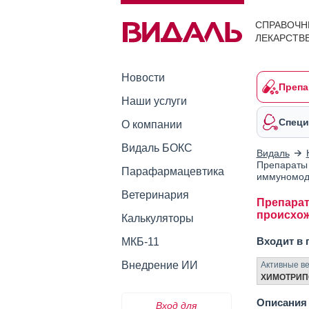
СПРАВОЧН
ЛЕКАРСТВ
Новости
Препа
Наши услуги
Специ
О компании
Видаль БОКС
Видаль
Препараты 
Парафармацевтика
иммуномод
Ветеринария
Препарат
происхо
Калькуляторы
Входит в 
МКБ-11
Внедрение ИИ
Активные в
ХИМОТРИ
Описания 
Вход для