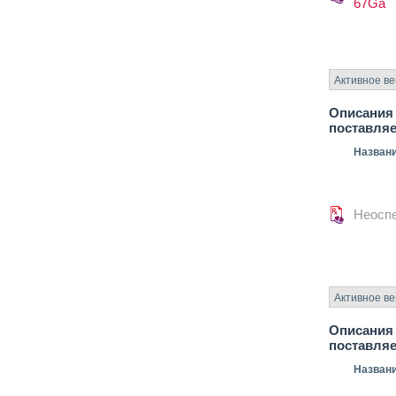
67Ga
Активное в
Описания 
поставля
Назван
Неосп
Активное в
Описания 
поставля
Назван