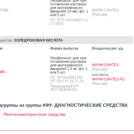
Ли­офи­лизат для при­
готов­ле­ния рас­тво­ра
для внут­ри­вен­но­го
тид,
ФАРМ-СИНТЕЗ
вве­дения 10 мкг: фл. 1
(Россия)
или 5 шт.
РУ: ЛСР-002248/07 от
17.08.07
ещество:
ЗОЛЕДРОНОВАЯ КИСЛОТА
ие
Форма выпуска
Владелец рег. уд.
Ли­офи­лизат для при­
готов­ле­ния рас­тво­ра
ФАРМ-СИНТЕЗ
для внут­ри­вен­но­го
вве­дения 1.5 мг: фл. 1
(Россия)
ан,
или 5 шт.
контакты:
РУ: ЛП-№(008179)-
ФАРМ-СИНТЕЗ АО
(РГ-RU) от 18.12.24
(Россия)
Предыдущий РУ:
ЛСР-003095/09
одгруппы из группы КФУ: ДИАГНОСТИЧЕСКИЕ СРЕДСТВА
 - Рентгеноконтрастные средства