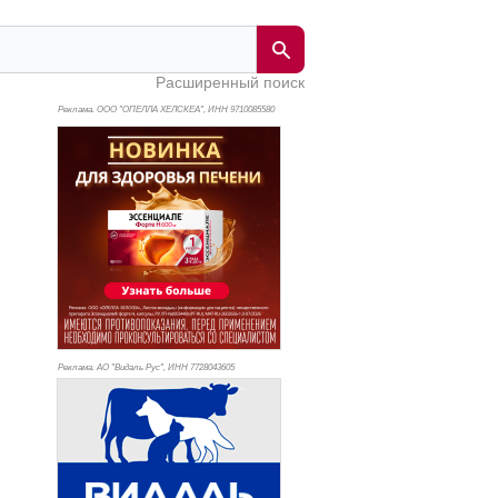
Расширенный поиск
Реклама. ООО "ОПЕЛЛА ХЕЛСКЕА", ИНН 971
0085580
Реклама. АО "Видаль Рус", ИНН 772
8043605