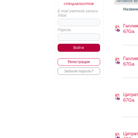
Активное в
специалистов
Назван
E-mail учетной записи
Vidal:
Галлия
Пароль:
67Ga
Галлия
Регистрация
67Ga
Забыли пароль?
Цитрат
67Ga
Цитрат