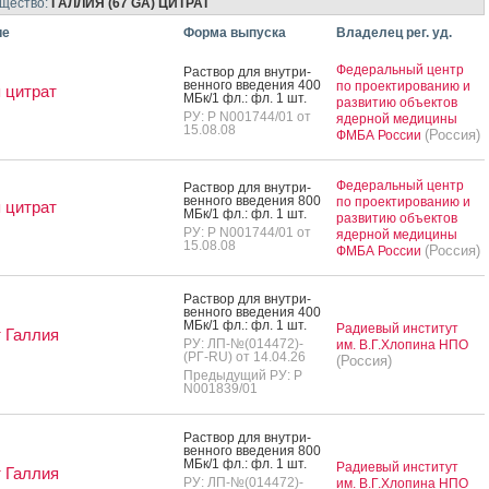
ещество:
ГАЛЛИЯ (67 GA) ЦИТРАТ
ие
Форма выпуска
Владелец рег. уд.
Федеральный центр
Рас­твор для внут­ри­
вен­но­го вве­дения 400
по проектированию и
 цитрат
МБк/1 фл.: фл. 1 шт.
развитию объектов
РУ: Р N001744/01 от
ядерной медицины
15.08.08
(Россия)
ФМБА России
Федеральный центр
Рас­твор для внут­ри­
вен­но­го вве­дения 800
по проектированию и
 цитрат
МБк/1 фл.: фл. 1 шт.
развитию объектов
РУ: Р N001744/01 от
ядерной медицины
15.08.08
(Россия)
ФМБА России
Рас­твор для внут­ри­
вен­но­го вве­дения 400
МБк/1 фл.: фл. 1 шт.
Радиевый институт
 Галлия
РУ: ЛП-№(014472)-
им. В.Г.Хлопина НПО
(РГ-RU) от 14.04.26
(Россия)
Предыдущий РУ: Р
N001839/01
Рас­твор для внут­ри­
вен­но­го вве­дения 800
МБк/1 фл.: фл. 1 шт.
Радиевый институт
 Галлия
РУ: ЛП-№(014472)-
им. В.Г.Хлопина НПО