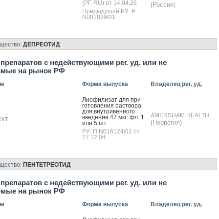
(РГ-RU) от 14.04.26
(Россия)
Предыдущий РУ: Р
N001839/01
ещество:
ДЕПРЕОТИД
препаратов с недействующими рег. уд. или не
емые на рынок РФ
ие
Форма выпуска
Владелец рег. уд.
Ли­офи­лизат для при­
готов­ле­ния рас­тво­ра
для внут­ри­вен­но­го
AMERSHAM HEALTH
вве­дения 47 мкг: фл. 1
ект
(Норвегия)
или 5 шт.
РУ: П N016124/01 от
27.12.04
ещество:
ПЕНТЕТРЕОТИД
препаратов с недействующими рег. уд. или не
емые на рынок РФ
ие
Форма выпуска
Владелец рег. уд.