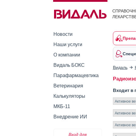
СПРАВОЧН
ЛЕКАРСТВ
Новости
Препа
Наши услуги
Специ
О компании
Видаль БОКС
Видаль
Парафармацевтика
Радиоизо
Ветеринария
Входит в 
Калькуляторы
Активное в
МКБ-11
Активное в
Внедрение ИИ
Активное в
Вход для