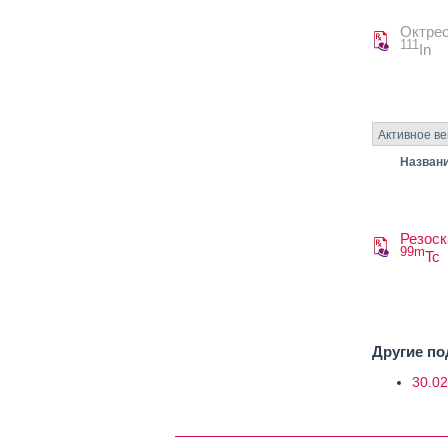
Октрео
111
In
Активное в
Назван
Резоск
99m
Tc
Другие п
30.02