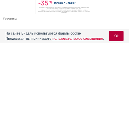
Реклама
На сайте Видаль используются файлы cookie
Ok
Продолжая, вы принимаете
пользовательское соглашение
.
Содержание
Вход для специалистов
E-mail учетной записи Vidal:
Форма выпуска, упаковка и состав
Клинико-фармакологич. группа
Пароль:
Фармако-терапевтическая группа
Фармакологическое действие
Фармакокинетика
Показания препарата
Регистрация
Забыли пароль?