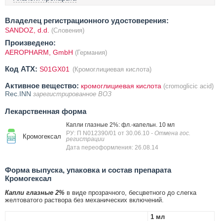
Владелец регистрационного удостоверения:
SANDOZ, d.d.
(Словения)
Произведено:
AEROPHARM, GmbH
(Германия)
Код ATX:
S01GX01
(Кромоглициевая кислота)
Активное вещество:
кромоглициевая кислота
(cromoglicic acid)
Rec.INN
зарегистрированное ВОЗ
Лекарственная форма
Капли глазные 2%: фл.-капельн. 10 мл
РУ: П N012390/01 от 30.06.10
- Отмена гос.
Кромогексал
регистрации
Дата переоформления: 26.08.14
Форма выпуска, упаковка и состав препарата
Кромогексал
Капли глазные 2%
в виде прозрачного, бесцветного до слегка
желтоватого раствора без механических включений.
1 мл