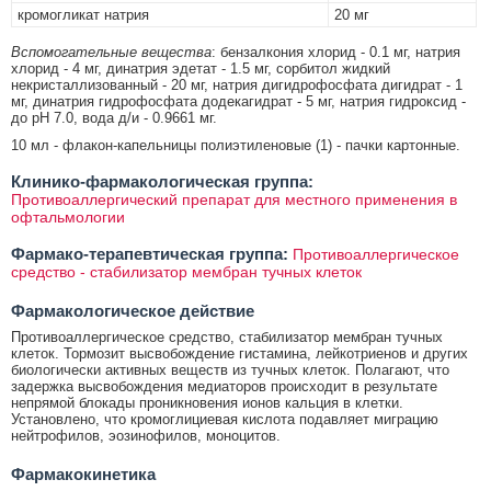
кромогликат натрия
20 мг
Вспомогательные вещества
: бензалкония хлорид - 0.1 мг, натрия
хлорид - 4 мг, динатрия эдетат - 1.5 мг, сорбитол жидкий
некристаллизованный - 20 мг, натрия дигидрофосфата дигидрат - 1
мг, динатрия гидрофосфата додекагидрат - 5 мг, натрия гидроксид -
до рН 7.0, вода д/и - 0.9661 мг.
10 мл - флакон-капельницы полиэтиленовые (1) - пачки картонные.
Клинико-фармакологическая группа:
Противоаллергический препарат для местного применения в
офтальмологии
Фармако-терапевтическая группа:
Противоаллергическое
средство - стабилизатор мембран тучных клеток
Фармакологическое действие
Противоаллергическое средство, стабилизатор мембран тучных
клеток. Тормозит высвобождение гистамина, лейкотриенов и других
биологически активных веществ из тучных клеток. Полагают, что
задержка высвобождения медиаторов происходит в результате
непрямой блокады проникновения ионов кальция в клетки.
Установлено, что кромоглициевая кислота подавляет миграцию
нейтрофилов, эозинофилов, моноцитов.
Фармакокинетика