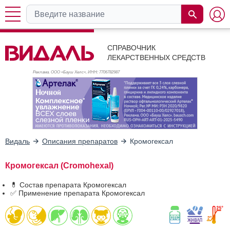
СПРАВОЧНИК
ЛЕКАРСТВЕННЫХ СРЕДСТВ
Реклама. ООО «Бауш Хелс», ИНН: 770
6782987
Видаль
Описания препаратов
Кромогексал
Кромогексал (Cromohexal)
💊 Состав препарата Кромогексал
✅ Применение препарата Кромогексал