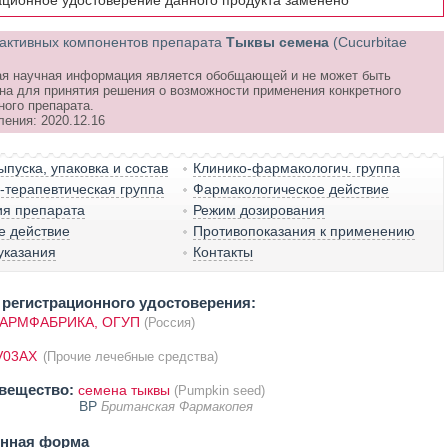
ационное удостоверение данного продукта заменено
активных компонентов препарата
Тыквы семена
(Cucurbitae
я научная информация является обобщающей и не может быть
на для принятия решения о возможности применения конкретного
ного препарата.
ления: 2020.12.16
пуска, упаковка и состав
Клинико-фармакологич. группа
терапевтическая группа
Фармакологическое действие
ия препарата
Режим дозирования
е действие
Противопоказания к применению
указания
Контакты
регистрационного удостоверения:
АРМФАБРИКА, ОГУП
(Россия)
V03AX
(Прочие лечебные средства)
вещество:
семена тыквы
(Pumpkin seed)
BP
Британская Фармакопея
енная форма