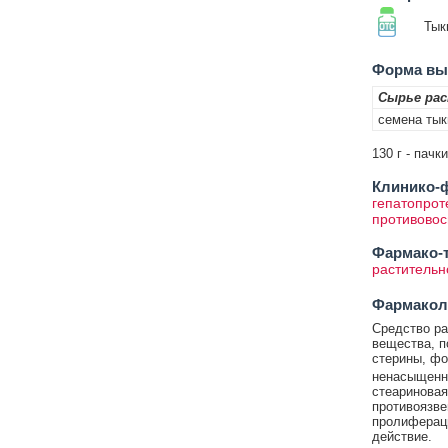
Тык
Форма вып
Сырье ра
семена ты
130 г - пачк
Клинико-ф
гепатопрот
противово
Фармако-т
растительн
Фармакол
Средство ра
вещества, п
стерины, ф
ненасыщенн
стеариновая
противоязве
пролифераци
действие.