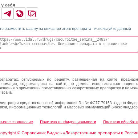
 у себя
те разместить ссылку на описание этого препарата - используйте данный
епаратах, отпускаемых по рецепту, размещенная на сайте, предназн
формация, содержащаяся на сайте, не должна использоваться пациен
решения о применении представленных лекарственных препаратов и не мож
 врача.
егистрации средства массовой информации Эл № ФС77-79153 выдано Федер
вязи, информационных технологий и массовых коммуникаций (Роскомнадзор
льское соглашение
Политика конфиденциальности
Политика обработк
opyright
Справочник Видаль «Лекарственные препараты в Росси
©