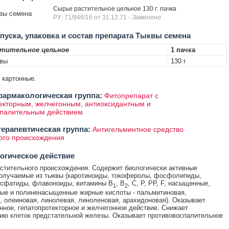
Сырье растительное цельное 130 г: пачка
вы семена
РУ: 71/946/16 от 31.12.71
- Заменено
уска, упаковка и состав препарата Тыквы семена
стительное цельное
1 пачка
квы
130 г
и картонные.
армакологическая группа:
Фитопрепарат с
екторным, желчегонным, антиоксидантным и
спалительным действием
ерапевтическая группа:
Антигельминтное средство
ого происхождения
огическое действие
стительного происхождения. Содержит биологически активные
олучаемые из тыквы (каротиноиды, токоферолы, фосфолипиды,
осфатиды, флавоноиды, витамины В
, В
, С, Р, РР, F, насыщенные,
1
2
ые и полиненасыщенные жирные кислоты - пальмитиновая,
, олеиновая, линолевая, линоленовая, арахидоновая). Оказывает
нное, гепатопротекторное и желчегонное действие. Снижает
ю клеток предстательной железы. Оказывает противовоспалительное