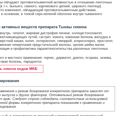
ы обладают противогельминтной активностью в отношении ленточных
в т.ч. бычьего, свиного, карликового цепней, широкого лентеца).
что компонент, обладающий противогельминтным действием,
 в основном, в тонкой серо-зеленой оболочке внутри тыквенного
 активных веществ препарата Тыквы семена
внутрь: гепатит, жировая дистрофия печени, холецистохолангит,
желчевыводящих путей, гастрит, изжога, язвенная болезнь желудка и
ерстной кишки, колит, энтероколит, геморрой, атеросклероз, простатит,
венная гиперплазия предстательной железы, эрозия шейки матки.
зация и профилактика паразитоносительства различных ленточных
го и местного применения: герпес, дерматит, диатез, псориаз, экзема,
говая болезнь, пародонтоз.
ь список кодов МКБ
зирования
именения и режим дозирования конкретного препарата зависят от
 выпуска и других факторов. Оптимальный режим дозирования
т врач. Следует строго соблюдать соответствие используемой
нной формы конкретного препарата показаниям к применению и
зирования.
ный, в зависимости от показаний и применяемой лекарственной