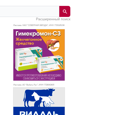
Расширенный поиск
Реклама. НАО "СЕВЕРНАЯ ЗВЕЗДА", ИНН 772
0185196
Реклама. АО "Видаль Рус", ИНН 772
8043605