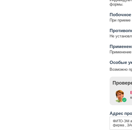
формы.
Побочное
При приеме 
Противоп
Не установл
Применени
Применение 
Особые у
Возможно пр
Провере
Адрес пр
ФИТО-ЭМ а
фирма , ЗА