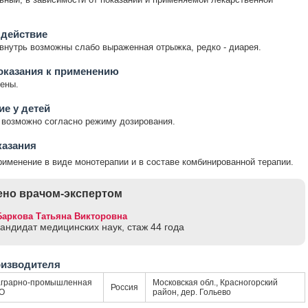
 действие
внутрь возможны слабо выраженная отрыжка, редко - диарея.
оказания к применению
ены.
е у детей
возможно согласно режиму дозирования.
казания
именение в виде монотерапии и в составе комбинированной терапии.
но врачом-экспертом
Баркова Татьяна Викторовна
кандидат медицинских наук, стаж 44 годa
оизводителя
грарно-промышленная
Московская обл., Красногорский
Россия
О
район, дер. Гольево