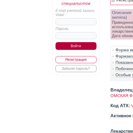
⚠️ Регистр
специалистов
E-mail учетной записи
Описание 
Vidal:
semina)
Приведенна
использова
Пароль:
лекарствен
Дата обнов
Форма вы
Фармако-
Регистрация
Показан
Побочно
Забыли пароль?
Особые 
Владелец 
ОМСКАЯ Ф
Код ATX:
Активное 
Лекарств