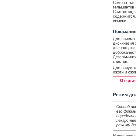
Семена тыкв
гельминтов (
Считается, 
содержится,
семени.
Показания
Для приема 
дискинезия 
двенадцатип
доброкачест
Дегельминти
глистов.
Для наружно
ожоги и ожо
Открыт
Режим до
Способ пр
его формы
определяе
лекарстве
режиму до
Индивидуаль