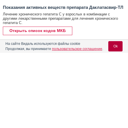
Показания активных веществ препарата Даклатасвир-ТЛ
Лечение хронического гепатита С у взрослых в комбинации с
другими лекарственными препаратами для лечения хронического
гепатита С.
Открыть список кодов МКБ
На сайте Видаль используются файлы cookie
Ok
Реклама. АО «Р-Фарм», ИНН 772
6311464
Продолжая, вы принимаете
пользовательское соглашение
.
Содержание
Вход для специалистов
E-mail учетной записи Vidal:
Форма выпуска, упаковка и состав
Клинико-фармакологич. группа
Пароль:
Фармако-терапевтическая группа
Реклама
Фармакологическое действие
Фармакокинетика