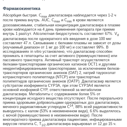
Фармакокинетика
Абсорбция быстрая. C
даклатасвира наблюдается через 1-2 ч
max
после приема внутрь. AUC, C
и C
в крови являются
max
min
дозозависимыми, стабильная концентрация даклатасвира в плазме
крови наблюдается на 4 день применения препарата при приеме
внутрь 1 раз/сут. Абсолютная биодоступность составляет 67%. V
d
даклатасвира после однократного в/в введения в дозе 100 мкг
составляет 47 л. Связывание с белками плазмы не зависит от дозы
(изучаемый диапазон от 1 мг до 100 мг) и составляет 99%. В
исследованиях in vitro установлено, что даклатасвир способен
проникать в гепатоциты за счет активного (преимущественно) или
пассивного транспорта. Активный транспорт осуществляется
белками-транспортерами органических катионов ОСТ1 и другими
неидентифицированными транспортерами, за исключением белков-
транспортеров органических анионов (ОАТ) 2, натрий таурохолат
котранспортного полипептида (NTCP) или транспортных
полипептидов органических анионов (ОАТР). Даклатасвир является
субстратом изофермента CYP3A, при этом CYP3A4 является
основной изоформой CYP, ответственной за метаболизм
даклатасвира. Метаболиты с содержанием более 5% от
концентрации исходного вещества отсутствуют. После перорального
приема здоровыми добровольцами однократных доз даклатасвира,
14
меченого радиоактивным углеродом С
, 88% всей радиоактивности
выводилось с калом (53% в неизмененном виде), 6.6% выделялось
с мочой (преимущественно в неизмененном виде). После
многократного приема даклатасвира пациентами, инфицированными
вирусом гепатита С, Т
даклатасвира варьировал от 12 до 15 ч.
1/2