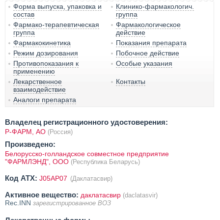
Форма выпуска, упаковка и
Клинико-фармакологич.
состав
группа
Фармако-терапевтическая
Фармакологическое
группа
действие
Фармакокинетика
Показания препарата
Режим дозирования
Побочное действие
Противопоказания к
Особые указания
применению
Лекарственное
Контакты
взаимодействие
Аналоги препарата
Владелец регистрационного удостоверения:
Р-ФАРМ, АО
(Россия)
Произведено:
Белорусско-голландское совместное предприятие
"ФАРМЛЭНД", ООО
(Республика Беларусь)
Код ATX:
J05AP07
(Даклатасвир)
Активное вещество:
даклатасвир
(daclatasvir)
Rec.INN
зарегистрированное ВОЗ