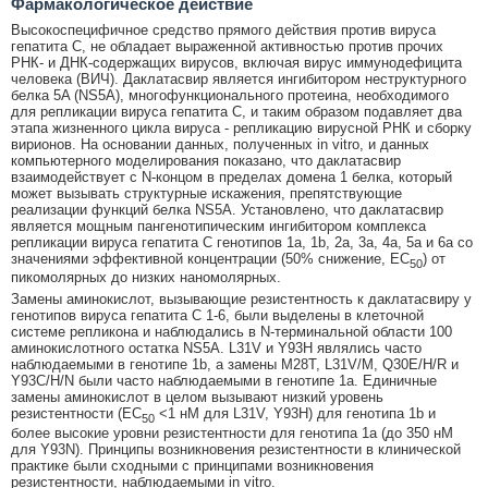
Фармакологическое действие
Высокоспецифичное средство прямого действия против вируса
гепатита С, не обладает выраженной активностью против прочих
РНК- и ДНК-содержащих вирусов, включая вирус иммунодефицита
человека (ВИЧ). Даклатасвир является ингибитором неструктурного
белка 5A (NS5A), многофункционального протеина, необходимого
для репликации вируса гепатита С, и таким образом подавляет два
этапа жизненного цикла вируса - репликацию вирусной РНК и сборку
вирионов. На основании данных, полученных in vitro, и данных
компьютерного моделирования показано, что даклатасвир
взаимодействует с N-концом в пределах домена 1 белка, который
может вызывать структурные искажения, препятствующие
реализации функций белка NS5A. Установлено, что даклатасвир
является мощным пангенотипическим ингибитором комплекса
репликации вируса гепатита С генотипов 1a, 1b, 2а, 3а, 4а, 5а и 6а со
значениями эффективной концентрации (50% снижение, ЕС
) от
50
пикомолярных до низких наномолярных.
Замены аминокислот, вызывающие резистентность к даклатасвиру у
генотипов вируса гепатита С 1-6, были выделены в клеточной
системе репликона и наблюдались в N-терминальной области 100
аминокислотного остатка NS5A. L31V и Y93H являлись часто
наблюдаемыми в генотипе 1b, а замены М28Т, L31V/M, Q30E/H/R и
Y93C/H/N были часто наблюдаемыми в генотипе 1а. Единичные
замены аминокислот в целом вызывают низкий уровень
резистентности (EC
<1 нМ для L31V, Y93H) для генотипа 1b и
50
более высокие уровни резистентности для генотипа 1а (до 350 нМ
для Y93N). Принципы возникновения резистентности в клинической
практике были сходными с принципами возникновения
резистентности, наблюдаемыми in vitro.