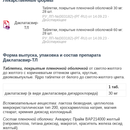
Лекарственные формы
Таблетки, покрытые пленочной оболочкой 30 мг:
28 шт.
РУ: ЛП-№(003182)-(РГ-RU) от 14.09.23
-
Действующее
Даклатасвир-
ТЛ
Таблетки, покрытые пленочной оболочкой 60 мг:
28 шт.
РУ: ЛП-№(003182)-(РГ-RU) от 14.09.23
-
Действующее
Форма выпуска, упаковка и состав препарата
Даклатасвир-ТЛ
Таблетки, покрытые пленочной оболочкой
от светло-желтого
до желтого с коричневатым оттенком цвета, круглые,
двояковыпуклые. Ядро таблетки от белого до светло-желтого цвета.
1 таб.
даклатасвир (в виде даклатасвира дигидрохлорида)
30 мг
Вспомогательные вещества
: лактоза безводная, целлюлоза
микрокристаллическая тип 200, кроскармеллоза натрия, магния
стеарат, кремния диоксид коллоидный.
Состав пленочной оболочки:
Аквариус Прайм ВАР214000 желтый
(гипромеллоза, титана диоксид, макрогол, краситель железа оксид
желтый).