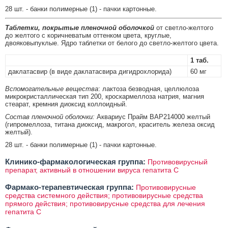
28 шт. - банки полимерные (1) - пачки картонные.
Таблетки, покрытые пленочной оболочкой
от светло-желтого
до желтого с коричневатым оттенком цвета, круглые,
двояковыпуклые. Ядро таблетки от белого до светло-желтого цвета.
1 таб.
даклатасвир (в виде даклатасвира дигидрохлорида)
60 мг
Вспомогательные вещества
: лактоза безводная, целлюлоза
микрокристаллическая тип 200, кроскармеллоза натрия, магния
стеарат, кремния диоксид коллоидный.
Состав пленочной оболочки:
Аквариус Прайм ВАР214000 желтый
(гипромеллоза, титана диоксид, макрогол, краситель железа оксид
желтый).
28 шт. - банки полимерные (1) - пачки картонные.
Клинико-фармакологическая группа:
Противовирусный
препарат, активный в отношении вируса гепатита C
Фармако-терапевтическая группа:
Противовирусные
средства системного действия; противовирусные средства
прямого действия; противовирусные средства для лечения
гепатита C