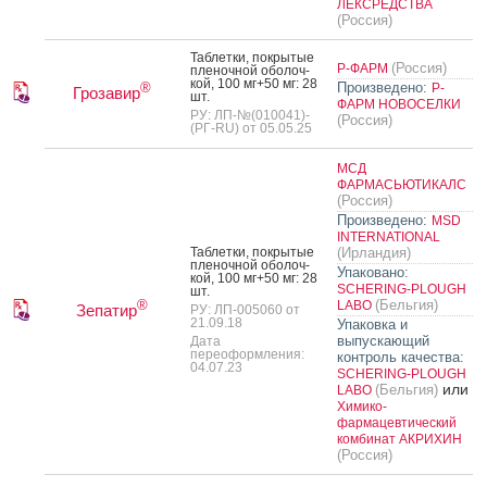
ЛЕКСРЕДСТВА
(Россия)
Таб­летки, пок­ры­тые
(Россия)
Р-ФАРМ
пле­ноч­ной обо­лоч­
кой, 100 мг+50 мг: 28
Произведено:
®
Р-
Грозавир
шт.
ФАРМ НОВОСЕЛКИ
РУ: ЛП-№(010041)-
(Россия)
(РГ-RU) от 05.05.25
МСД
ФАРМАСЬЮТИКАЛС
(Россия)
Произведено:
MSD
INTERNATIONAL
Таб­летки, пок­ры­тые
(Ирландия)
пле­ноч­ной обо­лоч­
Упаковано:
кой, 100 мг+50 мг: 28
SCHERING-PLOUGH
шт.
(Бельгия)
®
LABO
Зепатир
РУ: ЛП-005060 от
21.09.18
Упаковка и
выпускающий
Дата
переоформления:
контроль качества:
04.07.23
SCHERING-PLOUGH
или
(Бельгия)
LABO
Химико-
фармацевтический
комбинат АКРИХИН
(Россия)