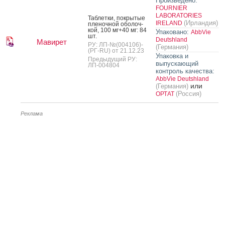
Произведено:
FOURNIER
LABORATORIES
Таб­летки, пок­ры­тые
(Ирландия)
IRELAND
пле­ноч­ной обо­лоч­
кой, 100 мг+40 мг: 84
Упаковано:
AbbVie
шт.
Deutshland
Мавирет
РУ: ЛП-№(004106)-
(Германия)
(РГ-RU) от 21.12.23
Упаковка и
Предыдущий РУ:
выпускающий
ЛП-004804
контроль качества:
AbbVie Deutshland
или
(Германия)
(Россия)
ОРТАТ
Реклама