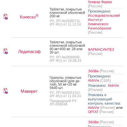
Химрар Фарма
(Россия)
Таб­летки, пок­ры­тые
Произведено:
пле­ноч­ной обо­лоч­кой
®
Исследовательский
200 мг
Конеско
Институт
РУ: ЛП-№(008073)-
Химического
(РГ-RU) от 11.12.24
Разнообразия
(Россия)
Таб­летки, пок­ры­тые
пле­ноч­ной обо­лоч­кой
90 мг+400 мг: 28 или
ФАРМАСИНТЕЗ
Ледипасоф
30 шт.
(Россия)
РУ: ЛП-№(006609)-
(РГ-RU) от 19.08.24
(Россия)
ЭббВи
Произведено:
Гра­нулы, пок­ры­тые
(США)
AbbVie
обо­лоч­кой (для де­
тей), 50 мг+20 мг:
Упаковано:
AbbVie
5640 шт.
(Италия)
Мавирет
РУ: ЛП-№(005152)-
Упаковка и
(РГ-RU) от 11.04.24
выпускающий
Предыдущий РУ:
контроль качества:
ЛП-008048
или
(Италия)
AbbVie
(Россия)
ОРТАТ
(Россия)
ЭббВи