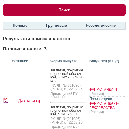
Полные
Групповые
Нозологические
Результаты поиска аналогов
Полные аналоги: 3
Название
Форма выпуска
Владелец рег. уд.
Таб­летки, пок­ры­тые
пле­ноч­ной обо­лоч­
кой, 30 мг: 20 или 28
шт.
РУ: ЛП-№(011036)-
(РГ-RU) от 22.07.25
ФАРМСТАНДАРТ
(Россия)
Предыдущий РУ:
ЛП-003088
Произведено:
Даклавизар
ФАРМСТАНДАРТ-
Таб­летки, пок­ры­тые
ЛЕКСРЕДСТВА
пле­ноч­ной обо­лоч­
(Россия)
кой, 60 мг: 28 шт.
РУ: ЛП-№(011036)-
(РГ-RU) от 22.07.25
Предыдущий РУ: