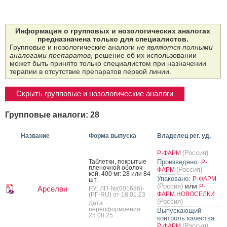
Информация о групповых и нозологических аналогах
предназначена только для специалистов.
Групповые и нозологические аналоги
не являются полными
аналогами препаратов
, решение об их использовании
может быть принято только специалистом при назначении
терапии в отсутствие препаратов первой линии.
Скрыть групповые и нозологические аналоги
Групповые аналоги: 28
Название
Форма выпуска
Владелец рег. уд.
(Россия)
Р-ФАРМ
Таб­летки, пок­ры­тые
Произведено:
Р-
пле­ноч­ной обо­лоч­
(Россия)
ФАРМ
кой, 400 мг: 28 или 84
Упаковано:
Р-ФАРМ
шт.
или
(Россия)
Р-
Арселви
РУ: ЛП-№(001686)-
ФАРМ НОВОСЕЛКИ
(РГ-RU) от 18.01.23
(Россия)
Дата
переоформления:
Выпускающий
25.08.25
контроль качества:
(Россия)
Р-ФАРМ