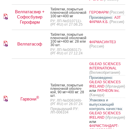
Таб­летки, пок­ры­тые
Велпатасвир +
(Россия)
ГЕРОФАРМ
пле­ноч­ной обо­лоч­кой
100 мг+400 мг
Софосбувир
Произведено:
АЗТ
РУ: ЛП-№(010711)-
Герофарм
(Россия)
ФАРМА К.Б.
(РГ-RU) от 27.06.25
Таб­летки, пок­ры­тые
пле­ноч­ной обо­лоч­кой
100 мг+400 мг: 28 или
ФАРМАСИНТЕЗ
Велпатасоф
30 шт.
(Россия)
РУ: ЛП-№(008317)-
(РГ-RU) от 27.12.24
GILEAD SCIENCES
INTERNATIONAL
(Великобритания)
Произведено:
GILEAD SCIENCES
Таб­летки, пок­ры­тые
(Ирландия)
IRELAND
пле­ноч­ной обо­лоч­
или
PATHEON Inc.
кой, 90 мг+400 мг: 28
(Канада)
шт.
®
Гарвони
Упаковка и
РУ: ЛП-№(006349)-
(РГ-RU) от 26.07.24
выпускающий
контроль качества:
Предыдущий РУ:
ЛП-006104
GILEAD SCIENCES
(Ирландия)
IRELAND
или
ФАРМСТАНДАРТ-