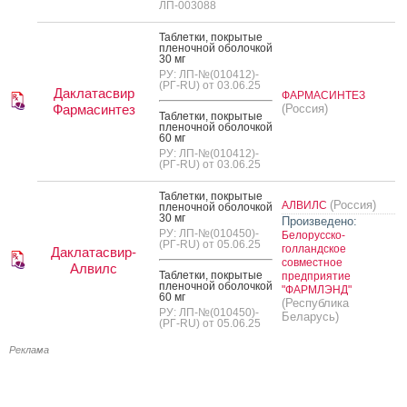
ЛП-003088
Таб­летки, пок­ры­тые
пле­ноч­ной обо­лоч­кой
30 мг
РУ: ЛП-№(010412)-
(РГ-RU) от 03.06.25
Даклатасвир
ФАРМАСИНТЕЗ
Фармасинтез
(Россия)
Таб­летки, пок­ры­тые
пле­ноч­ной обо­лоч­кой
60 мг
РУ: ЛП-№(010412)-
(РГ-RU) от 03.06.25
Таб­летки, пок­ры­тые
(Россия)
АЛВИЛС
пле­ноч­ной обо­лоч­кой
30 мг
Произведено:
РУ: ЛП-№(010450)-
Белорусско-
(РГ-RU) от 05.06.25
голландское
Даклатасвир-
совместное
Алвилс
Таб­летки, пок­ры­тые
предприятие
пле­ноч­ной обо­лоч­кой
"ФАРМЛЭНД"
60 мг
(Республика
РУ: ЛП-№(010450)-
Беларусь)
(РГ-RU) от 05.06.25
Реклама