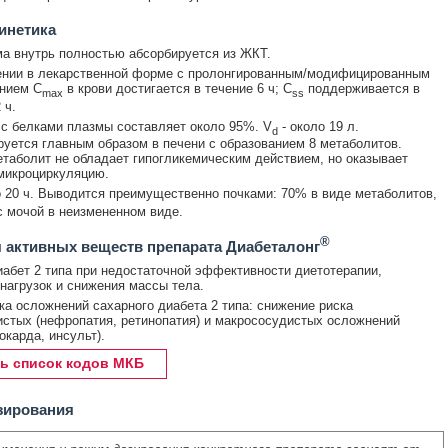
инетика
а внутрь полностью абсорбируется из ЖКТ.
ении в лекарственной форме с пролонгированным/модифицированным
нием C
в крови достигается в течение 6 ч; C
поддерживается в
max
ss
 ч.
с белками плазмы составляет около 95%. V
- около 19 л.
d
уется главным образом в печени с образованием 8 метаболитов.
таболит не обладает гипогликемическим действием, но оказывает
микроциркуляцию.
о 20 ч. Выводится преимущественно почками: 70% в виде метаболитов,
с мочой в неизмененном виде.
®
 активных веществ препарата Диабеталонг
абет 2 типа при недостаточной эффективности диетотерапии,
нагрузок и снижения массы тела.
а осложнений сахарного диабета 2 типа: снижение риска
стых (нефропатия, ретинопатия) и макрососудистых осложнений
окарда, инсульт).
ь список кодов МКБ
зирования