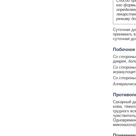
Способ пр
его формы
определяе
лекарстве
режиму до
Суточная до
принимать в
суточная до
Побочное
Со стороны
диарея, бол
Со стороны
агранулоцит
Со стороны
Аллергическ
Противоп
Сахарный ди
кома, тяжел
грудного вс
чувствител
Одновременн
миконазола)
Применени