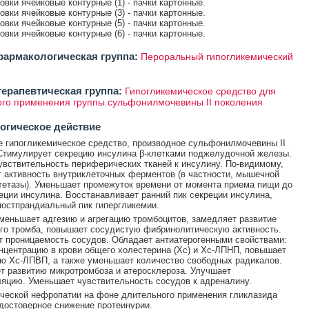
ковки ячейковые контурные (1) - пачки картонные.
ковки ячейковые контурные (3) - пачки картонные.
ковки ячейковые контурные (5) - пачки картонные.
ковки ячейковые контурные (6) - пачки картонные.
армакологическая группа:
Пероральный гипогликемический
ерапевтическая группа:
Гипогликемическое средство для
го применения группы сульфонилмочевины II поколения
огическое действие
 гипогликемическое средство, производное сульфонилмочевины II
Стимулирует секрецию инсулина β-клетками поджелудочной железы.
вствительность периферических тканей к инсулину. По-видимому,
 активность внутриклеточных ферментов (в частности, мышечной
тетазы). Уменьшает промежуток времени от момента приема пищи до
еции инсулина. Восстанавливает ранний пик секреции инсулина,
остпрандиальный пик гипергликемии.
меньшает адгезию и агрегацию тромбоцитов, замедляет развитие
го тромба, повышает сосудистую фибринолитическую активность.
 проницаемость сосудов. Обладает антиатерогенными свойствами:
нцентрацию в крови общего холестерина (Хс) и Хс-ЛПНП, повышает
ю Хс-ЛПВП, а также уменьшает количество свободных радикалов.
т развитию микротромбоза и атеросклероза. Улучшает
яцию. Уменьшает чувствительность сосудов к адреналину.
ческой нефропатии на фоне длительного применения гликлазида
достоверное снижение протеинурии.