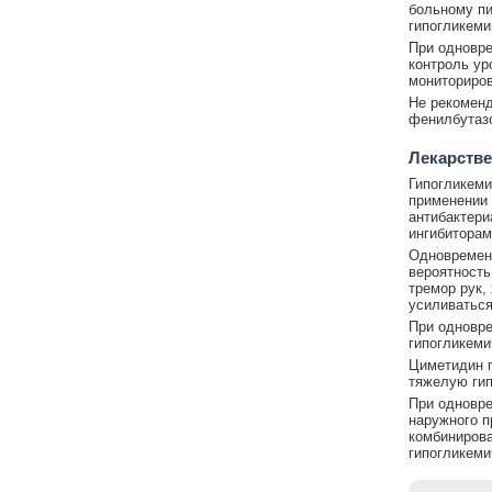
больному пи
гипогликеми
При одновре
контроль ур
мониториров
Не рекоменд
фенилбутаз
Лекарстве
Гипогликеми
применении 
антибактер
ингибитора
Одновремен
вероятность
тремор рук,
усиливаться
При одновре
гипогликеми
Циметидин п
тяжелую гип
При одновр
наружного п
комбинирова
гипогликеми