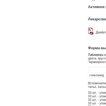
Активное 
Лекарств
Диабет
Форма вып
Таблетки 
цвета, круг
"мраморност
гликлазид
Вспомогате
тальк, каль
10 шт. - упа
10 шт. - упа
10 шт. - упа
10 шт. - упа