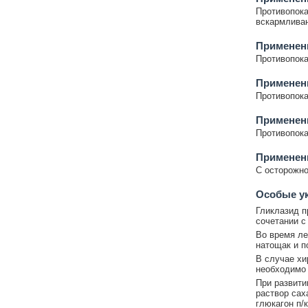
Противопока
вскармливан
Применен
Противопока
Применен
Противопока
Применени
Противопока
Применен
С осторожно
Особые у
Гликлазид п
сочетании с
Во время ле
натощак и п
В случае хи
необходимо 
При развити
раствор сах
глюкагон п/