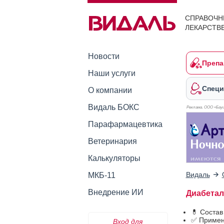
СПРАВОЧН
ЛЕКАРСТВ
Новости
Препа
Наши услуги
Специ
О компании
Видаль БОКС
Реклама. ООО «Бауш
Парафармацевтика
Ветеринария
Калькуляторы
Видаль
МКБ-11
Внедрение ИИ
Диабетал
💊 Состав
✅ Примен
Вход для