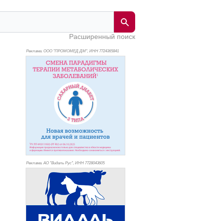
Расширенный поиск
Реклама. ООО "ПРОМОМЕД ДМ", ИНН 772
4365841
Реклама. АО "Видаль Рус", ИНН 772
8043605