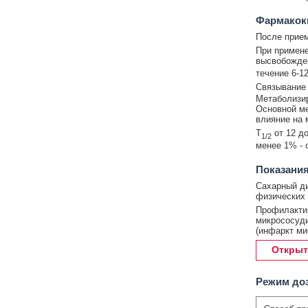
Фармакок
После прием
При примен
высвобожде
течение 6-12
Связывание 
Метаболизир
Основной ме
влияние на 
T
от 12 д
1/2
менее 1% - 
Показания
Сахарный ди
физических 
Профилактик
микрососуди
(инфаркт ми
Открыт
Режим до