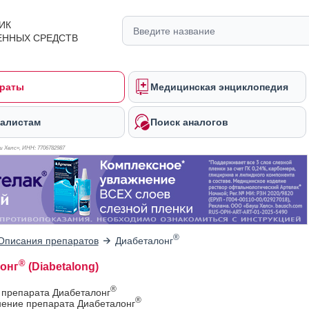
ИК
ЕННЫХ СРЕДСТВ
раты
Медицинская энциклопедия
алистам
Поиск аналогов
 Хелс», ИНН: 770
6782987
®
Описания препаратов
Диабеталонг
®
онг
(Diabetalong)
®
 препарата Диабеталонг
®
ение препарата Диабеталонг