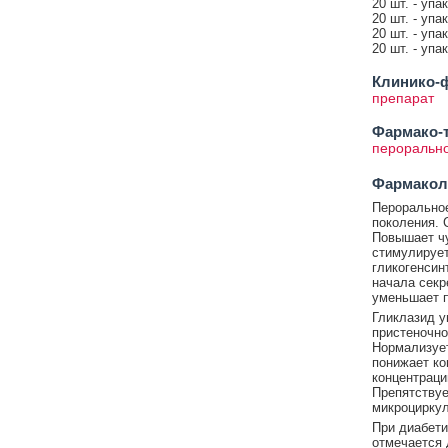
20 шт. - упа
20 шт. - упа
20 шт. - упа
20 шт. - упа
Клинико-ф
препарат
Фармако-т
перорально
Фармакол
Пероральное
поколения. 
Повышает чу
стимулирует
гликогенсин
начала секр
уменьшает п
Гликлазид у
пристеночно
Нормализует
понижает ко
концентраци
Препятствуе
микроциркул
При диабети
отмечается 