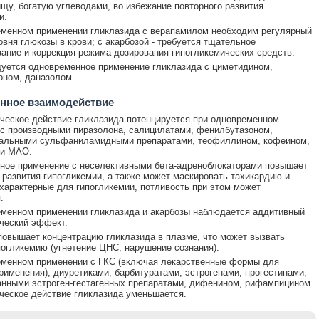
щу, богатую углеводами, во избежание повторного развития
и.
менном применении гликлазида с верапамилом необходим регулярный
овня глюкозы в крови; с акарбозой - требуется тщательное
ание и коррекция режима дозирования гипогликемических средств.
уется одновременное применение гликлазида с циметидином,
оном, даназолом.
нное взаимодействие
ческое действие гликлазида потенцируется при одновременном
с производными пиразолона, салицилатами, фенилбутазоном,
иальными сульфаниламидными препаратами, теофиллином, кофеином,
ми МАО.
ное применение с неселективными бета-адреноблокаторами повышает
 развития гипогликемии, а также может маскировать тахикардию и
 характерные для гипогликемии, потливость при этом может
.
менном применении гликлазида и акарбозы наблюдается аддитивный
ческий эффект.
овышает концентрацию гликлазида в плазме, что может вызвать
огликемию (угнетение ЦНС, нарушение сознания).
еменном применении с ГКС (включая лекарственные формы для
рименения), диуретиками, барбитуратами, эстрогенами, прогестинами,
нными эстроген-гестагенных препаратами, дифенином, рифампицином
ческое действие гликлазида уменьшается.