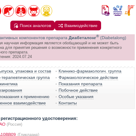
Поиск аналогов
Взаимодействие
®
активных компонентов препарата
Диабеталонг
(Diabetalong)
я научная информация является обобщающей и не может быть
на для принятия решения о возможности применения конкретного
ного препарата.
ления: 2024.07.24
пуска, упаковка и состав
Клинико-фармакологич. группа
терапевтическая группа
Фармакологическое действие
кинетика
Показания препарата
озирования
Побочное действие
показания к применению
Особые указания
венное взаимодействие
Контакты
регистрационного удостоверения:
ПАО
(Россия)
A10BB09
(Гликлазид)