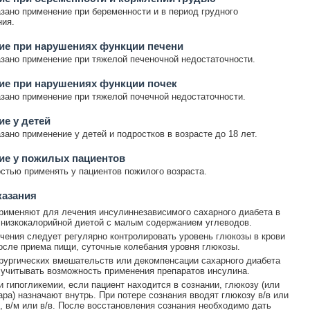
зано применение при беременности и в период грудного
ия.
ие при нарушениях функции печени
зано применение при тяжелой печеночной недостаточности.
ие при нарушениях функции почек
зано применение при тяжелой почечной недостаточности.
е у детей
зано применение у детей и подростков в возрасте до 18 лет.
ие у пожилых пациентов
стью применять у пациентов пожилого возраста.
казания
рименяют для лечения инсулиннезависимого сахарного диабета в
 низкокалорийной диетой с малым содержанием углеводов.
чения следует регулярно контролировать уровень глюкозы в крови
осле приема пищи, суточные колебания уровня глюкозы.
рургических вмешательств или декомпенсации сахарного диабета
учитывать возможность применения препаратов инсулина.
и гипогликемии, если пациент находится в сознании, глюкозу (или
ара) назначают внутрь. При потере сознания вводят глюкозу в/в или
к, в/м или в/в. После восстановления сознания необходимо дать