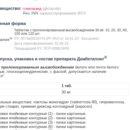
вещество:
гликлазид
(gliclazide)
Rec.INN
зарегистрированное ВОЗ
енная форма
Таблетки с пролонгированным высвобождением 30 мг: 10, 20, 30, 60,
100 или 120 шт.
®
РУ: ЛП-№(001674)-(РГ-RU) от 16.01.23
- Бессрочно
алонг
Дата переоформления: 02.06.23
Предыдущий РУ: ЛСР-008619/09
®
уска, упаковка и состав препарата Диабеталонг
с пролонгированным высвобождением
белого или почти белого
лые, плоскоцилиндрические, с фаской; допускается наличие
и".
1 таб.
30 мг
льные вещества
: лактозы моногидрат (таблеттоза 80), гипромеллоза,
ция стеарат, кремния диоксид коллоидный (аэросил).
ковки ячейковые контурные (1) - пачки картонные.
ковки ячейковые контурные (2) - пачки картонные.
ковки ячейковые контурные (3) - пачки картонные.
ковки ячейковые контурные (6) - пачки картонные.