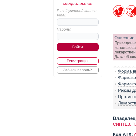
специалистов
E-mail учетной записи
Vidal:
Пароль:
Описание 
Приведенна
использова
лекарствен
Дата обнов
Регистрация
Забыли пароль?
Форма вы
Фармако-
Фармако
Режим д
Противо
Лекарст
Владелец 
СИНТЕЗ, 
Код ATX: