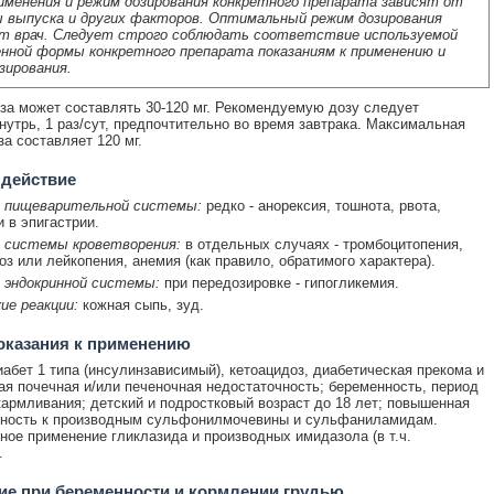
именения и режим дозирования конкретного препарата зависят от
 выпуска и других факторов. Оптимальный режим дозирования
т врач. Следует строго соблюдать соответствие используемой
нной формы конкретного препарата показаниям к применению и
зирования.
за может составлять 30-120 мг. Рекомендуемую дозу следует
нутрь, 1 раз/сут, предпочтительно во время завтрака. Максимальная
за составляет 120 мг.
 действие
 пищеварительной системы:
редко - анорексия, тошнота, рвота,
и в эпигастрии.
 системы кроветворения:
в отдельных случаях - тромбоцитопения,
оз или лейкопения, анемия (как правило, обратимого характера).
 эндокринной системы:
при передозировке - гипогликемия.
ие реакции:
кожная сыпь, зуд.
оказания к применению
абет 1 типа (инсулинзависимый), кетоацидоз, диабетическая прекома и
ая почечная и/или печеночная недостаточность; беременность, период
кармливания; детский и подростковый возраст до 18 лет; повышенная
ьность к производным сульфонилмочевины и сульфаниламидам.
ое применение гликлазида и производных имидазола (в т.ч.
.
е при беременности и кормлении грудью