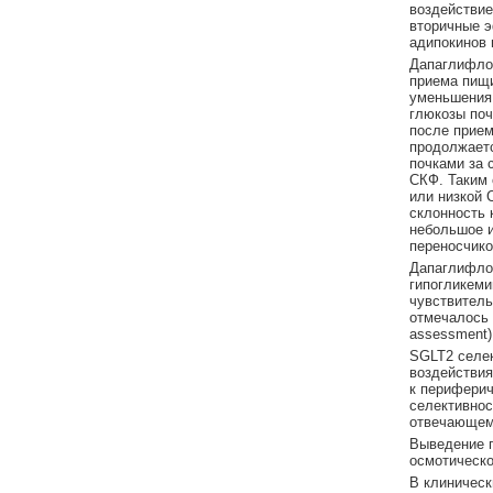
воздействие
вторичные э
адипокинов 
Дапаглифлоз
приема пищи
уменьшения 
глюкозы поч
после прием
продолжаетс
почками за 
СКФ. Таким 
или низкой 
склонность 
небольшое и
переносчик
Дапаглифлоз
гипогликеми
чувствитель
отмечалось 
assessment)
SGLT2 селек
воздействия
к периферич
селективнос
отвечающем
Выведение г
осмотическо
В клиническ