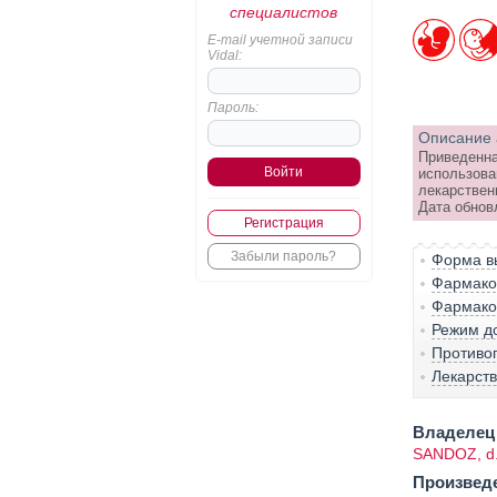
специалистов
E-mail учетной записи
Vidal:
Пароль:
Описание 
Приведенна
использова
лекарствен
Дата обнов
Регистрация
Забыли пароль?
Форма вы
Фармако-
Фармако
Режим д
Противо
Лекарст
Владелец 
SANDOZ, d.
Произвед