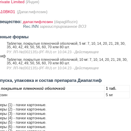
ivate Limited
(Индия)
A10BK01
(Дапаглифлозин)
вещество:
дапаглифлозин
(dapagliflozin)
Rec.INN
зарегистрированное ВОЗ
енные формы
Таблетки, покрытые пленочной оболочкой, 5 мг: 7, 10, 14, 20, 21, 28, 30,
35, 40, 42, 49, 50, 56, 60, 70 или 80 шт.
РУ: ЛП-№(002135)-(РГ-RU) от 10.04.23
- Действующее
лиф
Таблетки, покрытые пленочной оболочкой, 10 мг: 7, 10, 14, 20, 21, 28, 30,
35, 40, 42, 49, 50, 56, 60, 70 или 80 шт.
РУ: ЛП-№(002135)-(РГ-RU) от 10.04.23
- Действующее
уска, упаковка и состав препарата Диапаглиф
 покрытые пленочной оболочкой
1 таб.
озин
5 мг
теры (1) - пачки картонные.
теры (2) - пачки картонные.
теры (3) - пачки картонные.
теры (4) - пачки картонные.
теры (5) - пачки картонные.
теры (6) - пачки картонные.