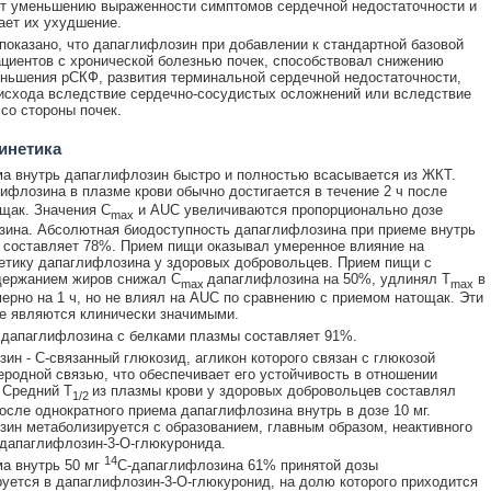
т уменьшению выраженности симптомов сердечной недостаточности и
ет их ухудшение.
 показано, что дапаглифлозин при добавлении к стандартной базовой
ациентов с хронической болезнью почек, способствовал снижению
ньшения рСКФ, развития терминальной сердечной недостаточности,
исхода вследствие сердечно-сосудистых осложнений или вследствие
со стороны почек.
инетика
а внутрь дапаглифлозин быстро и полностью всасывается из ЖКТ.
ифлозина в плазме крови обычно достигается в течение 2 ч после
щак. Значения C
и AUC увеличиваются пропорционально дозе
max
ина. Абсолютная биодоступность дапаглифлозина при приеме внутрь
г составляет 78%. Прием пищи оказывал умеренное влияние на
тику дапаглифлозина у здоровых добровольцев. Прием пищи с
держанием жиров снижал C
дапаглифлозина на 50%, удлинял Т
в
max
max
ерно на 1 ч, но не влиял на AUC по сравнению с приемом натощак. Эти
е являются клинически значимыми.
дапаглифлозина с белками плазмы составляет 91%.
ин - С-связанный глюкозид, агликон которого связан с глюкозой
еродной связью, что обеспечивает его устойчивость в отношении
 Средний Т
из плазмы крови у здоровых добровольцев составлял
1/2
после однократного приема дапаглифлозина внутрь в дозе 10 мг.
ин метаболизируется с образованием, главным образом, неактивного
дапаглифлозин-3-О-глюкуронида.
14
а внутрь 50 мг
С-дапаглифлозина 61% принятой дозы
уется в дапаглифлозин-3-О-глюкуронид, на долю которого приходится