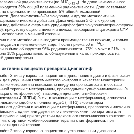
лазменной радиоактивности (по AUC
). На долю неизмененного
0-12 ч
иходится 39% общей плазменной радиоактивности. Доли остальных
в по отдельности не превышают 5% общей плазменной
ости. Дапаглифлозин-3-О-глюкуронид и другие метаболиты не
армакологического действия. Дапаглифлозин-3-О-глюкуронид
я под действием фермента уридиндифосфатглюкуронозилтрансферазы
), присутствующего в печени и почках, изоферменты цитохрома CYP
 метаболизм в меньшей степени.
ин и его метаболиты выводятся преимущественно почками, и только
14
водится в неизмененном виде. После приема 50 мг
С-
ина было обнаружено 96% радиоактивности - 75% в моче и 21% - в
рно 15% радиоактивности, обнаруженной в кале, приходилось на
ый дапаглифлозин.
 активных веществ препарата Диапаглиф
абет 2 типа у взрослых пациентов в дополнение к диете и физическим
 для улучшения гликемического контроля в качестве: монотерапии,
нение метформина невозможно ввиду непереносимости; в составе
анной терапии с метформином, производными сульфонилмочевины (в
инации с метформином), тиазолидиндионами, ингибиторами
ептидазы 4 (ДПП-4) (в т.ч. в комбинации с метформином), агонистом
глюкагоноподобного полипептида-1 (ГПП-1) эксенатидом
анного действия в комбинации с метформином, препаратами инсулина
омбинации с одним или двумя гипогликемическими препаратами для
о применения) при отсутствии адекватного гликемического контроля на
пии; стартовой комбинированной терапии с метформином, при
ности данной терапии.
абет 2 типа у взрослых пациентов с установленным диагнозом