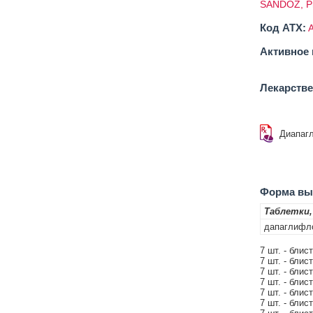
SANDOZ, Pr
Код ATX:
Активное 
Лекарств
Диапаг
Форма вып
Таблетки,
дапаглифл
7 шт. - блис
7 шт. - блис
7 шт. - блис
7 шт. - блис
7 шт. - блис
7 шт. - блис