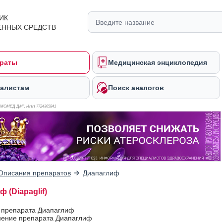
ИК
ЕННЫХ СРЕДСТВ
раты
Медицинская энциклопедия
алистам
Поиск аналогов
ОМОМЕД ДМ", ИНН 772
4365841
Описания препаратов
Диапаглиф
 (Diapaglif)
в препарата Диапаглиф
ение препарата Диапаглиф