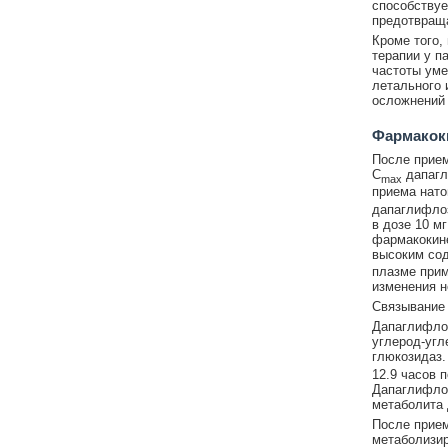
способствуе
предотвраща
Кроме того,
терапии у п
частоты уме
летального 
осложнений 
Фармакок
После прием
C
дапагл
max
приема нато
дапаглифлоз
в дозе 10 м
фармакокине
высоким со
плазме прим
изменения н
Связывание 
Дапаглифлоз
углерод-угл
глюкозидаз.
12.9 часов 
Дапаглифлоз
метаболита 
После прием
метаболизир