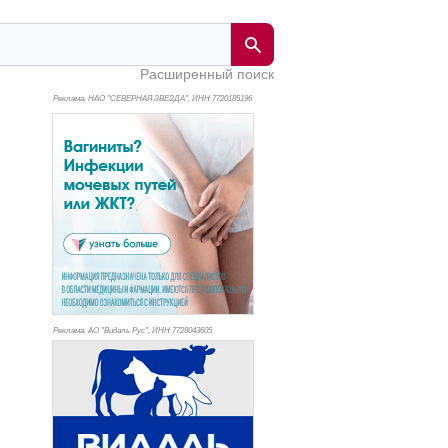
Расширенный поиск
Реклама. НАО "СЕВЕРНАЯ ЗВЕЗДА", ИНН 772
0185196
Реклама. АО "Видаль Рус", ИНН 772
8043605