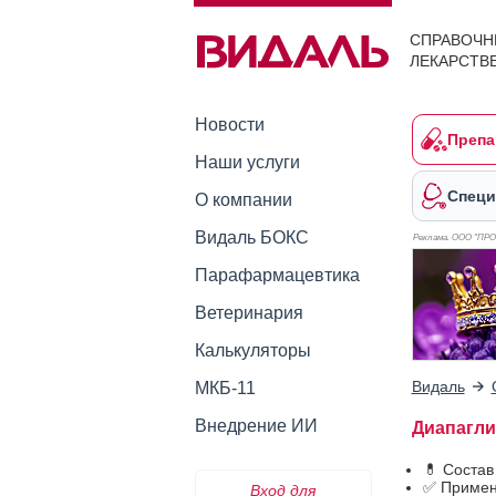
СПРАВОЧН
ЛЕКАРСТВ
Новости
Препа
Наши услуги
Специ
О компании
Видаль БОКС
Реклама. ООО "ПР
Парафармацевтика
Ветеринария
Калькуляторы
Видаль
МКБ-11
Внедрение ИИ
Диапаглиф
💊 Соста
✅ Примен
Вход для