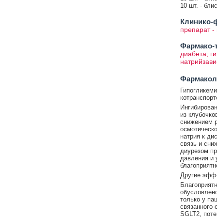
10 шт. - бли
Клинико-ф
препарат -
Фармако-т
диабета; г
натрийзави
Фармакол
Гипогликеми
котранспорт
Ингибирова
из клубочко
снижением р
осмотическо
натрия к ди
связь и сни
диурезом пр
давления и 
благоприятн
Другие эффе
Благоприятн
обусловлено
только у па
связанного 
SGLT2, пот