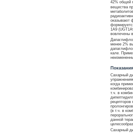
42% общей п
вещества пр
метаболито
радиоактивн
оказывают ф
формируетс
1А9 (UGT1A9
вовлечены в
Дапаглифлоз
менее 2% вы
дапаглифлоз
кале. Приме
неизмененн
Показания
Сахарный ди
упражнениям
когда приме
комбиниров
т.ч. в комб
дипептидилп
рецепторов 
пролонгиров
(в т.ч. в к
пероральног
данной тера
целесообраз
Сахарный ди