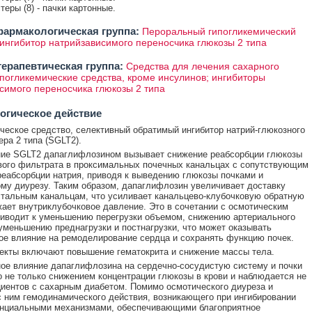
стеры (8) - пачки картонные.
армакологическая группа:
Пероральный гипогликемический
 ингибитор натрийзависимого переносчика глюкозы 2 типа
ерапевтическая группа:
Средства для лечения сахарного
ипогликемические средства, кроме инсулинов; ингибиторы
симого переносчика глюкозы 2 типа
огическое действие
ческое средство, селективный обратимый ингибитор натрий-глюкозного
ера 2 типа (SGLT2).
ние SGLT2 дапаглифлозином вызывает снижение реабсорбции глюкозы
вого фильтрата в проксимальных почечных канальцах с сопутствующим
еабсорбции натрия, приводя к выведению глюкозы почками и
му диурезу. Таким образом, дапаглифлозин увеличивает доставку
стальным канальцам, что усиливает канальцево-клубочковую обратную
жает внутриклубочковое давление. Это в сочетании с осмотическим
иводит к уменьшению перегрузки объемом, снижению артериального
уменьшению преднагрузки и постнагрузки, что может оказывать
ое влияние на ремоделирование сердца и сохранять функцию почек.
кты включают повышение гематокрита и снижение массы тела.
ое влияние дапаглифлозина на сердечно-сосудистую систему и почки
 не только снижением концентрации глюкозы в крови и наблюдается не
циентов с сахарным диабетом. Помимо осмотического диуреза и
с ним гемодинамического действия, возникающего при ингибировании
енциальными механизмами, обеспечивающими благоприятное