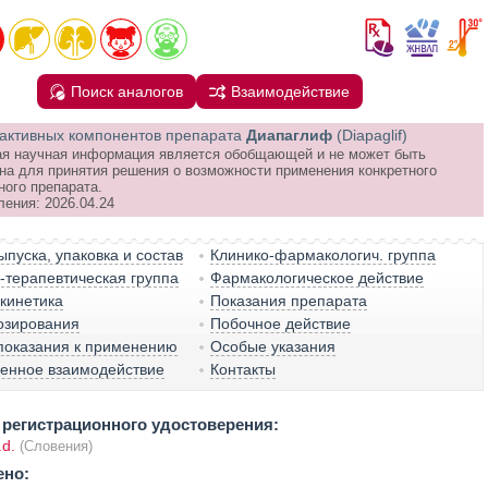
Поиск аналогов
Взаимодействие
активных компонентов препарата
Диапаглиф
(Diapaglif)
я научная информация является обобщающей и не может быть
на для принятия решения о возможности применения конкретного
ного препарата.
ления: 2026.04.24
пуска, упаковка и состав
Клинико-фармакологич. группа
терапевтическая группа
Фармакологическое действие
кинетика
Показания препарата
озирования
Побочное действие
показания к применению
Особые указания
венное взаимодействие
Контакты
регистрационного удостоверения:
d.
(Словения)
ено: