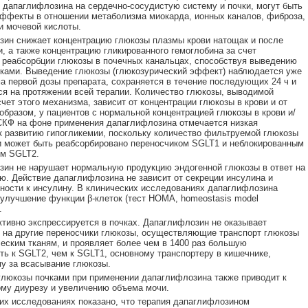
 дапаглифлозина на сердечно-сосудистую систему и почки, могут быть
ффекты в отношении метаболизма миокарда, ионных каналов, фиброза,
и мочевой кислоты.
ин снижает концентрацию глюкозы плазмы крови натощак и после
, а также концентрацию гликированного гемоглобина за счет
реабсорбции глюкозы в почечных канальцах, способствуя выведению
ками. Выведение глюкозы (глюкозурический эффект) наблюдается уже
а первой дозы препарата, сохраняется в течение последующих 24 ч и
я на протяжении всей терапии. Количество глюкозы, выводимой
счет этого механизма, зависит от концентрации глюкозы в крови и от
образом, у пациентов с нормальной концентрацией глюкозы в крови и/
СКФ на фоне применения дапаглифлозина отмечается низкая
к развитию гипогликемии, поскольку количество фильтруемой глюкозы
 может быть реабсорбировано переносчиком SGLT1 и неблокированным
ом SGLT2.
ин не нарушает нормальную продукцию эндогенной глюкозы в ответ на
ю. Действие дапаглифлозина не зависит от секреции инсулина и
ности к инсулину. В клинических исследованиях дапаглифлозина
улучшение функции β-клеток (тест НОМА, homeostasis model
.
тивно экспрессируется в почках. Дапаглифлозин не оказывает
 на другие переносчики глюкозы, осуществляющие транспорт глюкозы
еским тканям, и проявляет более чем в 1400 раз большую
ть к SGLT2, чем к SGLT1, основному транспортеру в кишечнике,
у за всасывание глюкозы.
люкозы почками при применении дапаглифлозина также приводит к
му диурезу и увеличению объема мочи.
их исследованиях показано, что терапия дапаглифлозином