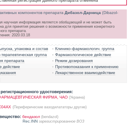
рственная регистрация данного препарата отменена
активных компонентов препарата
Дибазол-Дарница
(Dibazol-
я научная информация является обобщающей и не может быть
на для принятия решения о возможности применения конкретного
ного препарата.
ления: 2020.03.18
пуска, упаковка и состав
Клинико-фармакологич. группа
терапевтическая группа
Фармакологическое действие
ия препарата
Режим дозирования
е действие
Противопоказания к применению
указания
Лекарственное взаимодействие
ы
регистрационного удостоверения:
ФАРМАЦЕВТИЧЕСКАЯ ФИРМА, ЧАО
(Украина)
C04AX
(Периферические вазодилататоры другие)
вещество:
бендазол
(bendazol)
Rec.INN
зарегистрированное ВОЗ