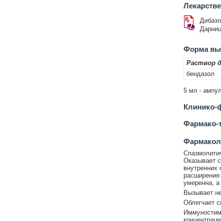
Лекарств
Дибазо
Дарни
Форма вып
Раствор д
бендазол
5 мл - ампул
Клинико-ф
Фармако-т
Фармакол
Спазмолитич
Оказывает с
внутренних 
расширения 
умеренна, а
Вызывает н
Облегчает с
Иммуностиму
концентраци