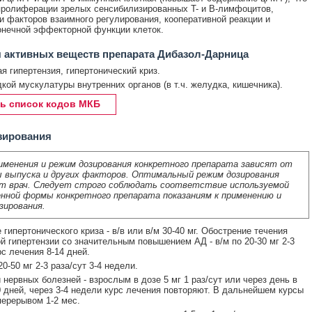
пролиферации зрелых сенсибилизированных T- и B-лимфоцитов,
и факторов взаимного регулирования, кооперативной реакции и
онечной эффекторной функции клеток.
 активных веществ препарата Дибазол-Дарница
я гипертензия, гипертонический криз.
кой мускулатуры внутренних органов (в т.ч. желудка, кишечника).
ь список кодов МКБ
зирования
именения и режим дозирования конкретного препарата зависят от
 выпуска и других факторов. Оптимальный режим дозирования
т врач. Следует строго соблюдать соответствие используемой
нной формы конкретного препарата показаниям к применению и
зирования.
гипертонического криза - в/в или в/м 30-40 мг. Обострение течения
й гипертензии со значительным повышением АД - в/м по 20-30 мг 2-3
рс лечения 8-14 дней.
20-50 мг 2-3 раза/сут 3-4 недели.
 нервных болезней - взрослым в дозе 5 мг 1 раз/сут или через день в
0 дней, через 3-4 недели курс лечения повторяют. В дальнейшем курсы
перерывом 1-2 мес.