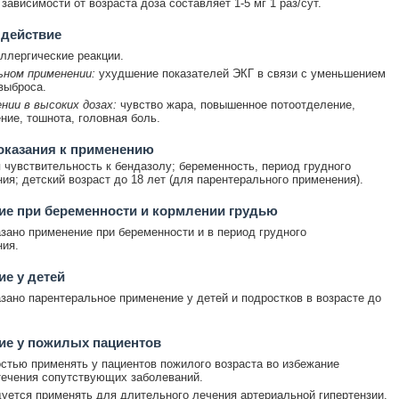
зависимости от возраста доза составляет 1-5 мг 1 раз/сут.
 действие
ллергические реакции.
ьном применении:
ухудшение показателей ЭКГ в связи с уменьшением
выброса.
нии в высоких дозах:
чувство жара, повышенное потоотделение,
ние, тошнота, головная боль.
оказания к применению
чувствительность к бендазолу; беременность, период грудного
ия; детский возраст до 18 лет (для парентерального применения).
е при беременности и кормлении грудью
зано применение при беременности и в период грудного
ия.
е у детей
зано парентеральное применение у детей и подростков в возрасте до
ие у пожилых пациентов
стью применять у пациентов пожилого возраста во избежание
ечения сопутствующих заболеваний.
уется применять для длительного лечения артериальной гипертензии,