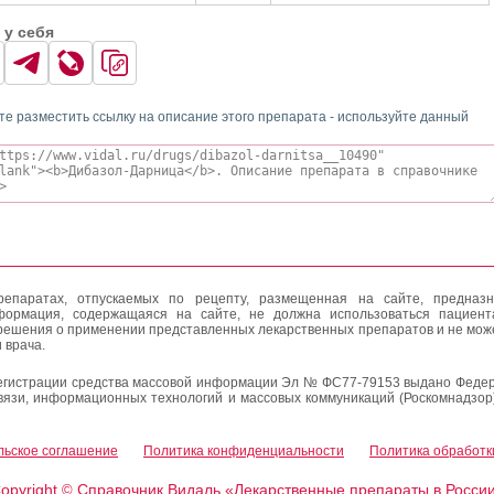
 у себя
те разместить ссылку на описание этого препарата - используйте данный
епаратах, отпускаемых по рецепту, размещенная на сайте, предназн
формация, содержащаяся на сайте, не должна использоваться пациен
решения о применении представленных лекарственных препаратов и не мож
 врача.
егистрации средства массовой информации Эл № ФС77-79153 выдано Федер
вязи, информационных технологий и массовых коммуникаций (Роскомнадзор
льское соглашение
Политика конфиденциальности
Политика обработк
opyright
Справочник Видаль «Лекарственные препараты в Росси
©