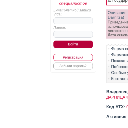
⚠️ Госуда
специалистов
E-mail учетной записи
Описание 
Vidal:
Darnitsa)
Приведенна
использова
Пароль:
лекарствен
Дата обнов
Форма вы
Фармако-
Регистрация
Показан
Забыли пароль?
Побочно
Особые 
Контакт
Владелец 
ДАРНИЦА 
Код ATX:
Активное 