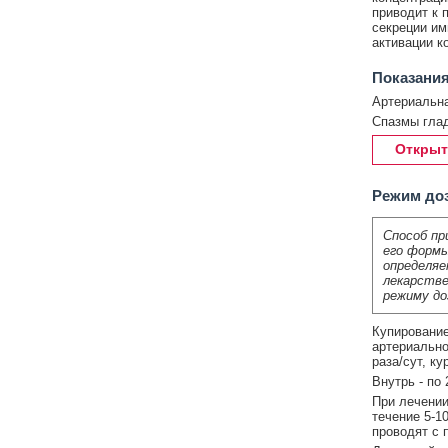
приводит к 
секреции им
активации к
Показания
Артериальна
Спазмы глад
Открыт
Режим до
Способ пр
его формы
определяе
лекарстве
режиму до
Купирование 
артериально
раза/сут, ку
Внутрь - по 
При лечении
течение 5-1
проводят с 