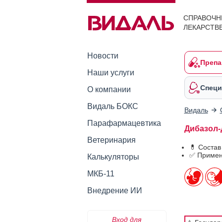
СПРАВОЧН
ЛЕКАРСТВ
Новости
Препа
Наши услуги
Специ
О компании
Видаль БОКС
Видаль
Парафармацевтика
Дибазол-
Ветеринария
💊 Соста
✅ Примен
Калькуляторы
МКБ-11
Внедрение ИИ
Вход для