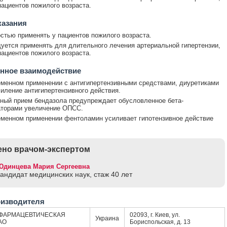
пациентов пожилого возраста.
казания
стью применять у пациентов пожилого возраста.
уется применять для длительного лечения артериальной гипертензии,
пациентов пожилого возраста.
нное взаимодействие
менном применении с антигипертензивными средствами, диуретиками
иление антигипертензивного действия.
ый прием бендазола предупреждает обусловленное бета-
аторами увеличение ОПСС.
менном применении фентоламин усиливает гипотензивное действие
но врачом-экспертом
Юдинцева Мария Сергеевна
кандидат медицинских наук, стаж 40 лет
оизводителя
ФАРМАЦЕВТИЧЕСКАЯ
02093, г. Киев, ул.
Украина
АО
Бориспольская, д. 13