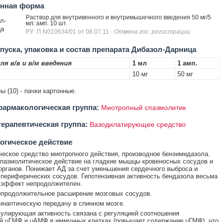
енная форма
Раствор для внутривенного и внутримышечного введения 50 мг/5
л-
мл: амп. 10 шт.
ца
РУ: П N010634/01 от 08.07.11
- Отмена гос. регистрации
уска, упаковка и состав препарата Дибазол-Дарница
ля в/в и в/м введения
1 мл
1 амп.
10 мг
50 мг
ы (10) - пачки картонные.
армакологическая группа:
Миотропный спазмолитик
ерапевтическая группа:
Вазодилатирующее средство
огическое действие
еское средство миотропного действия, производное бензимидазола.
пазмолитическое действие на гладкие мышцы кровеносных сосудов и
органов. Понижает АД за счет уменьшения сердечного выброса и
периферических сосудов. Гипотензивная активность бендазола весьма
 эффект непродолжителен.
епродолжительное расширение мозговых сосудов.
инаптическую передачу в спинном мозге.
лирующая активность связана с регуляцией соотношения
й цГМФ и цАМФ в иммунных клетках (повышает содержание цГМФ), что