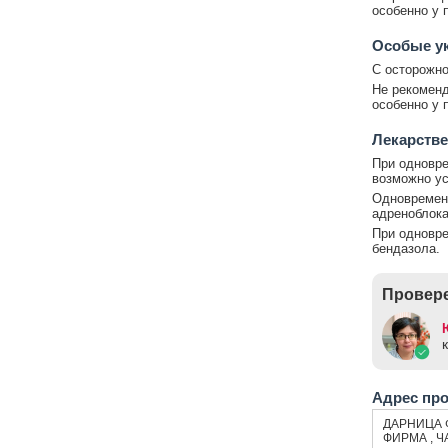
особенно у 
Особые у
С осторожно
Не рекоменд
особенно у 
Лекарстве
При одновре
возможно ус
Одновременн
адреноблок
При одновре
бендазола.
Провере
Адрес пр
ДАРНИЦА 
ФИРМА , Ч