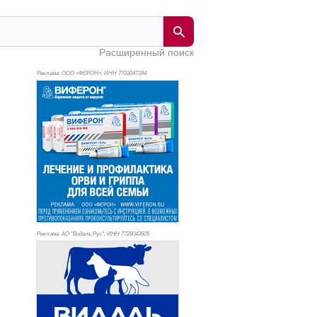
Расширенный поиск
Реклама. ООО «ФЕРОН», ИНН 773
3047394
Реклама. АО "Видаль Рус", ИНН 772
8043605