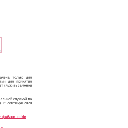
ачена только для
тами для принятия
ет служить заменой
альной службой по
) 15 сентября 2020
и файлов cookie
и»