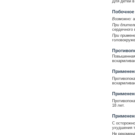
Для детей в 
Побочное
Возможно:
а
При длител
сердечного 
При примене
головокруже
Противоп
Повышенная 
вскармливан
Применени
Противопока
вскармливан
Применени
Противопока
18 лет.
Применен
С осторожно
ухудшения т
Не рекоменд