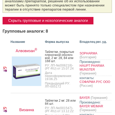
аналогами препаратов
, решение об их использовании
может быть принято только специалистом при назначении
терапии в отсутствие препаратов первой линии.
Скрыть групповые и нозологические аналоги
Групповые аналоги: 8
Название
Форма выпуска
Владелец рег. уд.
®
Алвовизан
Таб­летки, пок­ры­тые
SOPHARMA
пле­ноч­ной обо­лоч­
(Болгария)
кой, 2 мг: 28, 84 или
168 шт.
Произведено:
РУ: ЛП-№(006218)-
HAUPT PHARMA
(РГ-RU) от 15.07.24
MUNSTER
Дата
(Германия)
переоформления:
контакты:
19.06.25
СОФАРМА РУС ООО
Предыдущий РУ:
(Россия)
ЛП-005172
(Германия)
BAYER
Таб­летки 2 мг: 28 или
Произведено:
84 шт.
BAYER WEIMAR
РУ: ЛП-№(001547)-
Визанна
(Германия)
(РГ-RU) от 13.12.22
контакты: