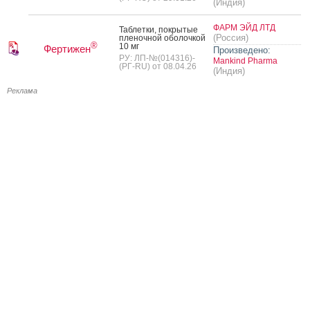
(Индия)
ФАРМ ЭЙД ЛТД
Таб­летки, пок­ры­тые
(Россия)
пле­ноч­ной обо­лоч­кой
®
10 мг
Фертижен
Произведено:
РУ: ЛП-№(014316)-
Mankind Pharma
(РГ-RU) от 08.04.26
(Индия)
Реклама