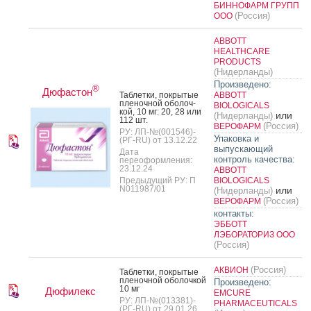
БИННОФАРМ ГРУПП
(Россия)
ООО
ABBOTT
HEALTHCARE
PRODUCTS
(Нидерланды)
Произведено:
®
Дюфастон
Таб­летки, пок­ры­тые
ABBOTT
пле­ноч­ной обо­лоч­
BIOLOGICALS
кой, 10 мг: 20, 28 или
или
(Нидерланды)
112 шт.
(Россия)
ВЕРОФАРМ
РУ: ЛП-№(001546)-
Упаковка и
(РГ-RU) от 13.12.22
выпускающий
Дата
контроль качества:
переоформления:
23.12.24
ABBOTT
Предыдущий РУ: П
BIOLOGICALS
N011987/01
или
(Нидерланды)
(Россия)
ВЕРОФАРМ
контакты:
ЭББОТТ
ЛЭБОРАТОРИЗ ООО
(Россия)
(Россия)
АКВИОН
Таб­летки, пок­ры­тые
пле­ноч­ной обо­лоч­кой
Произведено:
10 мг
Дюфилекс
EMCURE
РУ: ЛП-№(013381)-
PHARMACEUTICALS
(РГ-RU) от 29.01.26