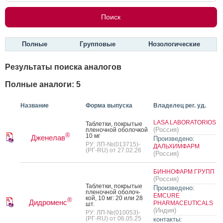
Полные
Групповые
Нозологические
Результаты поиска аналогов
Полные аналоги: 5
Название
Форма выпуска
Владелец рег. уд.
LASA LABORATORIOS
Таб­летки, пок­ры­тые
(Россия)
пле­ноч­ной обо­лоч­кой
®
10 мг
Дженелав
Произведено:
РУ: ЛП-№(013715)-
ДАЛЬХИМФАРМ
(РГ-RU) от 27.02.26
(Россия)
БИННОФАРМ ГРУПП
(Россия)
Таб­летки, пок­ры­тые
Произведено:
пле­ноч­ной обо­лоч­
EMCURE
кой, 10 мг: 20 или 28
®
Дидроменс
PHARMACEUTICALS
шт.
(Индия)
РУ: ЛП-№(010053)-
(РГ-RU) от 06.05.25
контакты: