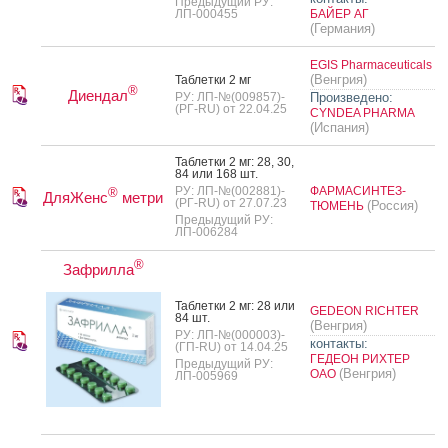
Предыдущий РУ:
ЛП-000455
БАЙЕР АГ
(Германия)
EGIS Pharmaceuticals
(Венгрия)
Таб­летки 2 мг
®
Диендал
РУ: ЛП-№(009857)-
Произведено:
(РГ-RU) от 22.04.25
CYNDEA PHARMA
(Испания)
Таб­летки 2 мг: 28, 30,
84 или 168 шт.
РУ: ЛП-№(002881)-
ФАРМАСИНТЕЗ-
®
ДляЖенс
метри
(РГ-RU) от 27.07.23
(Россия)
ТЮМЕНЬ
Предыдущий РУ:
ЛП-006284
®
Зафрилла
Таб­летки 2 мг: 28 или
GEDEON RICHTER
84 шт.
(Венгрия)
РУ: ЛП-№(000003)-
контакты:
(ГП-RU) от 14.04.25
ГЕДЕОН РИХТЕР
Предыдущий РУ:
(Венгрия)
ОАО
ЛП-005969