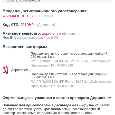
Владелец регистрационного удостоверения:
ФАРМКОНЦЕПТ, ООО
(Россия)
Код ATX:
J01DH04
(Дорипенем)
Активное вещество:
дорипенем
(doripenem)
Rec.INN
зарегистрированное ВОЗ
Лекарственные формы
Порошок для приготовления раствора для инфузий
250 мг: фл. 1 шт.
РУ: ЛП-№(006354)-(РГ-RU) от 29.07.24
- Действующее
Предыдущий РУ: ЛП-007920
Дорипенем
Порошок для приготовления раствора для инфузий
500 мг: фл. 1 шт.
РУ: ЛП-№(006354)-(РГ-RU) от 29.07.24
- Действующее
Предыдущий РУ: ЛП-007920
Форма выпуска, упаковка и состав препарата Дорипенем
Порошок для приготовления раствора для инфузий
от белого
до светло-желтого цвета, кристаллический; восстановленный
раствор: прозрачный, от белого до светло-желтого цвета.