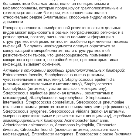
большинством бета-лактамаз, включая пенициллиназы и
цефалоспориназы, которые продуцируют грамположительные и
грамотрицательными бактерии; исключение составляют
относительно редкие β-лактамазы, способные гидролизовать
дорипенем.
Распространенность приобретенной резистентности отдельных
видов может варьировать в разных географических регионах и в
разное время, поэтому очень важно наличие информации о
структуре местной резистентности, особенно при лечении тяжелых
инфекций. В случаях необходимости следует обратиться за
консультацией к микробиологам, если структура местной
резистентности такова, что целесообразность применения
конкретного препарата, по крайней мере, при некоторых типах
инфекции, вызывает сомнения.
Активен в отношении аэробных грамположительных бактерий:
Enterococcus faecalis, Staphylococcus aureus (штаммы,
чувствительные к метициллину), Staphylococcus epidermidis
(штаммы, чувствительные к метициллину), Staphylococcus
haemolyticus (штаммы, чувствительные к метициллину),
Streptococcus agalactiae (включая штаммы, резистентные к
макролидам), Staphylococcus saprophyticus, Streptococcus
intermedius, Streptococcus constellatus, Streptococcus pneumoniae
(включая штаммы, резистентные к пенициллину или цефтриаксону),
Streptococcus pyogenes, Streptococcus viridans (включая штаммы,
умеренно чувствительные и резистентные к пенициллину);
аэробных
грамотрицательных бактерий:
Acinetobacter baumannii,
Acinetobacter calcoaceticus, Aeromonas hydrophila, Citrobacter
diversus, Citrobacter freundii (включая штаммы, резистентные к
цефтазидиму), Enterobacter aerogenes, Enterobacter cloacae (включая