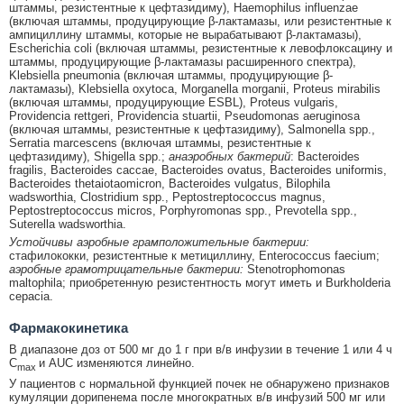
штаммы, резистентные к цефтазидиму), Haemophilus influenzae
(включая штаммы, продуцирующие β-лактамазы, или резистентные к
ампициллину штаммы, которые не вырабатывают β-лактамазы),
Escherichia coli (включая штаммы, резистентные к левофлоксацину и
штаммы, продуцирующие β-лактамазы расширенного спектра),
Klebsiella pneumonia (включая штаммы, продуцирующие β-
лактамазы), Klebsiella oxytoca, Morganella morganii, Proteus mirabilis
(включая штаммы, продуцирующие ESBL), Proteus vulgaris,
Providencia rettgeri, Providencia stuartii, Pseudomonas aeruginosa
(включая штаммы, резистентные к цефтазидиму), Salmonella spp.,
Serratia marcescens (включая штаммы, резистентные к
цефтазидиму), Shigella spp.;
анаэробных бактерий
: Bacteroides
fragilis, Bacteroides caccae, Bacteroides ovatus, Bacteroides uniformis,
Bacteroides thetaiotaomicron, Bacteroides vulgatus, Bilophila
wadsworthia, Clostridium spp., Peptostreptococcus magnus,
Peptostreptococcus micros, Porphyromonas spp., Prevotella spp.,
Suterella wadsworthia.
Устойчивы аэробные грамположительные бактерии:
стафилококки, резистентные к метициллину, Enterococcus faecium;
аэробные грамотрицательные бактерии:
Stenotrophomonas
maltophila; приобретенную резистентность могут иметь и Burkholderia
cepacia.
Фармакокинетика
В диапазоне доз от 500 мг до 1 г при в/в инфузии в течение 1 или 4 ч
C
и AUC изменяются линейно.
max
У пациентов с нормальной функцией почек не обнаружено признаков
кумуляции дорипенема после многократных в/в инфузий 500 мг или