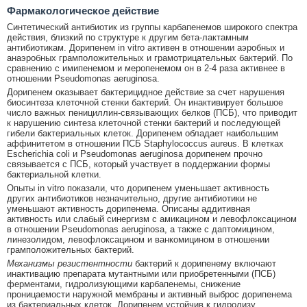
Фармакологическое действие
Синтетический антибиотик из группы карбапенемов широкого спектра
действия, близкий по структуре к другим бета-лактамным
антибиотикам. Дорипенем in vitro активен в отношении аэробных и
анаэробных грамположительных и грамотрицательных бактерий. По
сравнению с имипенемом и меропенемом он в 2-4 раза активнее в
отношении Pseudomonas aeruginosa.
Дорипенем оказывает бактерицидное действие за счет нарушения
биосинтеза клеточной стенки бактерий. Он инактивирует большое
число важных пенициллин-связывающих белков (ПСБ), что приводит
к нарушению синтеза клеточной стенки бактерий и последующей
гибели бактериальных клеток. Дорипенем обладает наибольшим
аффинитетом в отношении ПСБ Staphylococcus aureus. В клетках
Escherichia coli и Pseudomonas aeruginosa дорипенем прочно
связывается с ПСБ, который участвует в поддержании формы
бактериальной клетки.
Опыты in vitro показали, что дорипенем уменьшает активность
других антибиотиков незначительно, другие антибиотики не
уменьшают активность дорипенема. Описаны аддитивная
активность или слабый синергизм с амикацином и левофлоксацином
в отношении Pseudomonas aeruginosa, а также с даптомицином,
линезолидом, левофлоксацином и ванкомицином в отношении
грамположительных бактерий.
Механизмы резистентности
бактерий к дорипенему включают
инактивацию препарата мутантными или приобретенными (ПСБ)
ферментами, гидролизующими карбапенемы, снижение
проницаемости наружной мембраны и активный выброс дорипенема
из бактериальных клеток. Дорипенем устойчив к гидролизу