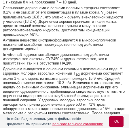
1 г каждые 8 ч на протяжении 7 – 10 дней.
Связывание дорипенема с белками плазмы в среднем составляет
8.1% и не зависит от его концентрации в плазме крови. V
равен
d
приблизительно 16.8 л, что близко к объему внеклеточной жидкости
у человека (18.2 л). Дорипенем хорошо проникает в ткани матки,
предстательной железы, желчного пузыря и мочу, а также
ретроперитонеальную жидкость, достигая там концентраций,
превышающих МИК.
Активное вещество биотрансформируется в микробиологически
неактивный метаболит преимущественно под действием
дегидропептидазы-I.
In vitro наблюдался метаболизм дорипенема под действием
изоферментов системы CYP450 и других ферментов, как в
присутствии, так и в отсутствии НАДФ.
Дорипенем выводится в основном почками в неизмененном виде. У
здоровых молодых взрослых конечный T
дорипенема составляет
1/2
около 1 ч, а клиренс из плазмы равен примерно 15.9 л/ч. Средний
почечный клиренс составляет 10.3 л/ч. Величина этого показателя,
наряду со значимым снижением элиминации дорипенема при его
введении одновременно с пробенецидом свидетельствует о том, что
дорипенем подвергается как клубочковой фильтрации, так и
почечной секреции. У здоровых молодых взрослых после
однократного приема дорипенема в дозе 500 мг 71% дозы
обнаружено в моче в виде неизмененного дорипенема и 15% - в виде
метаболита с раскрытым циклом соответственно. После введения
здоровым взрослым молодого возраста одной дозы (500 мг)
На сайте Видаль используются файлы cookie
Ok
радиоактивно меченного дорипенема в кале было обнаружено менее
Продолжая, вы принимаете
пользовательское соглашение
.
1% общей радиоактивности.