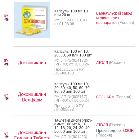
Кап­су­лы 100 мг: 10
Барнаульский завод
или 20 шт.
медицинских
РУ: ЛСР-006131/08
(Россия)
препаратов
от 01.08.08
Кап­су­лы 100 мг: 10,
20, 30, 50 или 100 шт.
РУ: ЛП-№(014172)-
Доксициклин
(Россия)
АТОЛЛ
(РГ-RU) от 30.03.26
Предыдущий РУ:
ЛС-000168
Кап­су­лы 100 мг: 10,
20, 30, 40, 50, 60, 70,
80, 90 или 100 шт.
Доксициклин
РУ: ЛП-№(005717)-
(Россия)
ВЕЛФАРМ
Велфарм
(РГ-RU) от 10.06.24
Предыдущий РУ:
ЛП-005688
Таб­летки дис­перги­ру­
емые 100 мг: 6, 10,
(Россия)
АТОЛЛ
12, 18, 20, 24, 30, 40,
Произведено:
ОЗОН
50, 60 или 100 шт.
Доксициклин
(Россия)
РУ: ЛП-№(001423)-
Солюшн Таблетс