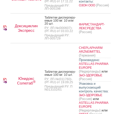
(РГ-RU) от 17.11.22
контакты:
(Россия)
ОЗОН ООО
Предыдущий РУ:
ЛП-005198
Таб­летки дис­перги­ру­
емые 100 мг: 10 или
20 шт.
ФАРМСТАНДАРТ-
Доксициклин
РУ: ЛП-№(000607)-
ЛЕКСРЕДСТВА
Экспресс
(РГ-RU) от 03.03.22
(Россия)
Предыдущий РУ:
ЛП-005729
CHEPLAPHARM
ARZNEIMITTEL
(Германия)
Произведено:
ASTELLAS PHARMA
EUROPE
или
(Нидерланды)
Таб­летки дис­перги­ру­
емые 100 мг: 10 шт.
ЗиО-ЗДОРОВЬЕ
Юнидокс
(Россия)
РУ: ЛП-№(011760)-
®
(РГ-RU) от 19.09.25
Солютаб
Упаковка и
Предыдущий РУ: П
выпускающий
N013102/01
контроль качества:
ЗиО-ЗДОРОВЬЕ
или
(Россия)
ASTELLAS PHARMA
EUROPE
или
(Нидерланды)