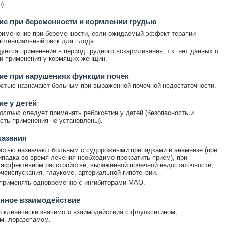
).
е при беременности и кормлении грудью
рименение при беременности, если ожидаемый эффект терапии
отенциальный риск для плода.
уется применение в период грудного вскармливания, т.к. нет данных о
и применения у кормящих женщин.
ие при нарушениях функции почек
стью назначают больным при выраженной почечной недостаточности.
е у детей
ностью
следует применять ребоксетин у детей (безопасность и
ть применения не установлены).
казания
стью назначают больным с судорожными припадками в анамнезе (при
ипадка во время лечения необходимо прекратить прием), при
аффективном расстройстве, выраженной почечной недостаточности,
чеиспускания, глаукоме, артериальной гипотензии.
применять одновременно с ингибиторами МАО.
нное взаимодействие
 клинически значимого взаимодействия с флуоксетином,
м, лоразепамом.