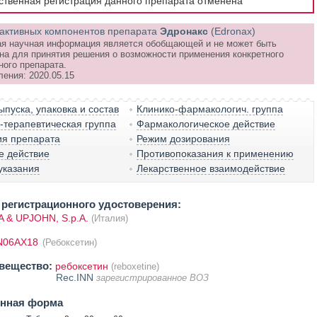
рственная регистрация данного препарата отменена
активных компонентов препарата
Эдронакс
(Edronax)
я научная информация является обобщающей и не может быть
на для принятия решения о возможности применения конкретного
ного препарата.
ления: 2020.05.15
пуска, упаковка и состав
Клинико-фармакологич. группа
терапевтическая группа
Фармакологическое действие
ия препарата
Режим дозирования
е действие
Противопоказания к применению
указания
Лекарственное взаимодействие
регистрационного удостоверения:
 & UPJOHN, S.p.A.
(Италия)
N06AX18
(Ребоксетин)
вещество:
ребоксетин
(reboxetine)
Rec.INN
зарегистрированное ВОЗ
енная форма