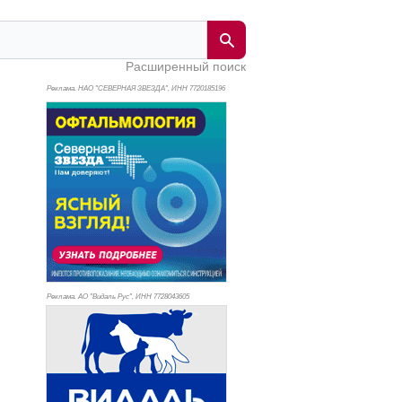
Расширенный поиск
Реклама. НАО "СЕВЕРНАЯ ЗВЕЗДА", ИНН 772
0185196
Реклама. АО "Видаль Рус", ИНН 772
8043605