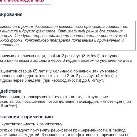
ь список кодов МКБ
зирования
именения и режим дозирования конкретного препарата зависят от
 выпуска и других факторов. Оптимальный режим дозирования
т врач. Следует строго соблюдать соответствие используемой
нной формы конкретного препарата показаниям к применению и
зирования.
висимо от приема пищи, по 4 мг 2 раза/сут (8 мг/сут); в случае
ого клинического эффекта через 3 недели возможно увеличение дозы
.
ациентов старше 65 лет и у больных с почечной или умеренно
еченочной недостаточностью - по 2 мг 2 раза/сут (4 мг/сут) с
 дозы через 3 недели (при необходимости) до 6 мг/сут.
 действие
бессонница, головокружение, сухость во рту, затруднение
ния, запор, повышенное потоотделение, тахикардия, импотенция (при
8 мг/сут).
оказания к применению
чувствительность к ребоксетину.
ностью
следует применять ребоксетин при беременности, в период
кармливания, у детей (безопасность и эффективность применения не