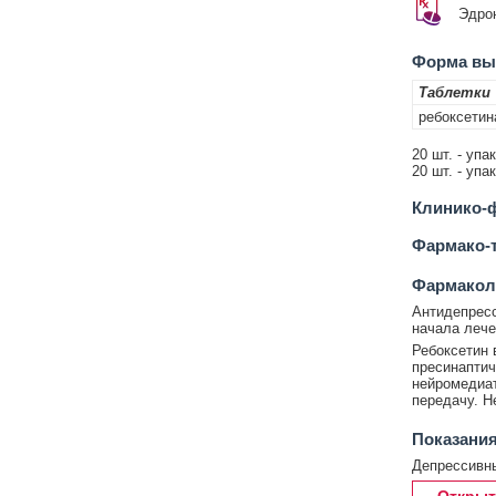
Эдро
Форма вып
Таблетки
ребоксетин
20 шт. - упа
20 шт. - упа
Клинико-ф
Фармако-т
Фармакол
Антидепресс
начала лече
Ребоксетин 
пресинаптич
нейромедиат
передачу. Н
Показания
Депрессивны