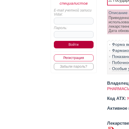
⚠️ Госуда
специалистов
E-mail учетной записи
Описание 
Vidal:
Приведенна
использова
лекарствен
Пароль:
Дата обнов
Форма вы
Фармако-
Показан
Регистрация
Побочно
Забыли пароль?
Особые 
Владелец 
PHARMACIA
Код ATX:
Активное 
Лекарств