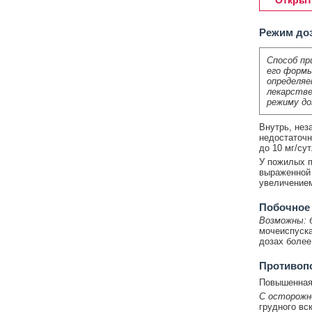
Открыт
Режим до
Способ пр
его формы
определяе
лекарстве
режиму до
Внутрь, неза
недостаточн
до 10 мг/сут
У пожилых п
выраженной п
увеличением
Побочное
Возможны:
мочеиспуска
дозах более 
Противоп
Повышенная 
С осторож
грудного вс