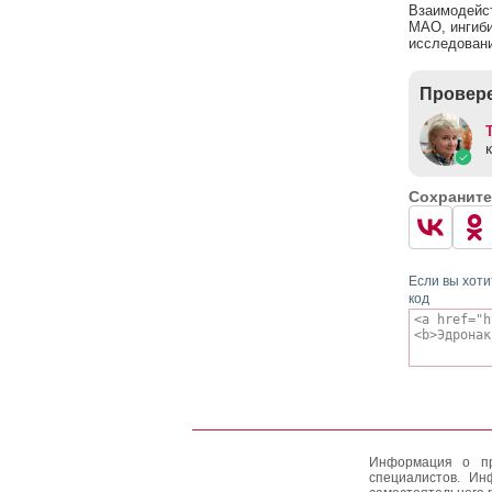
Взаимодейст
МАО, ингиби
исследовани
Провере
Сохраните
Если вы хоти
код
Информация о пр
специалистов. Ин