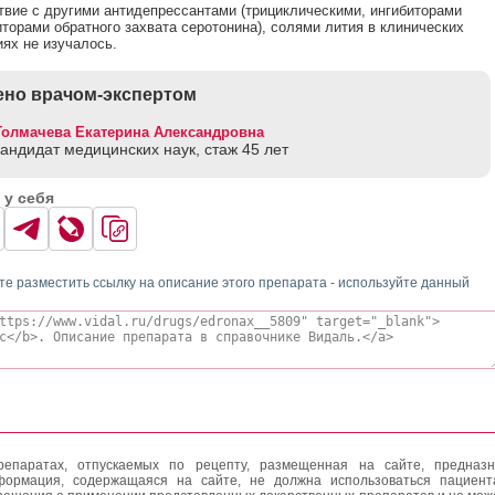
вие с другими антидепрессантами (трициклическими, ингибиторами
торами обратного захвата серотонина), солями лития в клинических
ях не изучалось.
но врачом-экспертом
Толмачева Екатерина Александровна
кандидат медицинских наук, стаж 45 лет
 у себя
те разместить ссылку на описание этого препарата - используйте данный
епаратах, отпускаемых по рецепту, размещенная на сайте, предназн
формация, содержащаяся на сайте, не должна использоваться пациен