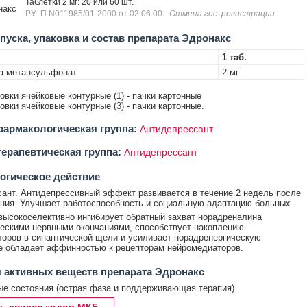
Таблетки 2 мг: 20 или 60 шт.
накс
РУ: П N011985/01-2000 от 02.06.00
- Отмена гос. регистрации
уска, упаковка и состав препарата Эдронакс
1 таб.
а метансульфонат
2 мг
ковки ячейковые контурные (1) - пачки картонные
ковки ячейковые контурные (3) - пачки картонные.
армакологическая группа:
Антидепрессант
ерапевтическая группа:
Антидепрессант
огическое действие
ант. Антидепрессивный эффект развивается в течение 2 недель после
ния. Улучшает работоспособность и социальную адаптацию больных.
высокоселективно ингибирует обратный захват норадреналина
ескими нервными окончаниями, способствует накоплению
оров в синаптической щели и усиливает норадренергическую
е обладает аффинностью к рецепторам нейромедиаторов.
 активных веществ препарата Эдронакс
е состояния (острая фаза и поддерживающая терапия).