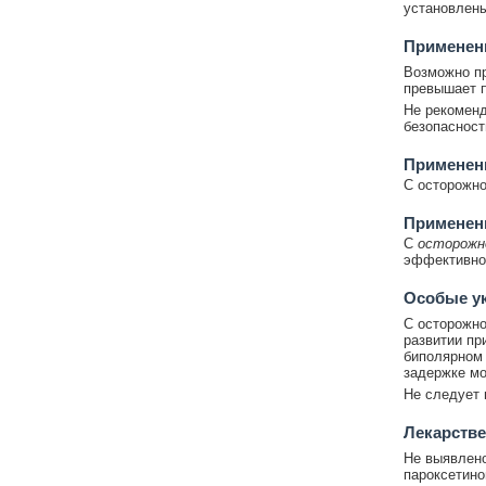
установлены
Применени
Возможно п
превышает п
Не рекоменд
безопасност
Применен
С осторожно
Применени
С
осторож
эффективнос
Особые у
С осторожно
развитии пр
биполярном 
задержке мо
Не следует 
Лекарстве
Не выявлено
пароксетино