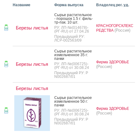
Название
Форма выпуска
Владелец рег. уд.
Сырье рас­ти­тель­ное
- по­рошок 1.5 г: филь­
тр-пак. 10 шт.
КРАСНОГОРСКЛЕКС
Березы листья
РУ: ЛП-№(014678)-
(Россия)
РЕДСТВА
(РГ-RU) от 27.04.26
Предыдущий РУ:
ЛСР-002563/09
Сырье рас­ти­тель­ное
из­мель­чен­ное 35 г:
пач­ки
Фирма ЗДОРОВЬЕ
Березы листья
РУ: ЛП-№(006725)-
(Россия)
(РГ-RU) от 30.08.24
Предыдущий РУ: Р
N002687/01
Березы листья
Сырье рас­ти­тель­ное
из­мель­чен­ное 50 г:
пач­ки
Фирма ЗДОРОВЬЕ
РУ: ЛП-№(006725)-
(Россия)
(РГ-RU) от 30.08.24
Предыдущий РУ: Р
N002687/01