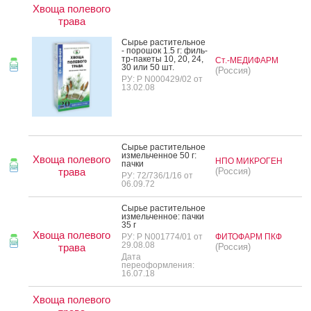
Хвоща полевого
трава
Сырье рас­ти­тель­ное
- по­рошок 1.5 г: филь­
тр-па­кеты 10, 20, 24,
Ст.-МЕДИФАРМ
30 или 50 шт.
(Россия)
РУ: Р N000429/02 от
13.02.08
Сырье рас­ти­тель­ное
из­мель­чен­ное 50 г:
Хвоща полевого
НПО МИКРОГЕН
пач­ки
трава
(Россия)
РУ: 72/736/1/16 от
06.09.72
Сырье рас­ти­тель­ное
из­мель­чен­ное: пач­ки
35 г
Хвоща полевого
РУ: Р N001774/01 от
ФИТОФАРМ ПКФ
29.08.08
трава
(Россия)
Дата
переоформления:
16.07.18
Хвоща полевого