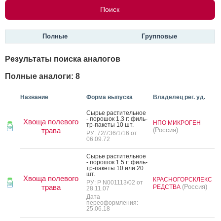
Полные
Групповые
Результаты поиска аналогов
Полные аналоги: 8
Название
Форма выпуска
Владелец рег. уд.
Сырье рас­ти­тель­ное
- по­рошок 1.3 г: филь­
Хвоща полевого
НПО МИКРОГЕН
тр-па­кеты 10 шт.
трава
(Россия)
РУ: 72/736/1/16 от
06.09.72
Сырье рас­ти­тель­ное
- по­рошок 1.5 г: филь­
тр-па­кеты 10 или 20
шт.
Хвоща полевого
КРАСНОГОРСКЛЕКС
РУ: Р N001113/02 от
трава
(Россия)
РЕДСТВА
28.11.07
Дата
переоформления:
25.06.18