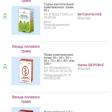
трава
Сырье рас­ти­тель­ное
из­мель­чен­ное: пач­ки
50 г
РУ: Р N001774/01 от
ФИТОФАРМ ПКФ
29.08.08
(Россия)
Дата
переоформления:
16.07.18
Хвоща полевого
трава
Тра­ва из­мель­чен­ная:
пач­ки 30 г, 40 г, 50 г,
60 г, 70 г, 80 г, 90 г или
100 г
Фирма ЗДОРОВЬЕ
РУ: ЛП-№(003471)-
(Россия)
(РГ-RU) от 20.10.23
Предыдущий РУ: Р
N003011/02
Хвоща полевого
трава
Тра­ва по­рошок 1.5 г: