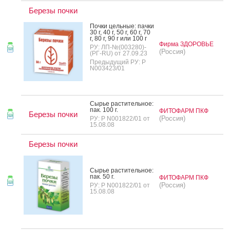
Березы почки
Поч­ки цель­ные: пач­ки
30 г, 40 г, 50 г, 60 г, 70
г, 80 г, 90 г или 100 г
Фирма ЗДОРОВЬЕ
РУ: ЛП-№(003280)-
(Россия)
(РГ-RU) от 27.09.23
Предыдущий РУ: Р
N003423/01
Сырье рас­ти­тель­ное:
пак. 100 г.
ФИТОФАРМ ПКФ
Березы почки
(Россия)
РУ: Р N001822/01 от
15.08.08
Березы почки
Сырье рас­ти­тель­ное:
пак. 50 г.
ФИТОФАРМ ПКФ
(Россия)
РУ: Р N001822/01 от
15.08.08