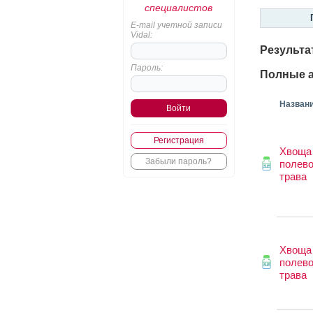
специалистов
E-mail учетной записи
Vidal:
Результа
Пароль:
Полные а
Назван
Регистрация
Хвоща
Забыли пароль?
полево
трава
Хвоща
полево
трава