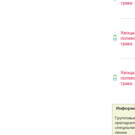
трава
Хвоща
полево
трава
Хвоща
полево
трава
Информа
Групповые
препарат
специалис
линии.