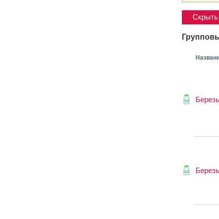
Скрыть 
Групповы
Назван
Березы
Березы