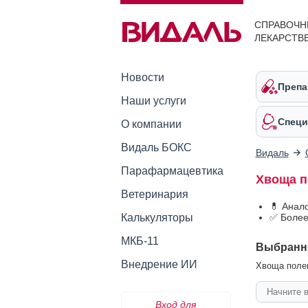
СПРАВОЧН
ЛЕКАРСТВ
Новости
Препа
Наши услуги
Специ
О компании
Видаль БОКС
Видаль
Парафармацевтика
Хвоща п
Ветеринария
💊 Анал
Калькуляторы
✅ Более
МКБ-11
Выбранн
Внедрение ИИ
Хвоща полев
Вход для