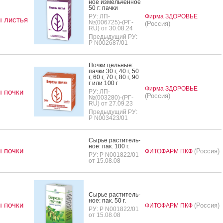
ное из­мель­чен­ное
50 г: пач­ки
РУ: ЛП-
Фирма ЗДОРОВЬЕ
 листья
№(006725)-(РГ-
(Россия)
RU) от 30.08.24
Предыдущий РУ:
Р N002687/01
Поч­ки цель­ные:
пач­ки 30 г, 40 г, 50
г, 60 г, 70 г, 80 г, 90
г или 100 г
Фирма ЗДОРОВЬЕ
 почки
РУ: ЛП-
(Россия)
№(003280)-(РГ-
RU) от 27.09.23
Предыдущий РУ:
Р N003423/01
Сырье рас­ти­тель­
ное: пак. 100 г.
 почки
(Россия)
ФИТОФАРМ ПКФ
РУ: Р N001822/01
от 15.08.08
Сырье рас­ти­тель­
ное: пак. 50 г.
 почки
(Россия)
ФИТОФАРМ ПКФ
РУ: Р N001822/01
от 15.08.08