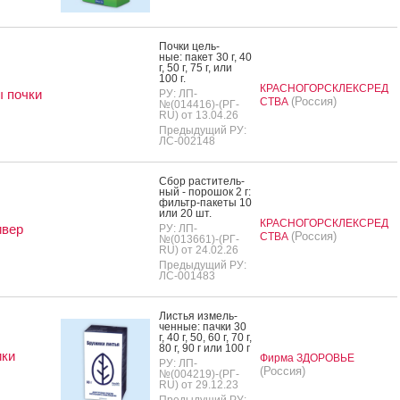
Поч­ки цель­
ные: па­кет 30 г, 40
г, 50 г, 75 г, или
100 г.
КРАСНОГОРСКЛЕКСРЕД
 почки
РУ: ЛП-
(Россия)
СТВА
№(014416)-(РГ-
RU) от 13.04.26
Предыдущий РУ:
ЛС-002148
Сбор рас­ти­тель­
ный - по­рошок 2 г:
филь­тр-па­кеты 10
или 20 шт.
КРАСНОГОРСКЛЕКСРЕД
ивер
РУ: ЛП-
(Россия)
СТВА
№(013661)-(РГ-
RU) от 24.02.26
Предыдущий РУ:
ЛС-001483
Листья из­мель­
чен­ные: пач­ки 30
г, 40 г, 50, 60 г, 70 г,
80 г, 90 г или 100 г
ики
Фирма ЗДОРОВЬЕ
РУ: ЛП-
(Россия)
№(004219)-(РГ-
RU) от 29.12.23
Предыдущий РУ: