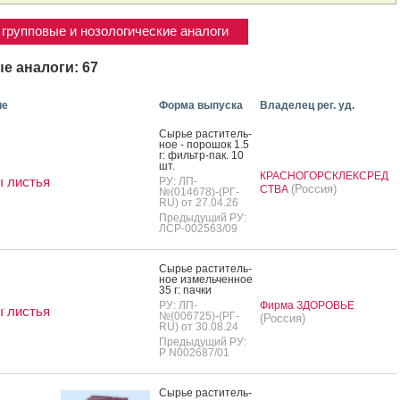
групповые и нозологические аналоги
е аналоги: 67
ие
Форма выпуска
Владелец рег. уд.
Сырье рас­ти­тель­
ное - по­рошок 1.5
г: филь­тр-пак. 10
шт.
КРАСНОГОРСКЛЕКСРЕД
 листья
РУ: ЛП-
(Россия)
СТВА
№(014678)-(РГ-
RU) от 27.04.26
Предыдущий РУ:
ЛСР-002563/09
Сырье рас­ти­тель­
ное из­мель­чен­ное
35 г: пач­ки
РУ: ЛП-
Фирма ЗДОРОВЬЕ
 листья
№(006725)-(РГ-
(Россия)
RU) от 30.08.24
Предыдущий РУ:
Р N002687/01
Сырье рас­ти­тель­