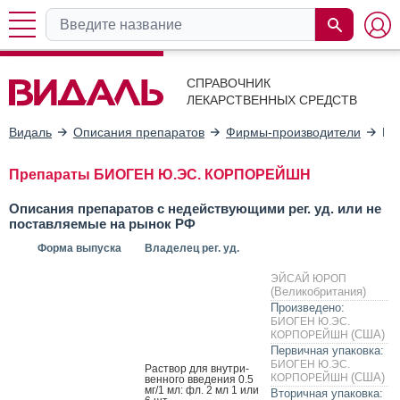
СПРАВОЧНИК
ЛЕКАРСТВЕННЫХ СРЕДСТВ
Видаль
Описания препаратов
Фирмы-производители
БИ
Препараты БИОГЕН Ю.ЭС. КОРПОРЕЙШН
Описания препаратов с недействующими рег. уд. или не
поставляемые на рынок РФ
Форма выпуска
Владелец рег. уд.
ЭЙСАЙ ЮРОП
(Великобритания)
Произведено:
БИОГЕН Ю.ЭС.
(США)
КОРПОРЕЙШН
Первичная упаковка:
БИОГЕН Ю.ЭС.
Рас­твор для внут­ри­
(США)
КОРПОРЕЙШН
вен­но­го вве­дения 0.5
мг/1 мл: фл. 2 мл 1 или
Вторичная упаковка: