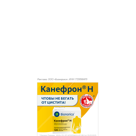
Реклама. ООО «Бионорика», ИНН 772
9590470