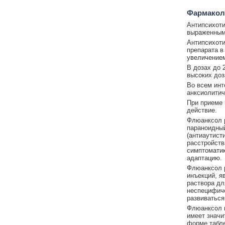
Фармакол
Антипсихоти
выраженным 
Антипсихоти
препарата в
увеличением
В дозах до 
высоких доз
Во всем инт
анксиолитич
При приеме 
действие.
Флюанксол р
параноидны
(антиаутист
расстройств
симптоматик
адаптацию.
Флюанксол р
инъекций, я
раствора дл
неспецифиче
развиваться
Флюанксол в
имеет значи
форме табле