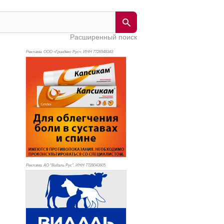
Расширенный поиск
Реклама. ООО «Гриндекс Рус», ИНН 772
6548343
Реклама. АО "Видаль Рус", ИНН 772
8043605