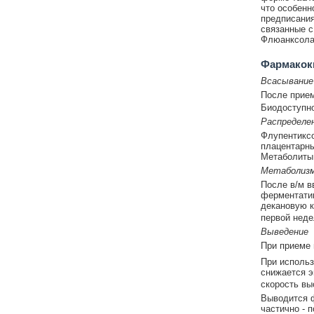
что особенн
предписания
связанные с
Флюанксола 
Фармакок
Всасывание
После прием
Биодоступно
Распределе
Флупентиксо
плацентарны
Метаболиты 
Метаболиз
После в/м в
ферментатив
декановую к
первой неде
Выведение
При приеме 
При использ
снижается э
скорость вы
Выводится ф
частично - п