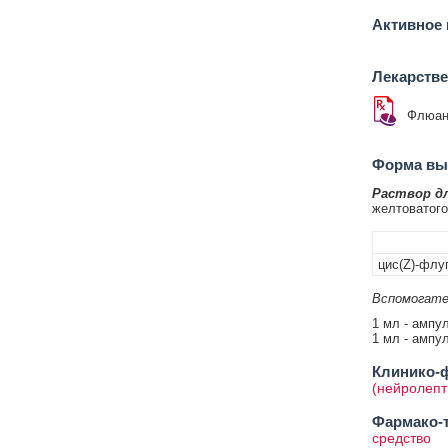
Активное 
Лекарств
Флюан
Форма вып
Раствор дл
желтоватого
цис(Z)-флу
Вспомогате
1 мл - ампул
1 мл - ампул
Клинико-ф
(нейролепт
Фармако-т
средство