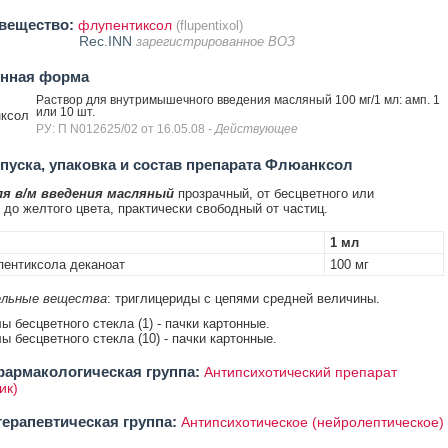
вещество:
флупентиксол
(flupentixol)
Rec.INN
зарегистрированное ВОЗ
енная форма
Раствор для внутримышечного введения масляный 100 мг/1 мл: амп. 1
или 10 шт.
ксол
РУ: П N012625/02 от 16.05.08
- Действующее
уска, упаковка и состав препарата Флюанксол
я в/м введения масляный
прозрачный, от бесцветного или
 до желтого цвета, практически свободный от частиц.
1 мл
пентиксола деканоат
100 мг
льные вещества
: триглицериды с цепями средней величины.
ы бесцветного стекла (1) - пачки картонные.
ы бесцветного стекла (10) - пачки картонные.
армакологическая группа:
Антипсихотический препарат
ик)
ерапевтическая группа:
Антипсихотическое (нейролептическое)