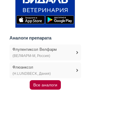
Аналоги препарата
Флупентиксол Велфарм
(ВЕЛФАРМ-М, Россия)
Флюанксол
(H.LUNDBECK, Дания)
Все аналоги