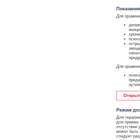
Показани
Для примене
депре
иници
хрони
психо
остры
эмоци
гипно
предр
Для примене
психо
бреда
аутиз
Открыт
Режим до
Для терапи
для приема в
отсутствии 
может быть 
следует раз