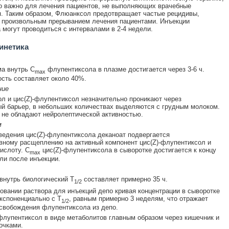
о важно для лечения пациентов, не выполняющих врачебные
. Таким образом, Флюанксол предотвращает частые рецидивы,
 произвольным прерыванием лечения пациентами. Инъекции
могут проводиться с интервалами в 2-4 недели.
инетика
а внутрь C
флупентиксола в плазме достигается через 3-6 ч.
max
сть составляет около 40%.
ние
л и цис(Z)-флупентиксол незначительно проникают через
й барьер, в небольших количествах выделяются с грудным молоком.
не обладают нейролептической активностью.
м
ведения цис(Z)-флупентиксола деканоат подвергается
ному расщеплению на активный компонент цис(Z)-флупентиксол и
ислоту. C
цис(Z)-флупентиксола в сыворотке достигается к концу
max
ли после инъекции.
внутрь биологический T
составляет примерно 35 ч.
1/2
овании раствора для инъекций депо кривая концентрации в сыворотке
кспоненциально с T
, равным примерно 3 неделям, что отражает
1/2
свобождения флупентиксола из депо.
лупентиксол в виде метаболитов главным образом через кишечник и
очками.