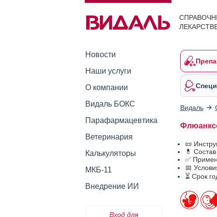
СПРАВОЧН
ЛЕКАРСТВ
Новости
Препа
Наши услуги
Специ
О компании
Видаль БОКС
Видаль
Парафармацевтика
Флюанксо
Ветеринария
📜 Инстр
💊 Соста
Калькуляторы
✅ Примен
📅 Услов
МКБ-11
⏳ Срок г
Внедрение ИИ
Вход для