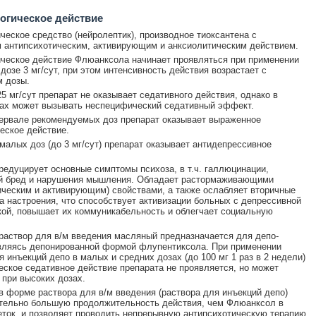
огическое действие
ческое средство (нейролептик), производное тиоксантена с
антипсихотическим, активирующим и анксиолитическим действием.
ческое действие Флюанксола начинает проявляться при применении
 дозе 3 мг/сут, при этом интенсивность действия возрастает с
 дозы.
25 мг/сут препарат не оказывает седативного действия, однако в
ах может вызывать неспецифический седативный эффект.
ервале рекомендуемых доз препарат оказывает выраженное
еское действие.
малых доз (до 3 мг/сут) препарат оказывает антидепрессивное
едуцирует основные симптомы психоза, в т.ч. галлюцинации,
й бред и нарушения мышления. Обладает растормаживающими
ическим и активирующим) свойствами, а также ослабляет вторичные
а настроения, что способствует активизации больных с депрессивной
ой, повышает их коммуникабельность и облегчает социальную
аствор для в/м введения масляный предназначается для депо-
вляясь депонированной формой флупентиксола. При применении
я инъекций депо в малых и средних дозах (до 100 мг 1 раз в 2 недели)
ское седативное действие препарата не проявляется, но может
 при высоких дозах.
 форме раствора для в/м введения (раствора для инъекций депо)
тельно большую продолжительность действия, чем Флюанксол в
ток, и позволяет проводить непрерывную антипсихотическую терапию,