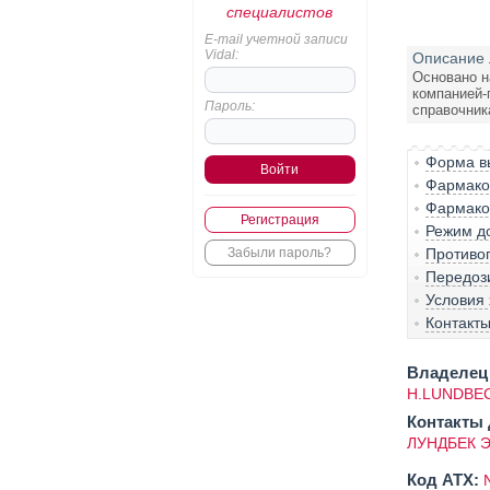
специалистов
E-mail учетной записи
Vidal:
Описание 
Основано н
компанией-
Пароль:
справочник
Форма вы
Фармако-
Фармако
Регистрация
Режим д
Забыли пароль?
Противо
Передоз
Условия
Контакт
Владелец 
H.LUNDBEC
Контакты 
ЛУНДБЕК Э
Код ATX: