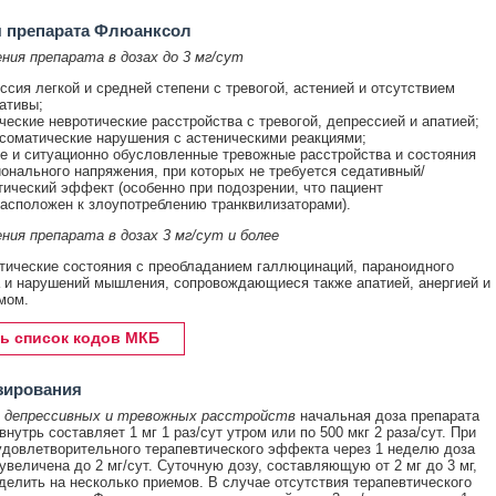
я препарата Флюанксол
ния препарата в дозах до 3 мг/сут
ссия легкой и средней степени с тревогой, астенией и отсутствием
ативы;
ческие невротические расстройства с тревогой, депрессией и апатией;
соматические нарушения с астеническими реакциями;
е и ситуационно обусловленные тревожные расстройства и состояния
онального напряжения, при которых не требуется седативный/
тический эффект (особенно при подозрении, что пациент
асположен к злоупотреблению транквилизаторами).
ния препарата в дозах 3 мг/сут и более
тические состояния с преобладанием галлюцинаций, параноидного
 и нарушений мышления, сопровождающиеся также апатией, анергией и
мом.
ь список кодов МКБ
зирования
и
депрессивных и тревожных расстройств
начальная доза препарата
нутрь составляет 1 мг 1 раз/сут утром или по 500 мкг 2 раза/сут. При
удовлетворительного терапевтического эффекта через 1 неделю доза
увеличена до 2 мг/сут. Суточную дозу, составляющую от 2 мг до 3 мг,
делить на несколько приемов. В случае отсутствия терапевтического