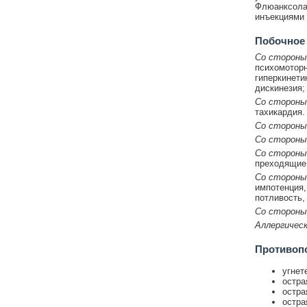
Флюанксола,
инъекциями 
Побочное
Со стороны
психомоторн
гиперкинети
дискинезия;
Со стороны
тахикардия.
Со стороны
Со стороны
Со стороны
преходящие 
Со стороны
импотенция,
потливость,
Со стороны
Аллергическ
Противоп
угнет
остра
остра
остра