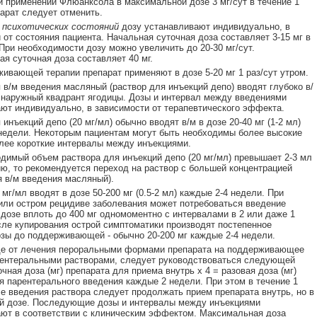
 применении Флюанксола в максимальной дозе 3 мг/сут в течение 1
арат следует отменить.
и
психотических состояний
дозу устанавливают индивидуально, в
 от состояния пациента. Начальная суточная доза составляет 3-15 мг в
 При необходимости дозу можно увеличить до 20-30 мг/сут.
я суточная доза составляет 40 мг.
ивающей терапии препарат применяют в дозе 5-20 мг 1 раз/сут утром.
 в/м введения масляный (раствор для инъекций депо) вводят глубоко в/
 наружный квадрант ягодицы. Дозы и интервал между введениями
ют индивидуально, в зависимости от терапевтического эффекта.
инъекций депо (20 мг/мл) обычно вводят в/м в дозе 20-40 мг (1-2 мл)
недели. Некоторым пациентам могут быть необходимы более высокие
лее короткие интервалы между инъекциями.
димый объем раствора для инъекций депо (20 мг/мл) превышает 2-3 мл
ию, то рекомендуется переход на раствор с большей концентрацией
я в/м введения масляный).
мг/мл вводят в дозе 50-200 мг (0.5-2 мл) каждые 2-4 недели. При
или остром рецидиве заболевания может потребоваться введение
 дозе вплоть до 400 мг одномоментно с интервалами в 2 или даже 1
ле купирования острой симптоматики производят постепенное
зы до поддерживающей - обычно 20-200 мг каждые 2-4 недели.
де от лечения пероральными формами препарата на поддерживающее
ентеральными растворами, следует руководствоваться следующей
чная доза (мг) препарата для приема внутрь х 4 = разовая доза (мг)
я парентерального введения каждые 2 недели. При этом в течение 1
е введения раствора следует продолжать прием препарата внутрь, но в
й дозе. Последующие дозы и интервалы между инъекциями
ют в соответствии с клиническим эффектом. Максимальная доза