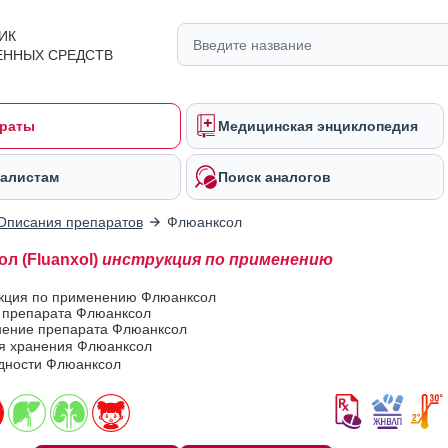
ИК
ЕННЫХ СРЕДСТВ
раты
Медицинская энциклопедия
алистам
Поиск аналогов
Описания препаратов
Флюанксол
л (Fluanxol)
инструкция по применению
укция по применению Флюанксол
в препарата Флюанксол
ение препарата Флюанксол
ия хранения Флюанксол
одности Флюанксол