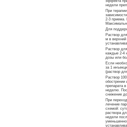
эффекта при
недели преп
При терапи
зависимости
2-3 приема.
Максимальна
Для поддерж
Раствор для
м в верхний
устанавлива
Раствор для 
каждые 2-4 
дозы или бо
Если необхо
за 1 инъекц
(раствор дл
Раствор 100 
обострении 
препарата в
неделю. Пос
снижение до
При перехо
лечение пар
схемой: суто
раствора дл
недели посл
уменьшенно
устанавлива