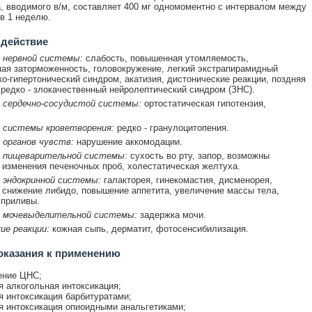
 вводимого в/м, составляет 400 мг одномоментно с интервалом между
в 1 неделю.
 действие
 нервной системы:
слабость, повышенная утомляемость,
ая заторможенность, головокружение, легкий экстрапирамидный
ко-гипертонический синдром, акатизия, дистонические реакции, поздняя
 редко - злокачественный нейролептический синдром (ЗНС).
 сердечно-сосудистой системы:
ортостатическая гипотензия,
 системы кроветворения:
редко - гранулоцитопения.
 органов чувств:
нарушение аккомодации.
 пищеварительной системы:
сухость во рту, запор, возможны
изменения печеночных проб, холестатическая желтуха.
 эндокринной системы:
галакторея, гинекомастия, дисменорея,
 снижение либидо, повышение аппетита, увеличение массы тела,
 приливы.
 мочевыделительной системы:
задержка мочи.
ие реакции:
кожная сыпь, дерматит, фотосенсибилизация.
оказания к применению
ение ЦНС;
я алкогольная интоксикация;
я интоксикация барбитуратами;
я интоксикация опиоидными анальгетиками;