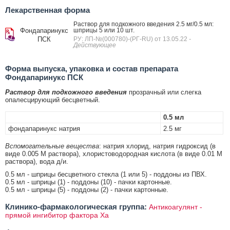
Лекарственная форма
Раствор для подкожного введения 2.5 мг/0.5 мл:
Фондапаринукс
шприцы 5 или 10 шт.
ПСК
РУ: ЛП-№(000780)-(РГ-RU) от 13.05.22
-
Действующее
Форма выпуска, упаковка и состав препарата
Фондапаринукс ПСК
Раствор для подкожного введения
прозрачный или слегка
опалесцирующий бесцветный.
0.5 мл
фондапаринукс натрия
2.5 мг
Вспомогательные вещества
: натрия хлорид, натрия гидроксид (в
виде 0.005 М раствора), хлористоводородная кислота (в виде 0.01 М
раствора), вода д/и.
0.5 мл - шприцы бесцветного стекла (1 или 5) - поддоны из ПВХ.
0.5 мл - шприцы (1) - поддоны (10) - пачки картонные.
0.5 мл - шприцы (5) - поддоны (2) - пачки картонные.
Клинико-фармакологическая группа:
Антикоагулянт -
прямой ингибитор фактора Xa