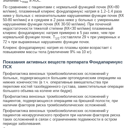
значений C
и AUC.
max
По сравнению с пациентами с нормальной функцией почек (КК>80
мл/мин), плазменный клиренс фондапаринукс натрия в 1.2–1.4 раза
ниже у больных с незначительными нарушениями функции почек (КК
50-80 мл/мин) и в среднем в 2 раза ниже у больных с умеренными
нарушениями функции почек (КК 30-50 мл/мин). При почечной
недостаточности тяжелой степени (КК<30 мл/мин) плазменный
клиренс фондапаринукс натрия примерно в 5 раз ниже, чем при
нормальной функции почек. T
составляли 29 ч при умеренных и
1/2
72 ч при выраженных нарушениях функции почек.
Клиренс фондапаринукс натрия из плазмы крови возрастает с
повышением массы тела (увеличение 9% на 10 кг).
Показания активных веществ препарата Фондапаринукс
ПСК
Профилактика венозных тромбоэмболических осложнений у
больных, подвергающихся большим ортопедическим операциям на
нижних конечностях (в т.ч. оперативные вмешательства при
переломе костей тазобедренного сустава, заместительные операции
большого объема на колене или бедре).
Профилактика венозных тромбоэмболических осложнений у
пациентов, подвергающихся операциям на брюшной полости, при
наличии факторов риска тромбоэмболических осложнений.
Профилактика венозных тромбоэмболических осложнений у
пациентов нехирургического профиля при наличии факторов риска
таких осложнений в связи с ограничением подвижности в остром
периоде заболевания.