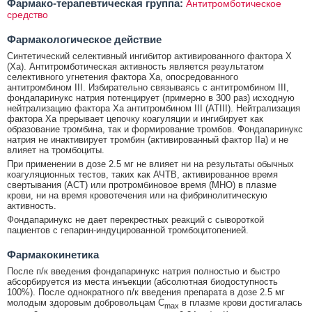
Фармако-терапевтическая группа:
Антитромботическое
средство
Фармакологическое действие
Синтетический селективный ингибитор активированного фактора X
(Xa). Антитромботическая активность является результатом
селективного угнетения фактора Xa, опосредованного
антитромбином III. Избирательно связываясь с антитромбином III,
фондапаринукс натрия потенцирует (примерно в 300 раз) исходную
нейтрализацию фактора Ха антитромбином III (ATIII). Нейтрализация
фактора Ха прерывает цепочку коагуляции и ингибирует как
образование тромбина, так и формирование тромбов. Фондапаринукс
натрия не инактивирует тромбин (активированный фактор IIa) и не
влияет на тромбоциты.
При применении в дозе 2.5 мг не влияет ни на результаты обычных
коагуляционных тестов, таких как АЧТВ, активированное время
свертывания (ACT) или протромбиновое время (МНО) в плазме
крови, ни на время кровотечения или на фибринолитическую
активность.
Фондапаринукс не дает перекрестных реакций с сывороткой
пациентов с гепарин-индуцированной тромбоцитопенией.
Фармакокинетика
После п/к введения фондапаринукс натрия полностью и быстро
абсорбируется из места инъекции (абсолютная биодоступность
100%). После однократного п/к введения препарата в дозе 2.5 мг
молодым здоровым добровольцам C
в плазме крови достигалась
max