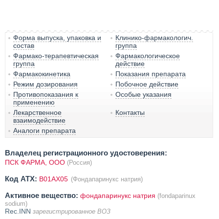
Форма выпуска, упаковка и
Клинико-фармакологич.
состав
группа
Фармако-терапевтическая
Фармакологическое
группа
действие
Фармакокинетика
Показания препарата
Режим дозирования
Побочное действие
Противопоказания к
Особые указания
применению
Лекарственное
Контакты
взаимодействие
Аналоги препарата
Владелец регистрационного удостоверения:
ПСК ФАРМА, OOO
(Россия)
Код ATX:
B01AX05
(Фондапаринукс натрия)
Активное вещество:
фондапаринукс натрия
(fondaparinux
sodium)
Rec.INN
зарегистрированное ВОЗ