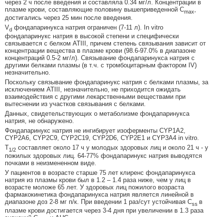
через 2 ч после введения и составляла 0.34 мг/л. Концентрации в
плазме крови, составляющие половину вышеприведенной C
,
max
достигались через 25 мин после введения.
V
фондапаринукса натрия ограничен (7-11 л). In vitro
d
фондапаринукс натрия в высокой степени и специфически
связывается с белком АТIII, причем степень связывания зависит от
концентрации вещества в плазме крови (98.6-97.0% в диапазоне
концентраций 0.5-2 мг/л). Связывание фондапаринукса натрия с
другими белками плазмы (в т.ч. с тромбоцитарным фактором IV)
незначительно.
Поскольку связывание фондапаринукс натрия с белками плазмы, за
исключением АТIII, незначительно, не приходится ожидать
взаимодействия с другими лекарственными веществами при
вытеснении из участков связывания с белками.
Данных, свидетельствующих о метаболизме фондапаринукса
натрия, не обнаружено.
Фондапаринукс натрия не ингибирует изоферменты CYP1A2,
CYP2A6, CYP2C9, CYP2C19, CYP2D6, CYP2E1 и CYP3A4 in vitro.
T
составляет около 17 ч у молодых здоровых лиц и около 21 ч - у
1/2
пожилых здоровых лиц. 64-77% фондапаринукс натрия выводятся
почками в неизмененном виде.
У пациентов в возрасте старше 75 лет клиренс фондапаринукса
натрия из плазмы крови был в 1.2 – 1.4 раза ниже, чем у лиц в
возрасте моложе 65 лет. У здоровых лиц пожилого возраста
фармакокинетика фондапаринукса натрия является линейной в
диапазоне доз 2-8 мг п/к. При введении 1 раз/сут устойчивая C
в
ss
плазме крови достигается через 3-4 дня при увеличении в 1.3 раза