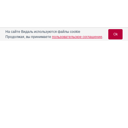
На сайте Видаль используются файлы cookie
Ok
Продолжая, вы принимаете
пользовательское соглашение
.
Содержание
Вход для специалистов
E-mail учетной записи Vidal:
Форма выпуска, упаковка и состав
Клинико-фармакологич. группа
Пароль:
Фармако-терапевтическая группа
Фармакологическое действие
Фармакокинетика
Показания препарата
Регистрация
Забыли пароль?