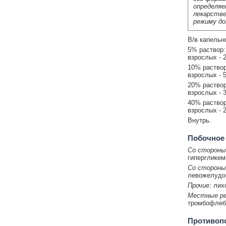
определяе
лекарстве
режиму до
В/в капельн
5% раствор:
взрослых - 2
10% раствор
взрослых - 
20% раствор
взрослых - 
40% раствор
взрослых - 
Внутрь.
Побочное
Со стороны
гипергликем
Со стороны
левожелудоч
Прочие:
лихо
Местные ре
тромбофлеб
Противоп