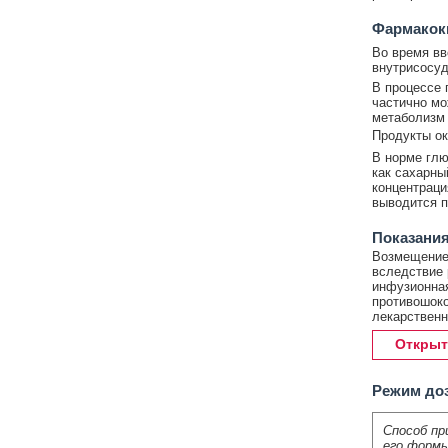
Фармакок
Во время вв
внутрисосуд
В процессе 
частично мо
метаболизм 
Продукты ок
В норме глю
как сахарны
концентраци
выводится п
Показания
Возмещение 
вследствие 
инфузионная
противошоко
лекарственн
Открыт
Режим до
Способ пр
его формы