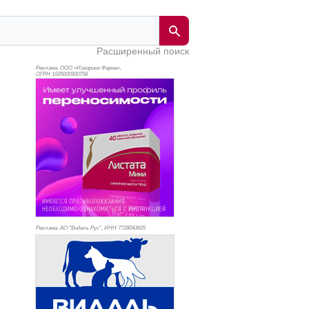
Расширенный поиск
Реклама. ООО «Изварино Фарма»,
ОГРН 103
5000900758
Реклама. АО "Видаль Рус", ИНН 772
8043605