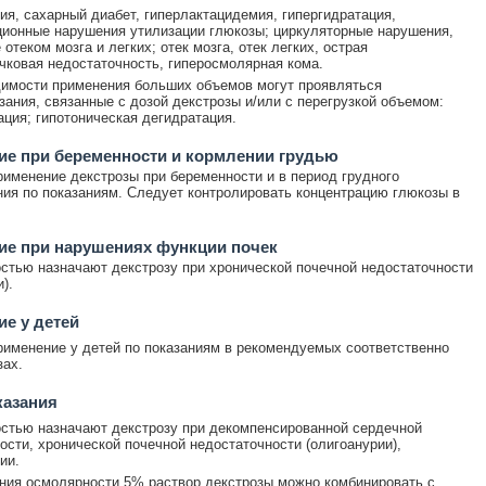
ия, сахарный диабет, гиперлактацидемия, гипергидратация,
ионные нарушения утилизации глюкозы; циркуляторные нарушения,
отеком мозга и легких; отек мозга, отек легких, острая
ковая недостаточность, гиперосмолярная кома.
имости применения больших объемов могут проявляться
зания, связанные с дозой декстрозы и/или с перегрузкой объемом:
ация; гипотоническая дегидратация.
е при беременности и кормлении грудью
именение декстрозы при беременности и в период грудного
ия по показаниям. Следует контролировать концентрацию глюкозы в
ие при нарушениях функции почек
стью назначают декстрозу при хронической почечной недостаточности
).
е у детей
именение у детей по показаниям в рекомендуемых соответственно
зах.
казания
стью назначают декстрозу при декомпенсированной сердечной
ости, хронической почечной недостаточности (олигоанурии),
ии.
ия осмолярности 5% раствор декстрозы можно комбинировать с