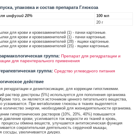
уска, упаковка и состав препарата Глюкоза
ля инфузий 20%
100 мл
20 г
ылки для крови и кровезаменителей (1) - пачки картонные.
ылки для крови и кровезаменителей (1) - пачки картонные.
тылки для крови и кровезаменителей (28) - ящики картонные.
тылки для крови и кровезаменителей (15) - ящики картонные.
армакологическая группа:
Препарат для регидратации и
кации для парентерального применения
ерапевтическая группа:
Средство углеводного питания
огическое действие
я регидратации и дезинтоксикации, для коррекции гипогликемии.
ий раствор декстрозы (5%) используется для пополнения организма
Кроме того, он является источником ценного питательного вещества,
ко усваивается. При метаболизме глюкозы в тканях выделяется
е количество энергии, необходимой для жизнедеятельности организма.
дении гипертонических растворов (10%, 20%, 40%) повышается
е давление крови, усиливается ток жидкости из тканей в кровь,
процессы обмена веществ, улучшается антитоксическая функция
ливается сократительная деятельность сердечной мышцы,
 сосуды, увеличивается диурез.