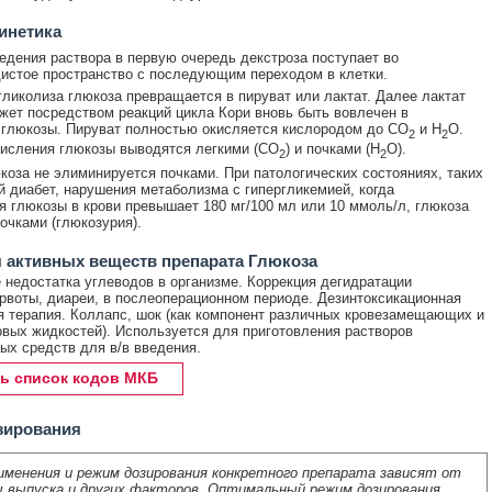
инетика
едения раствора в первую очередь декстроза поступает во
истое пространство с последующим переходом в клетки.
гликолиза глюкоза превращается в пируват или лактат. Далее лактат
жет посредством реакций цикла Кори вновь быть вовлечен в
глюкозы. Пируват полностью окисляется кислородом до CO
и H
O.
2
2
исления глюкозы выводятся легкими (CO
) и почками (H
O).
2
2
коза не элиминируется почками. При патологических состояниях, таких
й диабет, нарушения метаболизма с гипергликемией, когда
я глюкозы в крови превышает 180 мг/100 мл или 10 ммоль/л, глюкоза
очками (глюкозурия).
 активных веществ препарата Глюкоза
недостатка углеводов в организме. Коррекция дегидратации
рвоты, диареи, в послеоперационном периоде. Дезинтоксикационная
 терапия. Коллапс, шок (как компонент различных кровезамещающих и
вых жидкостей). Используется для приготовления растворов
ых средств для в/в введения.
ь список кодов МКБ
зирования
именения и режим дозирования конкретного препарата зависят от
 выпуска и других факторов. Оптимальный режим дозирования