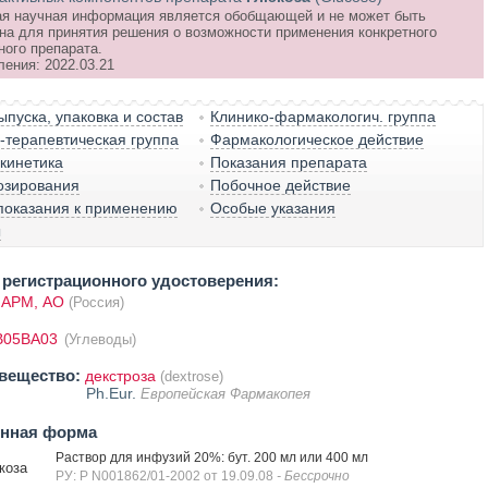
я научная информация является обобщающей и не может быть
на для принятия решения о возможности применения конкретного
ного препарата.
ления: 2022.03.21
пуска, упаковка и состав
Клинико-фармакологич. группа
терапевтическая группа
Фармакологическое действие
кинетика
Показания препарата
озирования
Побочное действие
показания к применению
Особые указания
ы
регистрационного удостоверения:
АРМ, АО
(Россия)
B05BA03
(Углеводы)
вещество:
декстроза
(dextrose)
Ph.Eur.
Европейская Фармакопея
енная форма
Раствор для инфузий 20%: бут. 200 мл или 400 мл
коза
РУ: Р N001862/01-2002 от 19.09.08
- Бессрочно