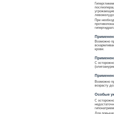
Гипергликем
послеоперац
угрожающие 
левожелудоч
При необход
противопока
гипергидрат
Применени
Возможно пр
вскармливан
крови.
Применен
С осторожно
(олигоанурии
Применени
Возможно пр
возрасту до
Особые у
С осторожно
недостаточн
гипонатрием
Для повышен