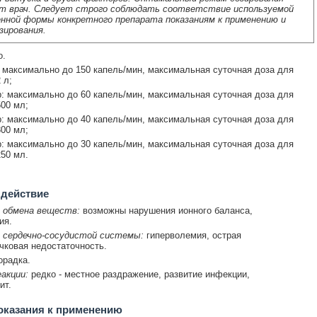
т врач. Следует строго соблюдать соответствие используемой
нной формы конкретного препарата показаниям к применению и
зирования.
о.
 максимально до 150 капель/мин, максимальная суточная доза для
 л;
: максимально до 60 капель/мин, максимальная суточная доза для
500 мл;
: максимально до 40 капель/мин, максимальная суточная доза для
300 мл;
: максимально до 30 капель/мин, максимальная суточная доза для
250 мл.
 действие
 обмена веществ:
возможны нарушения ионного баланса,
ия.
 сердечно-сосудистой системы:
гиперволемия, острая
ковая недостаточность.
радка.
акции:
редко - местное раздражение, развитие инфекции,
ит.
оказания к применению