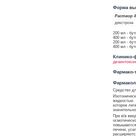
Форма вып
Раствор д
декстроза
200 мл - бут
400 мл - бут
200 мл - бу
400 мл - бу
Клинико-ф
дезинтокси
Фармако-т
Фармакол
Средство дл
Изотоническ
жидкостью. 
которое лег
значительно
При в/в вве
осмотическо
повышаются 
печени, уси
расширяются