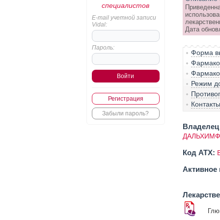
специалистов
Приведенна
использова
E-mail учетной записи
лекарствен
Vidal:
Дата обнов
Пароль:
Форма вы
Фармако-
Фармако
Режим д
Противо
Регистрация
Контакт
Забыли пароль?
Владелец 
ДАЛЬХИМФ
Код ATX:
Активное 
Лекарств
Глю