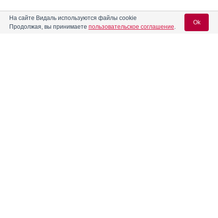
На сайте Видаль используются файлы cookie
Ok
Продолжая, вы принимаете
пользовательское соглашение
.
Содержание
Вход для специалистов
E-mail учетной записи Vidal:
Форма выпуска, упаковка и состав
Клинико-фармакологич. группа
Пароль:
Фармако-терапевтическая группа
Фармакологическое действие
Фармакокинетика
Показания препарата
Регистрация
Забыли пароль?
Режим дозирования
Побочное действие