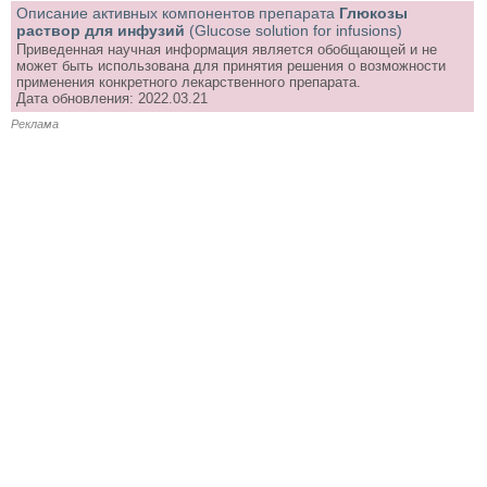
Описание активных компонентов препарата
Глюкозы
раствор для инфузий
(Glucose solution for infusions)
Приведенная научная информация является обобщающей и не
может быть использована для принятия решения о возможности
применения конкретного лекарственного препарата.
Дата обновления: 2022.03.21
Реклама