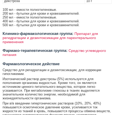
декстроза
10 г
100 мл - емкости полиэтиленовые.
200 мл - бутылки для крови и кровезаменителей.
250 мл - емкости полиэтиленовые.
400 мл - бутылки для крови и кровезаменителей.
500 мл - бутылки для крови и кровезаменителей.
Клинико-фармакологическая группа:
Препарат для
регидратации и дезинтоксикации для парентерального
применения
Фармако-терапевтическая группа:
Средство углеводного
питания
Фармакологическое действие
Средство для регидратации и дезинтоксикации, для коррекции
гипогликемии.
Изотонический раствор декстрозы (5%) используется для
пополнения организма жидкостью. Кроме того, он является
источником ценного питательного вещества, которое легко
усваивается. При метаболизме глюкозы в тканях выделяется
значительное количество энергии, необходимой для
жизнедеятельности организма.
При в/в введении гипертонических растворов (10%, 20%, 40%)
повышается осмотическое давление крови, усиливается ток
жидкости из тканей в кровь, повышаются процессы обмена веществ,
улучшается антитоксическая функция печени, усиливается