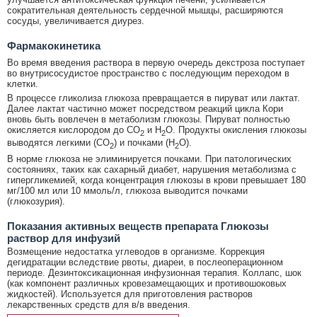
сократительная деятельность сердечной мышцы, расширяются
сосуды, увеличивается диурез.
Фармакокинетика
Во время введения раствора в первую очередь декстроза поступает
во внутрисосудистое пространство с последующим переходом в
клетки.
В процессе гликолиза глюкоза превращается в пируват или лактат.
Далее лактат частично может посредством реакций цикла Кори
вновь быть вовлечен в метаболизм глюкозы. Пируват полностью
окисляется кислородом до CO
и H
O. Продукты окисления глюкозы
2
2
выводятся легкими (CO
) и почками (H
O).
2
2
В норме глюкоза не элиминируется почками. При патологических
состояниях, таких как сахарный диабет, нарушения метаболизма с
гипергликемией, когда концентрация глюкозы в крови превышает 180
мг/100 мл или 10 ммоль/л, глюкоза выводится почками
(глюкозурия).
Показания активных веществ препарата Глюкозы
раствор для инфузий
Возмещение недостатка углеводов в организме. Коррекция
дегидратации вследствие рвоты, диареи, в послеоперационном
периоде. Дезинтоксикационная инфузионная терапия. Коллапс, шок
(как компонент различных кровезамещающих и противошоковых
жидкостей). Используется для приготовления растворов
лекарственных средств для в/в введения.