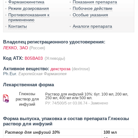
Фармакокинетика
Показания препарата
Режим дозирования
Побочное действие
Противопоказания к
Особые указания
применению
Контакты
Аналоги препарата
Владелец регистрационного удостоверения:
ЛЕККО, ЗАО
(Россия)
Код ATX:
B05BA03
(Углеводы)
Активное вещество:
декстроза
(dextrose)
Ph.Eur.
Европейская Фармакопея
Лекарственная форма
Глюкозы
Раствор для инфузий 10%: бут. 100 мл, 200 мл,
250 мл, 400 мл или 500 мл.
раствор для
РУ: 74/500/5 от 03.06.74
- Заменено
инфузий
Форма выпуска, упаковка и состав препарата Глюкозы
раствор для инфузий
Раствор для инфузий 10%
100 мл