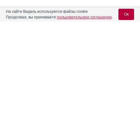
На сайте Видаль используются файлы cookie
Ok
Продолжая, вы принимаете
пользовательское соглашение
.
Содержание
Вход для специалистов
E-mail учетной записи Vidal:
Форма выпуска, упаковка и состав
Клинико-фармакологич. группа
Пароль:
Фармако-терапевтическая группа
Фармакологическое действие
Фармакокинетика
Показания препарата
Регистрация
Забыли пароль?
Режим дозирования
Побочное действие