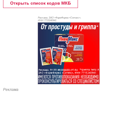
Открыть список кодов МКБ
Реклама. ЗАО «ФармФирма «Сотекс»,
ИНН 771
5240941
Реклама