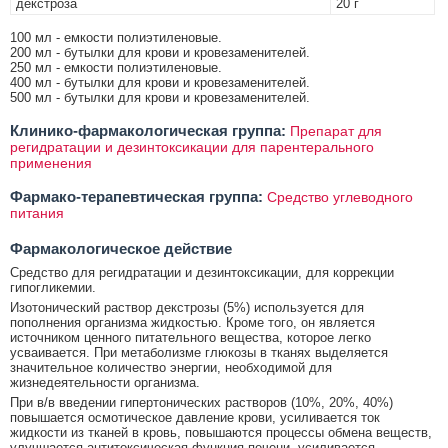
декстроза
20 г
100 мл - емкости полиэтиленовые.
200 мл - бутылки для крови и кровезаменителей.
250 мл - емкости полиэтиленовые.
400 мл - бутылки для крови и кровезаменителей.
500 мл - бутылки для крови и кровезаменителей.
Клинико-фармакологическая группа:
Препарат для
регидратации и дезинтоксикации для парентерального
применения
Фармако-терапевтическая группа:
Средство углеводного
питания
Фармакологическое действие
Средство для регидратации и дезинтоксикации, для коррекции
гипогликемии.
Изотонический раствор декстрозы (5%) используется для
пополнения организма жидкостью. Кроме того, он является
источником ценного питательного вещества, которое легко
усваивается. При метаболизме глюкозы в тканях выделяется
значительное количество энергии, необходимой для
жизнедеятельности организма.
При в/в введении гипертонических растворов (10%, 20%, 40%)
повышается осмотическое давление крови, усиливается ток
жидкости из тканей в кровь, повышаются процессы обмена веществ,
улучшается антитоксическая функция печени, усиливается