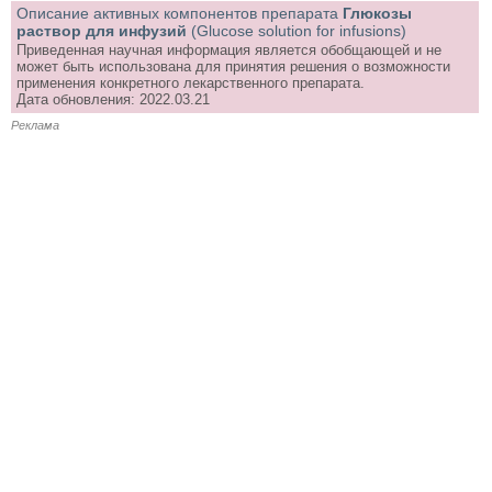
Описание активных компонентов препарата
Глюкозы
раствор для инфузий
(Glucose solution for infusions)
Приведенная научная информация является обобщающей и не
может быть использована для принятия решения о возможности
применения конкретного лекарственного препарата.
Дата обновления: 2022.03.21
Реклама