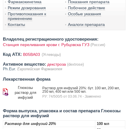
Фармакокинетика
Показания препарата
Режим дозирования
Побочное действие
Противопоказания к
Особые указания
применению
Контакты
Аналоги препарата
Владелец регистрационного удостоверения:
Станция переливания крови г. Рубцовска ГУЗ
(Россия)
Код ATX:
B05BA03
(Углеводы)
Активное вещество:
декстроза
(dextrose)
Ph.Eur.
Европейская Фармакопея
Лекарственная форма
Глюкозы
Раствор для инфузий 20%: бут. 100 мл, 200 мл,
250 мл, 400 мл или 500 мл.
раствор для
РУ: 74/500/5 от 03.06.74
- Заменено
инфузий
Форма выпуска, упаковка и состав препарата Глюкозы
раствор для инфузий
Раствор для инфузий 20%
100 мл