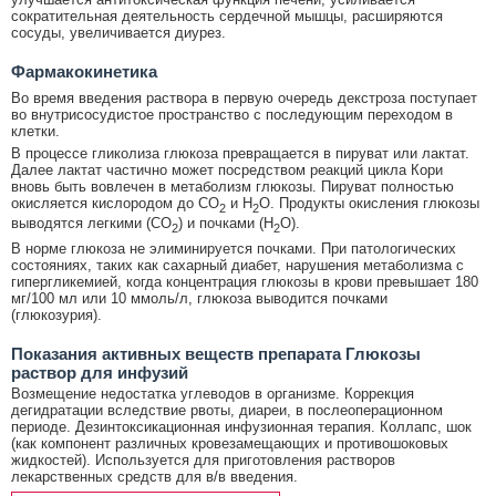
сократительная деятельность сердечной мышцы, расширяются
сосуды, увеличивается диурез.
Фармакокинетика
Во время введения раствора в первую очередь декстроза поступает
во внутрисосудистое пространство с последующим переходом в
клетки.
В процессе гликолиза глюкоза превращается в пируват или лактат.
Далее лактат частично может посредством реакций цикла Кори
вновь быть вовлечен в метаболизм глюкозы. Пируват полностью
окисляется кислородом до CO
и H
O. Продукты окисления глюкозы
2
2
выводятся легкими (CO
) и почками (H
O).
2
2
В норме глюкоза не элиминируется почками. При патологических
состояниях, таких как сахарный диабет, нарушения метаболизма с
гипергликемией, когда концентрация глюкозы в крови превышает 180
мг/100 мл или 10 ммоль/л, глюкоза выводится почками
(глюкозурия).
Показания активных веществ препарата Глюкозы
раствор для инфузий
Возмещение недостатка углеводов в организме. Коррекция
дегидратации вследствие рвоты, диареи, в послеоперационном
периоде. Дезинтоксикационная инфузионная терапия. Коллапс, шок
(как компонент различных кровезамещающих и противошоковых
жидкостей). Используется для приготовления растворов
лекарственных средств для в/в введения.