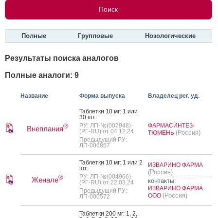
Полные
Групповые
Нозологические
Результаты поиска аналогов
Полные аналоги: 9
Название
Форма выпуска
Владелец рег. уд.
Таб­летки 10 мг: 1 или
30 шт.
РУ: ЛП-№(007948)-
ФАРМАСИНТЕЗ-
®
Внеплания
(РГ-RU) от 04.12.24
(Россия)
ТЮМЕНЬ
Предыдущий РУ:
ЛП-006857
Таб­летки 10 мг: 1 или 2
ИЗВАРИНО ФАРМА
шт.
(Россия)
РУ: ЛП-№(004966)-
®
Женале
контакты:
(РГ-RU) от 22.03.24
ИЗВАРИНО ФАРМА
Предыдущий РУ:
(Россия)
ООО
ЛП-000572
Таб­летки 200 мг: 1, 2,