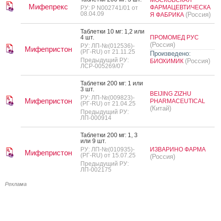
Мифепрекс
ФАРМАЦЕВТИЧЕСКА
РУ: Р N002741/01 от
08.04.09
(Россия)
Я ФАБРИКА
Таб­летки 10 мг: 1,2 или
4 шт.
ПРОМОМЕД РУС
(Россия)
РУ: ЛП-№(012536)-
Мифепристон
(РГ-RU) от 21.11.25
Произведено:
Предыдущий РУ:
(Россия)
БИОХИМИК
ЛСР-005269/07
Таб­летки 200 мг: 1 или
3 шт.
BEIJING ZIZHU
РУ: ЛП-№(009823)-
Мифепристон
PHARMACEUTICAL
(РГ-RU) от 21.04.25
(Китай)
Предыдущий РУ:
ЛП-000914
Таб­летки 200 мг: 1, 3
или 9 шт.
РУ: ЛП-№(010935)-
ИЗВАРИНО ФАРМА
Мифепристон
(РГ-RU) от 15.07.25
(Россия)
Предыдущий РУ:
ЛП-002175
Реклама