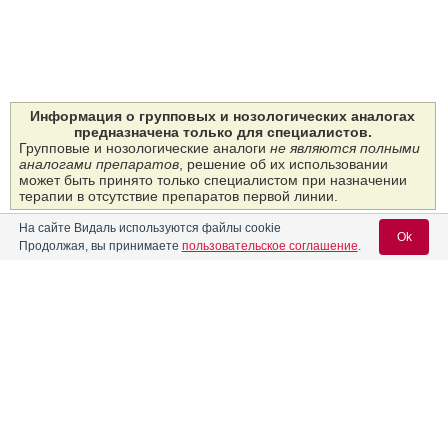
Информация о групповых и нозологических аналогах
предназначена только для специалистов.
Групповые и нозологические аналоги
не являются полными
аналогами препаратов
, решение об их использовании
может быть принято только специалистом при назначении
терапии в отсутствие препаратов первой линии.
На сайте Видаль используются файлы cookie
Ok
Скрыть групповые и нозологические аналоги
Продолжая, вы принимаете
пользовательское соглашение
.
Групповые аналоги: 1
Вход для специалистов
Название
Форма выпуска
Владелец рег. уд.
E-mail учетной записи Vidal:
®
Эсмия
Таб­летки 5 мг: 28 или
GEDEON RICHTER
84 шт.
(Венгрия)
Пароль:
РУ: ЛП-№(001703)-
контакты:
(РГ-RU) от 20.01.23
ГЕДЕОН РИХТЕР