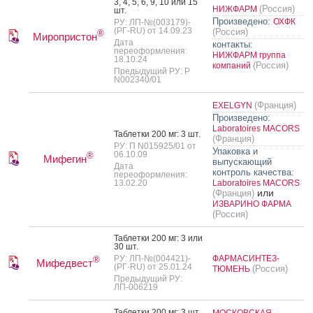
3, 4, 5, 6, 9, 10 или 15
(Россия)
НИЖФАРМ
шт.
Произведено:
ОХФК
РУ: ЛП-№(003179)-
(РГ-RU) от 14.09.23
(Россия)
®
Миропристон
Дата
контакты:
переоформления:
НИЖФАРМ группа
18.10.24
(Россия)
компаний
Предыдущий РУ: Р
N002340/01
(Франция)
EXELGYN
Произведено:
Laboratoires MACORS
Таб­летки 200 мг: 3 шт.
(Франция)
РУ: П N015925/01 от
Упаковка и
06.10.09
®
Мифегин
выпускающий
Дата
контроль качества:
переоформления:
13.02.20
Laboratoires MACORS
или
(Франция)
ИЗВАРИНО ФАРМА
(Россия)
Таб­летки 200 мг: 3 или
30 шт.
РУ: ЛП-№(004421)-
ФАРМАСИНТЕЗ-
®
Мифедвест
(РГ-RU) от 25.01.24
(Россия)
ТЮМЕНЬ
Предыдущий РУ:
ЛП-006219
Таб­летки 200 мг: 3 шт.
МОСКОВСКАЯ