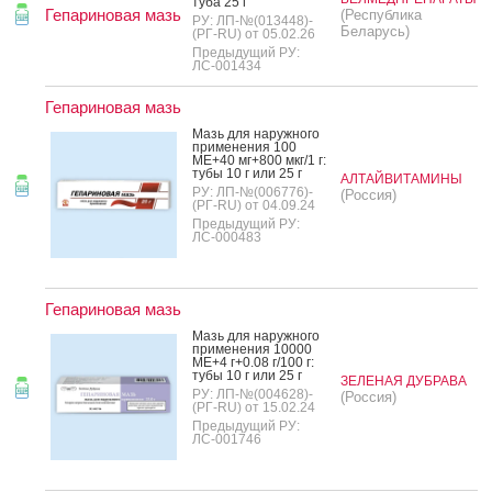
ту­ба 25 г
Гепариновая мазь
(Республика
РУ: ЛП-№(013448)-
Беларусь)
(РГ-RU) от 05.02.26
Предыдущий РУ:
ЛС-001434
Гепариновая мазь
Мазь для на­руж­но­го
при­мене­ния 100
МЕ+40 мг+800 мкг/1 г:
ту­бы 10 г или 25 г
АЛТАЙВИТАМИНЫ
РУ: ЛП-№(006776)-
(Россия)
(РГ-RU) от 04.09.24
Предыдущий РУ:
ЛС-000483
Гепариновая мазь
Мазь для на­руж­но­го
при­мене­ния 10000
МЕ+4 г+0.08 г/100 г:
ту­бы 10 г или 25 г
ЗЕЛЕНАЯ ДУБРАВА
РУ: ЛП-№(004628)-
(Россия)
(РГ-RU) от 15.02.24
Предыдущий РУ:
ЛС-001746