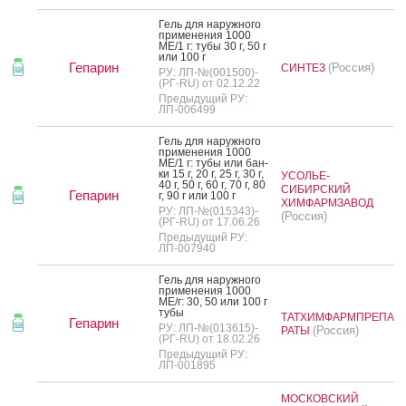
Гель для на­руж­но­го
при­мене­ния 1000
МЕ/1 г: ту­бы 30 г, 50 г
или 100 г
Гепарин
(Россия)
СИНТЕЗ
РУ: ЛП-№(001500)-
(РГ-RU) от 02.12.22
Предыдущий РУ:
ЛП-006499
Гель для на­руж­но­го
при­мене­ния 1000
МЕ/1 г: ту­бы или бан­
ки 15 г, 20 г, 25 г, 30 г,
УСОЛЬЕ-
40 г, 50 г, 60 г, 70 г, 80
СИБИРСКИЙ
Гепарин
г, 90 г или 100 г
ХИМФАРМЗАВОД
РУ: ЛП-№(015343)-
(Россия)
(РГ-RU) от 17.06.26
Предыдущий РУ:
ЛП-007940
Гель для на­руж­но­го
при­мене­ния 1000
МЕ/г: 30, 50 или 100 г
ту­бы
ТАТХИМФАРМПРЕПА
Гепарин
РУ: ЛП-№(013615)-
(Россия)
РАТЫ
(РГ-RU) от 18.02.26
Предыдущий РУ:
ЛП-001895
МОСКОВСКИЙ