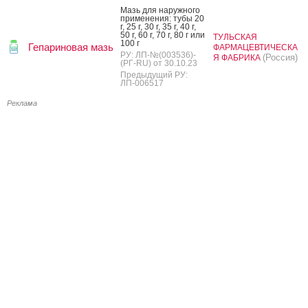
Мазь для на­руж­но­го
при­мене­ния: ту­бы 20
г, 25 г, 30 г, 35 г, 40 г,
50 г, 60 г, 70 г, 80 г или
ТУЛЬСКАЯ
100 г
Гепариновая мазь
ФАРМАЦЕВТИЧЕСКА
РУ: ЛП-№(003536)-
(Россия)
Я ФАБРИКА
(РГ-RU) от 30.10.23
Предыдущий РУ:
ЛП-006517
Реклама