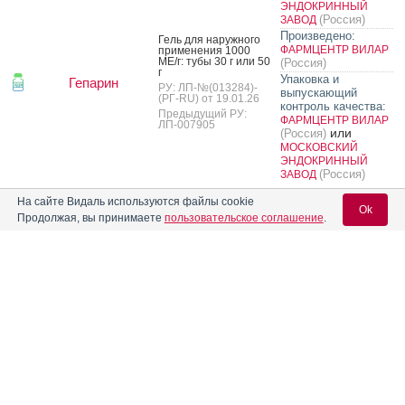
ЭНДОКРИННЫЙ
(Россия)
ЗАВОД
Произведено:
Гель для на­руж­но­го
ФАРМЦЕНТР ВИЛАР
при­мене­ния 1000
МЕ/г: ту­бы 30 г или 50
(Россия)
г
Упаковка и
Гепарин
РУ: ЛП-№(013284)-
выпускающий
(РГ-RU) от 19.01.26
контроль качества:
Предыдущий РУ:
ФАРМЦЕНТР ВИЛАР
ЛП-007905
или
(Россия)
МОСКОВСКИЙ
ЭНДОКРИННЫЙ
(Россия)
ЗАВОД
На сайте Видаль используются файлы cookie
Гепарин
Ok
Продолжая, вы принимаете
пользовательское соглашение
.
Гель для на­руж­но­го
при­мене­ния 1000
МЕ/г: ту­бы 30 г или 50
г
ЗЕЛЕНАЯ ДУБРАВА
РУ: ЛП-№(004700)-
Вход для специалистов
(Россия)
(РГ-RU) от 21.02.24
Предыдущий РУ:
E-mail учетной записи Vidal:
ЛП-004395
Пароль:
Реклама