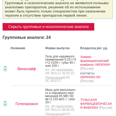
Групповые и нозологические аналоги
не являются полными
аналогами препаратов
, решение об их использовании
может быть принято только специалистом при назначении
терапии в отсутствие препаратов первой линии.
Скрыть групповые и нозологические аналоги
Групповые аналоги: 24
Название
Форма выпуска
Владелец рег. уд.
Гель для на­руж­но­го
Химико-
при­мене­ния 0.25 г+5
фармацевтический
г+2 г/100 г: ту­бы 40 г
комбинат АКРИХИН
или 100 г
Венолайф
(Россия)
РУ: ЛП-№(000848)-
контакты:
(РГ-RU) от 30.05.22
АКРИХИН АО
Предыдущий РУ:
ЛС-001377
(Россия)
Мазь для рек­таль­но­
го и на­руж­но­го при­
мене­ния 65 МЕ+30
мг+2.233 мг/1 г: ту­ба
ТУЛЬСКАЯ
20 г
Гелепазокол
ФАРМАЦЕВТИЧЕСКА
РУ: ЛП-№(010494)-
(Россия)
Я ФАБРИКА
(РГ-RU) от 09.06.25
Предыдущий РУ: