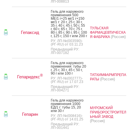
ЛП-008813
Гель для на­руж­но­го
при­мене­ния 500
МЕ/1 г+25 мг/1 г+150
мг/1 г: 20 г, 25 г, 30 г,
35 г, 40 г, 45 г, 50 г, 55
ТУЛЬСКАЯ
г, 60 г, 65 г, 70 г, 75 г,
Гепаксид
80 г, 85 г, 90 г, 95 г, 100
ФАРМАЦЕВТИЧЕСКА
г, 125 г, 150 г или 200 г
(Россия)
Я ФАБРИКА
РУ: ЛП-№(003590)-
(РГ-RU) от 03.11.23
Предыдущий РУ:
ЛП-007182
Гель для на­руж­но­го
при­мене­ния: ту­бы 20
г, 25 г, 30 г, 45 г, 50 г,
90 г или 100 г
ТАТХИМФАРМПРЕПА
®
Гепаридекс
РУ: ЛП-№(002777)-
(Россия)
РАТЫ
(РГ-RU) от 17.07.23
Предыдущий РУ:
ЛП-004271
Гель для на­руж­но­го
при­мене­ния 1000
ЕД/1 г: ту­бы 15, 20
МУРОМСКИЙ
или 30 г
ПРИБОРОСТРОИТЕЛ
Гепарин
РУ: ЛП-№(008416)-
ЬНЫЙ ЗАВОД
(РГ-RU) от 14.01.25
(Россия)
Предыдущий РУ:
ЛП-001441