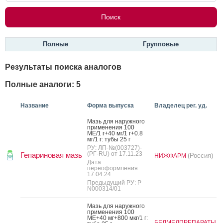
Полные
Групповые
Результаты поиска аналогов
Полные аналоги: 5
Название
Форма выпуска
Владелец рег. уд.
Мазь для на­руж­но­го
при­мене­ния 100
МЕ/1 г+40 мг/1 г+0.8
мг/1 г: ту­бы 25 г
РУ: ЛП-№(003727)-
(РГ-RU) от 17.11.23
Гепариновая мазь
(Россия)
НИЖФАРМ
Дата
переоформления:
17.04.24
Предыдущий РУ: Р
N000314/01
Мазь для на­руж­но­го
при­мене­ния 100
МЕ+40 мг+800 мкг/1 г:
БЕЛМЕДПРЕПАРАТЫ