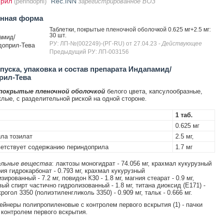
прил
Rec.INN
(perindopril)
зарегистрированное ВОЗ
енная форма
Таблетки, покрытые пленочной оболочкой 0.625 мг+2.5 мг:
30 шт.
амид/
РУ: ЛП-№(002249)-(РГ-RU) от 27.04.23
- Действующее
доприл-Тева
Предыдущий РУ: ЛП-003156
уска, упаковка и состав препарата Индапамид/
рил-Тева
 покрытые пленочной оболочкой
белого цвета, капсулообразные,
лые, с разделительной риской на одной стороне.
1 таб.
0.625 мг
ла тозилат
2.5 мг,
етствует содержанию периндоприла
1.7 мг
льные вещества
: лактозы моногидрат - 74.056 мг, крахмал кукурузный
трия гидрокарбонат - 0.793 мг, крахмал кукурузный
ированный - 7.2 мг, повидон К30 - 1.8 мг, магния стеарат - 0.9 мг,
ый спирт частично гидролизованный - 1.8 мг, титана диоксид (Е171) -
крогол 3350 (полиэтиленгликоль 3350) - 0.909 мг, тальк - 0.666 мг.
нтейнеры полипропиленовые с контролем первого вскрытия (1) - пачки
 контролем первого вскрытия.