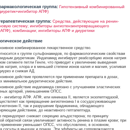
армакологическая группа:
Гипотензивный комбинированный
диуретик+ингибитор АПФ)
ерапевтическая группа:
Средства, действующие на ренин-
новую систему; ингибиторы ангиотензинпревращающего
АПФ), комбинации; ингибиторы АПФ и диуретики
огическое действие
нзивное комбинированное лекарственное средство.
тносится к группе сульфонамидов, по фармакологическим свойствам
азидным диуретикам. Индапамид ингибирует реабсорбцию ионов натрия
ном сегменте петли Генле, что приводит к увеличению выведения
ов натрия, хлора и в меньшей степени ионов калия и магния, усиливая
иурез и снижая АД.
нзивное действие проявляется при применении препарата в дозах,
х минимальное диуретическое действие.
нзивное действие индапамида связано с улучшением эластических
пных артерий, уменьшением ОПСС.
л
- ингибитор АПФ. АПФ, или кининаза II, является экзопептидазой,
ществляет как превращение ангиотензина I в сосудосуживающее
гиотензин II, так и разрушение брадикинина, обладающего
ряющим действием, до неактивного гептапептида.
е периндоприл снижает секрецию альдостерона; по принципу
ой обратной связи увеличивает активность ренина в плазме крови; при
применении уменьшает ОПСС, что обусловлено, в основном,
а сосуды в мышцах и почках. Эти эффекты не сопровождаются