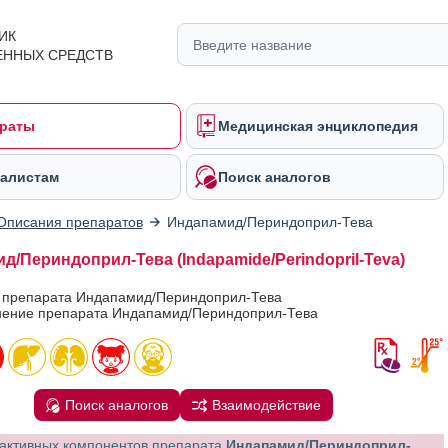
ИК
ЕННЫХ СРЕДСТВ
раты
Медицинская энциклопедия
алистам
Поиск аналогов
Описания препаратов
Индапамид/Периндоприл-Тева
д/Периндоприл-Тева (Indapamide/Perindopril-Teva)
в препарата Индапамид/Периндоприл-Тева
ение препарата Индапамид/Периндоприл-Тева
Поиск аналогов
Взаимодействие
активных компонентов препарата
Индапамид/Периндоприл-