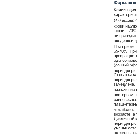
Фармакок
Комбинация 
характерист
Индапамид
крови наблю
крови – 79%
не приводит
введенной д
При приеме
65-70%. При
превращаетс
еды сопров
(данный эфф
периндоприл
Связывание 
периндоприл
замедлена. 
назначение 
повторном п
равновесное
плацентарны
метаболита 
возрасте, а
Диализный к
периндоприл
уменьшается
не уменьшае