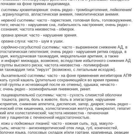
 почками на фоне приема индапамида.
 системы кроветворения:
очень редко - тромбоцитопения, лейкопения/
, агранулоцитоз, апластическая анемия, гемолитическая анемия.
 нервной системы:
часто - парестезия, головная боль, головокружение,
тиго; нечасто - нарушение сна, лабильность настроения; очень редко -
 сознания; частота неизвестна - обморок.
органа зрения:
часто - нарушение зрения.
органа слуха:
часто - шум в ушах.
 сердечно-сосудистой системы:
часто - выраженное снижение АД, в
ртостатическая гипотензия; очень редко - нарушения ритма сердца, в
ардия, желудочковая тахикардия, мерцательная аритмия, а также
 и инфаркт миокарда, возможно, вследствие избыточного снижения АД
 группы высокого риска; частота неизвестна - полиморфная
я тахикардия типа "пируэт" (возможно, с летальным исходом).
 дыхательной системы:
часто - на фоне применения ингибиторов АПФ
кать сухой кашель (длительно сохраняющийся во время приема
этой группы и исчезающий после их отмены), одышка; нечасто -
; очень редко - эозинофильная пневмония, ринит.
 пищеварительной системы:
часто - сухость слизистой оболочки
, тошнота, рвота, боль в животе, боль в эпигастрии, нарушение
осприятия, снижение аппетита, диспепсия, запор, диарея; очень редко -
ический отек кишечника, холестатическая желтуха, панкреатит, гепатит
кий или холестатический; частота неизвестна - печеночная
ия у пациентов с печеночной недостаточностью.
 кожи и подкожных тканей:
часто - кожная сыпь, зуд, макуло-
ыпь; нечасто - ангионевротический отек лица, губ, конечностей,
болочки языка, голосовых складок и/или гортани, крапивница, реакции