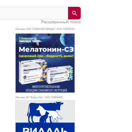
Расширенный поиск
Реклама. НАО "СЕВЕРНАЯ ЗВЕЗДА", ИНН 772
0185196
Реклама. АО "Видаль Рус", ИНН 772
8043605