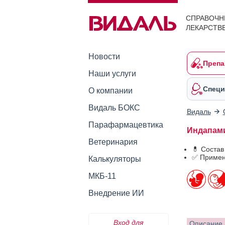
СПРАВОЧН
ЛЕКАРСТВ
Новости
Препа
Наши услуги
Специ
О компании
Видаль БОКС
Видаль
Парафармацевтика
Индапами
Ветеринария
💊 Соста
✅ Примен
Калькуляторы
МКБ-11
Внедрение ИИ
Вход для
Описание 