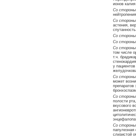
ионов калия
Со стороны
нейтропения
Со стороны
астения, вер
спутанность
Со стороны 
Со стороны 
Со стороны
том числе о
т.ч. брадик
стенокардия
у пациентов
желудочкова
Со стороны
может возни
препаратов 
бронхоспазм
Со стороны
полости рта
вкусового в
ангионеврот
цитолитичес
энцефалопат
Со стороны
папулезная с
слизистой о