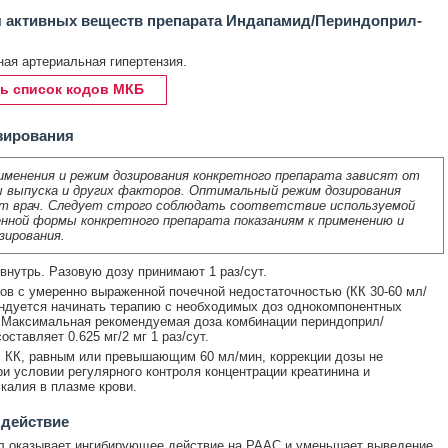
 активных веществ препарата Индапамид/Периндоприл-
ая артериальная гипертензия.
ь список кодов МКБ
зирования
именения и режим дозирования конкретного препарата зависят от
 выпуска и других факторов. Оптимальный режим дозирования
т врач. Следует строго соблюдать соответствие используемой
нной формы конкретного препарата показаниям к применению и
зирования.
внутрь. Разовую дозу принимают 1 раз/сут.
ов с умеренно выраженной почечной недостаточностью (КК 30-60 мл/
ндуется начинать терапию с необходимых доз однокомпонентных
 Максимальная рекомендуемая доза комбинации периндоприл/
ставляет 0.625 мг/2 мг 1 раз/сут.
 КК, равным или превышающим 60 мл/мин, коррекции дозы не
ри условии регулярного контроля концентрации креатинина и
калия в плазме крови.
 действие
л оказывает ингибирующее действие на РААС и уменьшает выведение