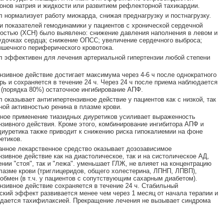
онов натрия и жидкости или развитием рефлекторной тахикардии.
 нормализует работу миокарда, снижая преднагрузку и постнагрузку.
и показателей гемодинамики у пациентов с хронической сердечной
остью (ХСН) было выявлено: снижение давления наполнения в левом и
дочках сердца; снижение ОПСС; увеличение сердечного выброса;
шечного периферического кровотока.
 эффективен для лечения артериальной гипертензии любой степени
нзивное действие достигает максимума через 4-6 ч после однократного
рь и сохраняется в течение 24 ч. Через 24 ч после приема наблюдается
(порядка 80%) остаточное ингибирование АПФ.
 оказывает антигипертензивное действие у пациентов как с низкой, так
ной активностью ренина в плазме крови.
ое применение тиазидных диуретиков усиливает выраженность
нзивного действия. Кроме этого, комбинирование ингибитора АПФ и
диуретика также приводит к снижению риска гипокалиемии на фоне
етиков.
нное лекарственное средство оказывает дозозависимое
нзивное действие как на диастолическое, так и на систолическое АД,
ении "стоя", так и "лежа". уменьшает ГЛЖ, не влияет на концентрацию
лазме крови (триглицеридов, общего холестерина, ЛПНП, ЛПВП),
обмен (в т.ч. у пациентов с сопутствующим сахарным диабетом).
нзивное действие сохраняется в течение 24 ч. Стабильный
ский эффект развивается менее чем через 1 месяц от начала терапии и
дается тахифилаксией. Прекращение лечения не вызывает синдрома