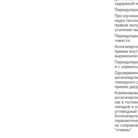
задержкой и
Периндоприл
При изучени
недостаточн
правом желу
усиление мы
Периндоприл
тяжести.
Антигиперте
приема внут
выраженное 
Периндоприл
и с нормаль
Одновременн
антигиперте
тиазидного 
приема диур
Комбинирова
антигиперте
как в полож
липидов в п
углеводный 
Антигиперте
терапевтиче
не сопровож
"отмены".