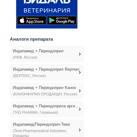
Аналоги препарата
Индапамид + Периндоприл
(РИФ, Россия)
Индапамид + Периндоприл Вертекс
(ВЕРТЕКС, Россия)
Индапамид + Периндоприл Канон
(КАНОНФАРМА ПРОДАКШН, Россия)
Индапамид + Периндоприла аргинин-тад
(TAD PHARMA, Германия)
Индапамид/Периндоприл-Тева
(Teva Pharmaceutical Industries,
Израиль)