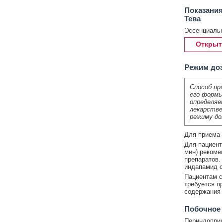
Показания
Тева
Эссенциальн
Открыт
Режим до
Способ пр
его формы
определяе
лекарстве
режиму до
Для приема 
Для пациент
мин) рекоме
препаратов.
индапамид со
Пациентам с
требуется п
содержания 
Побочное
Периндопри