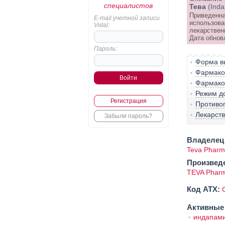
специалистов
Тева
(Inda
Приведенна
E-mail учетной записи
использова
Vidal:
лекарствен
Дата обнов
Пароль:
Форма вы
Фармако-
Фармако
Режим д
Регистрация
Противо
Лекарст
Забыли пароль?
Владелец 
Teva Pharma
Произвед
TEVA Pharm
Код ATX:
Активные
индапам