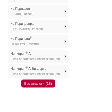
Ко-Парнавел
(АТОЛЛ, Россия)
Ко-Периндоприл
(ПРАНАФАРМ, Россия)
®
Ко-Перинева
(КРКА-РУС, Россия)
®
Нолипрел
А
(Les Laboratoires Servier, Франция)
®
Нолипрел
А Би-форте
(Les Laboratoires Servier, Франция)
Все аналоги (18)