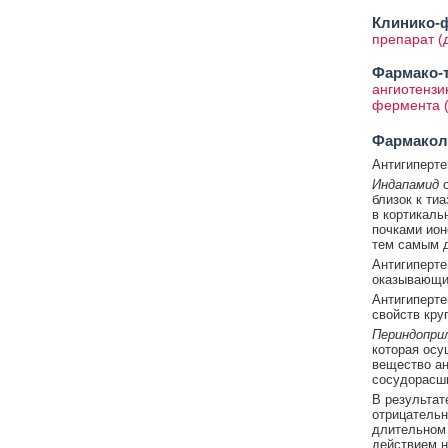
Клинико-ф
препарат (
Фармако-т
ангиотензи
фермента (
Фармакол
Антигиперте
Индапамид
о
близок к ти
в кортикаль
почками ион
тем самым д
Антигиперте
оказывающи
Антигиперте
свойств кру
Периндопри
которая осу
вещество ан
сосудорасши
В результат
отрицательн
длительном 
действием н