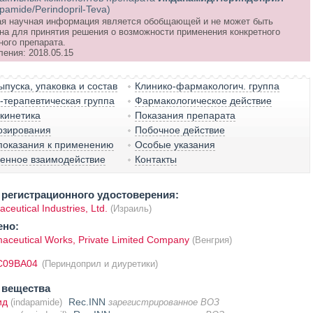
pamide/Perindopril-Teva)
я научная информация является обобщающей и не может быть
на для принятия решения о возможности применения конкретного
ного препарата.
ления: 2018.05.15
пуска, упаковка и состав
Клинико-фармакологич. группа
терапевтическая группа
Фармакологическое действие
кинетика
Показания препарата
озирования
Побочное действие
показания к применению
Особые указания
венное взаимодействие
Контакты
регистрационного удостоверения:
ceutical Industries, Ltd.
(Израиль)
ено:
aceutical Works, Private Limited Company
(Венгрия)
C09BA04
(Периндоприл и диуретики)
 вещества
ид
Rec.INN
(indapamide)
зарегистрированное ВОЗ