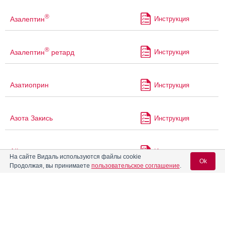
®
Азалептин
Инструкция
®
Азалептин
ретард
Инструкция
Азатиоприн
Инструкция
Азота Закись
Инструкция
Айронгард
Инструкция
На сайте Видаль используются файлы cookie
Ok
Продолжая, вы принимаете
пользовательское соглашение
.
Айрондекст
Инструкция
Вход для специалистов
E-mail учетной записи Vidal:
Айрсупра
Инструкция