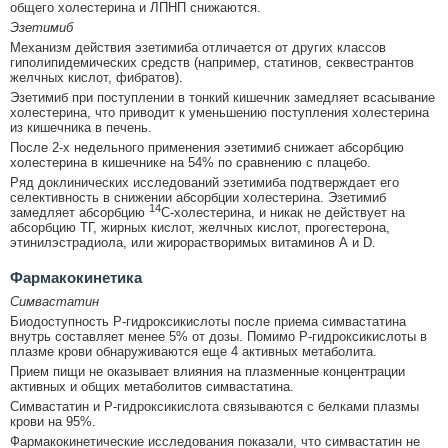
общего холестерина и ЛПНП снижаются.
Эзетимиб
Механизм действия эзетимиба отличается от других классов
гиполипидемических средств (например, статинов, секвестрантов
желчных кислот, фибратов).
Эзетимиб при поступлении в тонкий кишечник замедляет всасывание
холестерина, что приводит к уменьшению поступления холестерина
из кишечника в печень.
После 2-х недельного применения эзетимиб снижает абсорбцию
холестерина в кишечнике на 54% по сравнению с плацебо.
Ряд доклинических исследований эзетимиба подтверждает его
селективность в снижении абсорбции холестерина. Эзетимиб
14
замедляет абсорбцию
С-холестерина, и никак не действует на
абсорбцию ТГ, жирных кислот, желчных кислот, прогестерона,
этинилэстрадиола, или жирорастворимых витаминов А и D.
Фармакокинетика
Симвастатин
Биодоступность Р-гидроксикислоты после приема симвастатина
внутрь составляет менее 5% от дозы. Помимо Р-гидроксикислоты в
плазме крови обнаруживаются еще 4 активных метаболита.
Прием пищи не оказывает влияния на плазменные концентрации
активных и общих метаболитов симвастатина.
Симвастатин и P-гидроксикислота связываются с белками плазмы
крови на 95%.
Фармакокинетические исследования показали, что симвастатин не