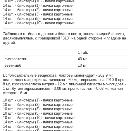
10 шт. - блистеры (10) - пачки картонные.
14 шт. - блистеры (1) - пачки картонные.
14 шт. - блистеры (2) - пачки картонные.
14 шт. - блистеры (3) - пачки картонные.
14 шт. - блистеры (5) - пачки картонные.
14 шт. - блистеры (10) - пачки картонные.
Таблетки
от белого до почти белого цвета, капсуловидной формы,
двояковыпуклые, с гравировкой "313" на одной стороне и гладкие на
другой.
1 таб.
симвастатин
40 мг
эзетимиб
10 мг
Вспомогательные вещества
: лактозы моногидрат - 262.9 мг,
целлюлоза микрокристаллическая - 60 мг, гипромеллоза 2910 6 cps -
8 мг, кроскармеллоза натрия - 12 мг, лимонной кислоты моногидрат -
1 мг, бутилгидроксианизол - 0.08 мг, пропилгаллат - 0.02 мг, магния
стеарат - 6 мг.
10 шт. - блистеры (1) - пачки картонные.
10 шт. - блистеры (2) - пачки картонные.
10 шт. - блистеры (3) - пачки картонные.
10 шт. - блистеры (5) - пачки картонные.
10 шт. - блистеры (10) - пачки картонные.
14 шт. - блистеры (1) - пачки картонные.
14 шт. - блистеры (2) - пачки картонные.
14 шт. - блистеры (3) - пачки картонные.