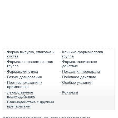
Форма выпуска, упаковка и
Клинико-фармакологич.
состав
группа
Фармако-терапевтическая
Фармакологическое
группа
действие
Фармакокинетика
Показания препарата
Режим дозирования
Побочное действие
Противопоказания к
Особые указания
применению
Лекарственное
Контакты
взаимодействие
Взаимодействие с другими
препаратами