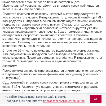
накапливается в тканях после приема повторных доз.
Максимальный уровень метаболитов в плазме крови наблюдается
через 1.3-2.4 ч после приема.
Является неактивным лактоном, который быстро гидролизуется
in
vivo
в соответствующую Р-гидроксикислоту, мощный ингибитор ГМГ-
КоА редуктазы. Гидролиз в основном происходит в печени; скорость
гидролиза в плазме крови очень низкая. Симвастатин хорошо
всасывается и практически полностью метаболизируется уже при
«первом прохождении» через печень. Захват симвастатина печенью
определяется скоростью печеночного кровотока. Основной
метаболизм происходит в печени, метаболиты препарата выводятся
с желчью. Поэтому количество активного вещества в системном
кровотоке очень незначительное.
В течение 96 ч после приема внутрь радиоактивного симвастатина,
13% радиоактивных продуктов было выведено почками, и 60% -
через кишечник. После в/в введения метаболита Р-гидроксикислоты
только 0.3% выводилось почками в виде метаболитов.
Эзетимиб
После приема внутрь быстро всасывается и интенсивно конъюгирует
в фармакологически активный фенольный глюкуронид (эзетимиб-
глюкуронид).
C
эзетимиба в плазме крови после приема внутрь достигается
max
через 4-12 ч. Абсолютную биодоступность эзетимиба определить
невозможно, т.к. он нерастворим ни в одном из водных
растворителей используемых для инъекций.
На сайте Видаль используются файлы cookie
Прием пищи (с низким или высоким содержанием жира) не влияет на
Ok
Продолжая, вы принимаете
пользовательское соглашение
.
биодоступность эзетимиба при приеме внутрь, в частности в форме
таблеток 10 мг.