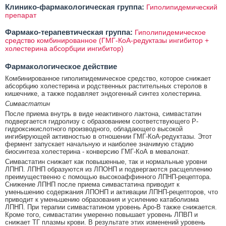
Клинико-фармакологическая группа:
Гиполипидемический
препарат
Фармако-терапевтическая группа:
Гиполипидемическое
средство комбинированное (ГМГ-КоА-редуктазы ингибитор +
холестерина абсорбции ингибитор)
Фармакологическое действие
Комбинированное гиполипидемическое средство, которое снижает
абсорбцию холестерина и родственных растительных стеролов в
кишечнике, а также подавляет эндогенный синтез холестерина.
Симвастатин
После приема внутрь в виде неактивного лактона, симвастатин
подвергается гидролизу с образованием соответствующего Р-
гидроксикислотного производного, обладающего высокой
ингибирующей активностью в отношении ГМГ-КоА-редуктазы. Этот
фермент запускает начальную и наиболее значимую стадию
биосинтеза холестерина - конверсию ГМГ-КоА в мевалонат.
Симвастатин снижает как повышенные, так и нормальные уровни
ЛПНП. ЛПНП образуются из ЛПОНП и подвергаются расщеплению
преимущественно с помощью высокоаффинного ЛПНП-рецептора.
Снижение ЛПНП после приема симвастатина приводит к
уменьшению содержания ЛПОНП и активации ЛПНП-рецепторов, что
приводит к уменьшению образования и усилению катаболизма
ЛПНП. При терапии симвастатином уровень Apo-B также снижается.
Кроме того, симвастатин умеренно повышает уровень ЛПВП и
снижает ТГ плазмы крови. В результате этих изменений уровень