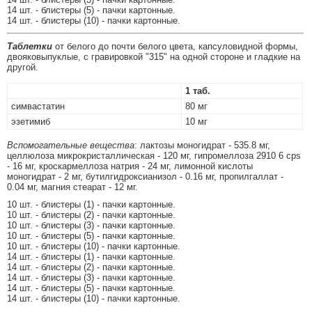
14 шт. - блистеры (5) - пачки картонные.
14 шт. - блистеры (10) - пачки картонные.
Таблетки
от белого до почти белого цвета, капсуловидной формы,
двояковыпуклые, с гравировкой "315" на одной стороне и гладкие на
другой.
1 таб.
симвастатин
80 мг
эзетимиб
10 мг
Вспомогательные вещества
: лактозы моногидрат - 535.8 мг,
целлюлоза микрокристаллическая - 120 мг, гипромеллоза 2910 6 cps
- 16 мг, кроскармеллоза натрия - 24 мг, лимонной кислоты
моногидрат - 2 мг, бутилгидроксианизол - 0.16 мг, пропилгаллат -
0.04 мг, магния стеарат - 12 мг.
10 шт. - блистеры (1) - пачки картонные.
10 шт. - блистеры (2) - пачки картонные.
10 шт. - блистеры (3) - пачки картонные.
10 шт. - блистеры (5) - пачки картонные.
10 шт. - блистеры (10) - пачки картонные.
14 шт. - блистеры (1) - пачки картонные.
14 шт. - блистеры (2) - пачки картонные.
14 шт. - блистеры (3) - пачки картонные.
14 шт. - блистеры (5) - пачки картонные.
14 шт. - блистеры (10) - пачки картонные.