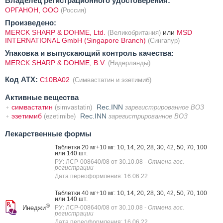
Владелец регистрационного удостоверения:
ОРГАНОН, ООО
(Россия)
Произведено:
MERCK SHARP & DOHME, Ltd.
или
MSD
(Великобритания)
INTERNATIONAL GmbH (Singapore Branch)
(Сингапур)
Упаковка и выпускающий контроль качества:
MERCK SHARP & DOHME, B.V.
(Нидерланды)
Код ATX:
C10BA02
(Симвастатин и эзетимиб)
Активные вещества
симвастатин
Rec.INN
(simvastatin)
зарегистрированное ВОЗ
эзетимиб
Rec.INN
(ezetimibe)
зарегистрированное ВОЗ
Лекарственные формы
Таблетки 20 мг+10 мг: 10, 14, 20, 28, 30, 42, 50, 70, 100
или 140 шт.
РУ: ЛСР-008640/08 от 30.10.08
- Отмена гос.
регистрации
Дата переоформления: 16.06.22
Таблетки 40 мг+10 мг: 10, 14, 20, 28, 30, 42, 50, 70, 100
или 140 шт.
®
Инеджи
РУ: ЛСР-008640/08 от 30.10.08
- Отмена гос.
регистрации
Дата переоформления: 16.06.22