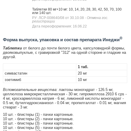
Таблетки 80 мг+10 мг: 10, 14, 20, 28, 30, 42, 50, 70, 100
или 140 шт.
РУ: ЛСР-008640/08 от 30.10.08
- Отмена гос.
регистрации
Дата переоформления: 16.06.22
®
Форма выпуска, упаковка и состав препарата Инеджи
Таблетки
от белого до почти белого цвета, капсуловидной формы,
двояковыпуклые, с гравировкой "312" на одной стороне и гладкие на
другой.
1 таб.
симвастатин
20 мг
эзетимиб
10 мг
Вспомогательные вещества
: лактозы моногидрат - 126.5 мг,
целлюлоза микрокристаллическая - 30 мг, гипромеллоза 2910 6 cps -
4 мг, кроскармеллоза натрия - 6 мг, лимонной кислоты моногидрат -
0.5 мг, бутилгидроксианизол - 0.04 мг, пропилгаллат - 0.01 мг, магния
стеарат - 3 мг.
10 шт. - блистеры (1) - пачки картонные.
10 шт. - блистеры (2) - пачки картонные.
10 шт. - блистеры (3) - пачки картонные.
10 шт. - блистеры (5) - пачки картонные.