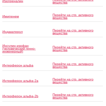
Изопреналин
вещества
Перейти на стр. активного
Имипенем
вещества
Перейти на стр. активного
Индакатерол
вещества
Инсулин-изофан
Перейти на стр. активного
(человеческий генно-
вещества
инженерный)
Перейти на стр. активного
Интерферон альфа
вещества
Перейти на стр. активного
Интерферон альфа-2a
вещества
Перейти на стр. активного
Интерферон альфа-2b
вещества