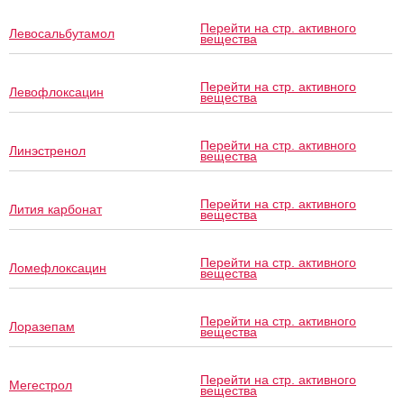
Перейти на стр. активного
Левосальбутамол
вещества
Перейти на стр. активного
Левофлоксацин
вещества
Перейти на стр. активного
Линэстренол
вещества
Перейти на стр. активного
Лития карбонат
вещества
Перейти на стр. активного
Ломефлоксацин
вещества
Перейти на стр. активного
Лоразепам
вещества
Перейти на стр. активного
Мегестрол
вещества