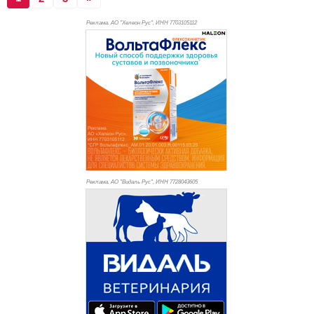
Реклама. АО "Хелеон Рус", ИНН 770
3105112
Реклама. АО "Видаль Рус", ИНН 772
8043605