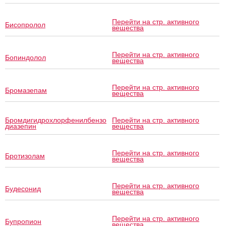
Перейти на стр. активного
Бисопролол
вещества
Перейти на стр. активного
Бопиндолол
вещества
Перейти на стр. активного
Бромазепам
вещества
Бромдигидрохлорфенилбензо
Перейти на стр. активного
диазепин
вещества
Перейти на стр. активного
Бротизолам
вещества
Перейти на стр. активного
Будесонид
вещества
Перейти на стр. активного
Бупропион
вещества