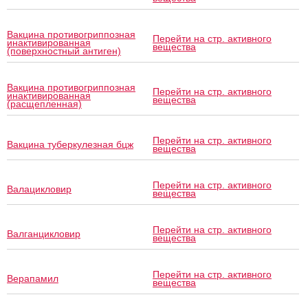
Вакцина противогриппозная
Перейти на стр. активного
инактивированная
вещества
(поверхностный антиген)
Вакцина противогриппозная
Перейти на стр. активного
инактивированная
вещества
(расщепленная)
Перейти на стр. активного
Вакцина туберкулезная бцж
вещества
Перейти на стр. активного
Валацикловир
вещества
Перейти на стр. активного
Валганцикловир
вещества
Перейти на стр. активного
Верапамил
вещества