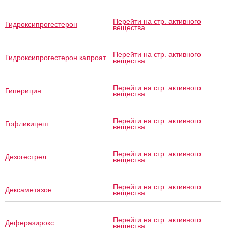
Перейти на стр. активного
Гидроксипрогестерон
вещества
Перейти на стр. активного
Гидроксипрогестерон капроат
вещества
Перейти на стр. активного
Гиперицин
вещества
Перейти на стр. активного
Гофликицепт
вещества
Перейти на стр. активного
Дезогестрел
вещества
Перейти на стр. активного
Дексаметазон
вещества
Перейти на стр. активного
Деферазирокс
вещества