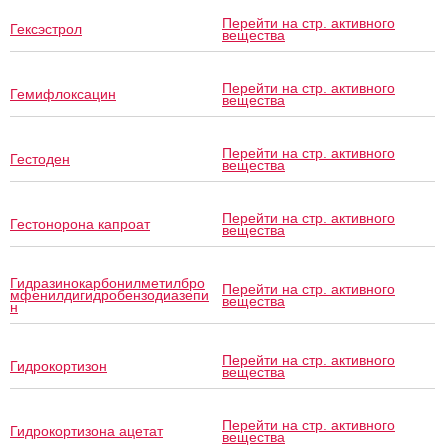
Перейти на стр. активного
Гексэстрол
вещества
Перейти на стр. активного
Гемифлоксацин
вещества
Перейти на стр. активного
Гестоден
вещества
Перейти на стр. активного
Гестонорона капроат
вещества
Гидразинокарбонилметилбро
Перейти на стр. активного
мфенилдигидробензодиазепи
вещества
н
Перейти на стр. активного
Гидрокортизон
вещества
Перейти на стр. активного
Гидрокортизона ацетат
вещества