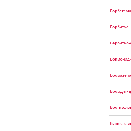
Барбексак
Барбитал
Барбитал-
Бримонид
Бромазеп
Бромдигид
Бротизола
Бупивакаи