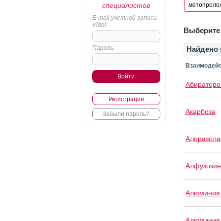
специалистов
E-mail учетной записи
Vidal:
Выберите 
Пароль:
Найдено 
Взаимодейс
Абиратеро
Регистрация
Акарбоза
Забыли пароль?
Алпразол
Алфузозин
Алюминия 
Алюминия 