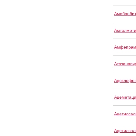
Амобарби
Амтолмети
Амфепрам
Атазанави
Ацеклофе
Ацеметац
Ацетилсал
Ацетилсал