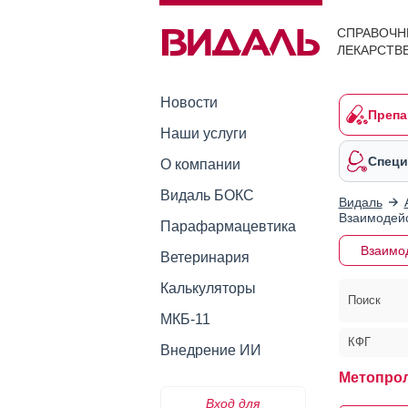
СПРАВОЧН
ЛЕКАРСТВ
Новости
Препа
Наши услуги
Специ
О компании
Видаль БОКС
Видаль
Взаимодейс
Парафармацевтика
Взаимо
Ветеринария
Калькуляторы
Поиск
МКБ-11
КФГ
Внедрение ИИ
Метопрол
Вход для