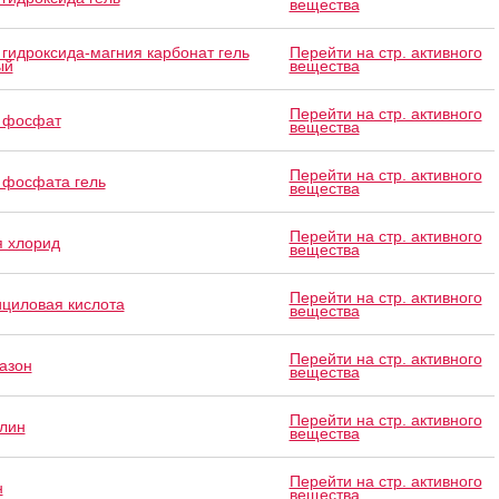
вещества
гидроксида-магния карбонат гель
Перейти на стр. активного
ый
вещества
Перейти на стр. активного
 фосфат
вещества
Перейти на стр. активного
фосфата гель
вещества
Перейти на стр. активного
 хлорид
вещества
Перейти на стр. активного
циловая кислота
вещества
Перейти на стр. активного
азон
вещества
Перейти на стр. активного
лин
вещества
Перейти на стр. активного
н
вещества