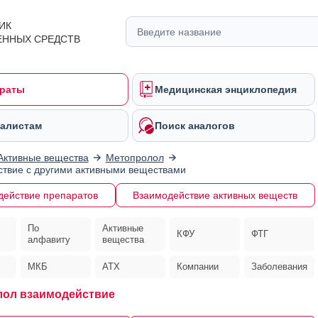
ИК
ЕННЫХ СРЕДСТВ
раты
Медицинская энциклопедия
алистам
Поиск аналогов
Активные вещества
Метопролол
твие с другими активными веществами
действие препаратов
Взаимодействие активных веществ
По
Активные
КФУ
ФТГ
алфавиту
вещества
МКБ
АТХ
Компании
Заболевания
ол взаимодействие