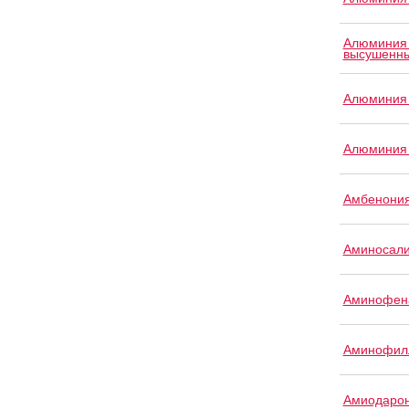
Алюминия 
высушенн
Алюминия
Алюминия 
Амбенония
Аминосали
Аминофен
Аминофил
Амиодаро