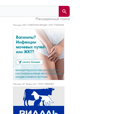
Расширенный поиск
Реклама. НАО "СЕВЕРНАЯ ЗВЕЗДА", ИНН 772
0185196
Реклама. АО "Видаль Рус", ИНН 772
8043605