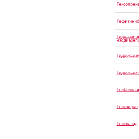
Гексопрен
Гефитини
Гидразино
нзодиазеп
Гидроксиз
Гидроксих
Глибенкла
Гликвидон
Гликлазид