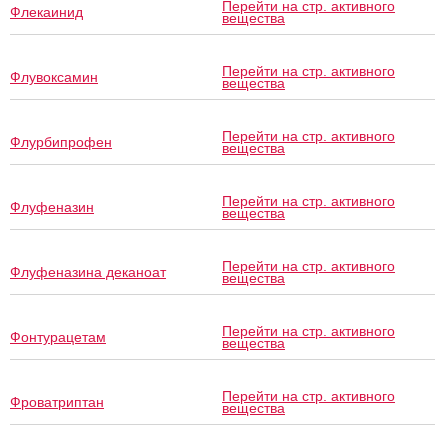
Перейти на стр. активного
Флекаинид
вещества
Перейти на стр. активного
Флувоксамин
вещества
Перейти на стр. активного
Флурбипрофен
вещества
Перейти на стр. активного
Флуфеназин
вещества
Перейти на стр. активного
Флуфеназина деканоат
вещества
Перейти на стр. активного
Фонтурацетам
вещества
Перейти на стр. активного
Фроватриптан
вещества