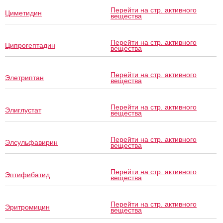
Перейти на стр. активного
Циметидин
вещества
Перейти на стр. активного
Ципрогептадин
вещества
Перейти на стр. активного
Элетриптан
вещества
Перейти на стр. активного
Элиглустат
вещества
Перейти на стр. активного
Элсульфавирин
вещества
Перейти на стр. активного
Эптифибатид
вещества
Перейти на стр. активного
Эритромицин
вещества