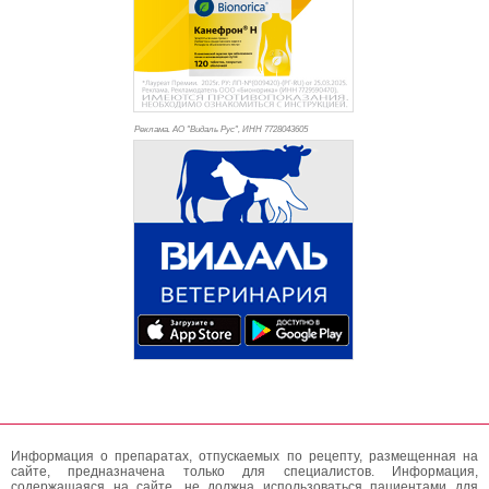
Реклама. АО "Видаль Рус", ИНН 772
8043605
Информация о препаратах, отпускаемых по рецепту, размещенная на
сайте, предназначена только для специалистов. Информация,
содержащаяся на сайте, не должна использоваться пациентами для