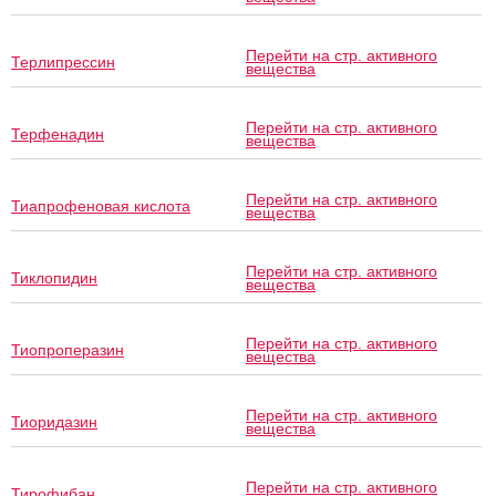
Перейти на стр. активного
Терлипрессин
вещества
Перейти на стр. активного
Терфенадин
вещества
Перейти на стр. активного
Тиапрофеновая кислота
вещества
Перейти на стр. активного
Тиклопидин
вещества
Перейти на стр. активного
Тиопроперазин
вещества
Перейти на стр. активного
Тиоридазин
вещества
Перейти на стр. активного
Тирофибан