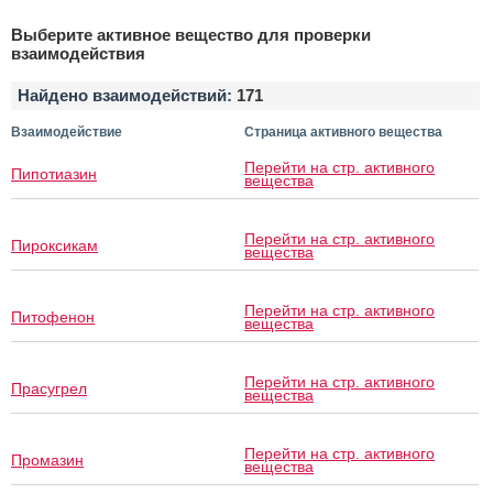
Выберите активное вещество для проверки
взаимодействия
Найдено взаимодействий:
171
Взаимодействие
Страница активного вещества
Перейти на стр. активного
Пипотиазин
вещества
Перейти на стр. активного
Пироксикам
вещества
Перейти на стр. активного
Питофенон
вещества
Перейти на стр. активного
Прасугрел
вещества
Перейти на стр. активного
Промазин
вещества