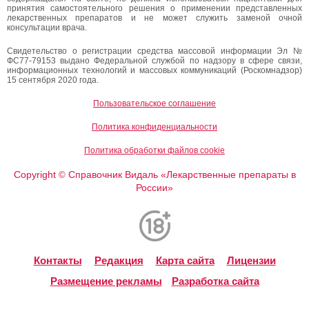
принятия самостоятельного решения о применении представленных
лекарственных препаратов и не может служить заменой очной
консультации врача.
Свидетельство о регистрации средства массовой информации Эл №
ФС77-79153 выдано Федеральной службой по надзору в сфере связи,
информационных технологий и массовых коммуникаций (Роскомнадзор)
15 сентября 2020 года.
Пользовательское соглашение
Политика конфиденциальности
Политика обработки файлов cookie
Copyright
Справочник Видаль «Лекарственные препараты в
©
России»
Контакты
Редакция
Карта сайта
Лицензии
Размещение рекламы
Разработка сайта