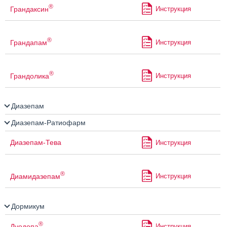
®
Грандаксин
Инструкция
®
Грандапам
Инструкция
®
Грандолика
Инструкция
Диазепам
Диазепам-Ратиофарм
Диазепам-Тева
Инструкция
®
Диамидазепам
Инструкция
Дормикум
®
Дуодопа
Инструкция