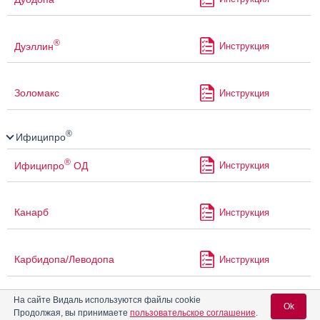
®
Дуэллин
Инструкция
Золомакс
Инструкция
®
Ифиципро
®
Ифиципро
ОД
Инструкция
Канарб
Инструкция
Карбидопа/Леводопа
Инструкция
На сайте Видаль используются файлы cookie
®
Квинтор
Ok
Продолжая, вы принимаете
пользовательское соглашение
.