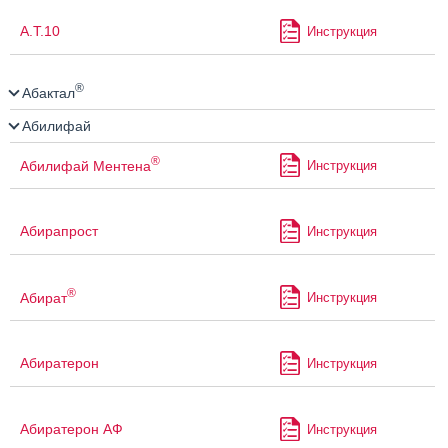
А.Т.10
Инструкция
®
Абактал
Абилифай
®
Абилифай Ментена
Инструкция
Абирапрост
Инструкция
®
Абират
Инструкция
Абиратерон
Инструкция
Абиратерон АФ
Инструкция