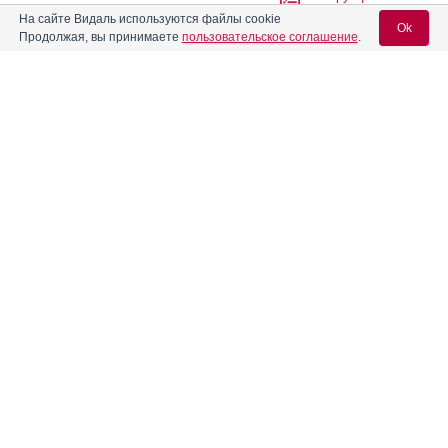
На сайте Видаль используются файлы cookie
Ok
Продолжая, вы принимаете
пользовательское соглашение
.
Абитера
Инструкция
Вход для специалистов
Абраксан
Инструкция
E-mail учетной записи Vidal:
Авандаглим
Инструкция
Пароль:
®
Авелокс
®
Авиамарин
Инструкция
Регистрация
Забыли пароль?
Агапурин
Инструкция
Аген
Инструкция